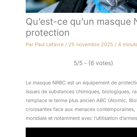
Qu’est-ce qu’un masque N
protection
Par
Paul Lefavre
/
25 novembre 2025
/
4 minute
5/5 - (6 votes)
Le masque NRBC est un équipement de protectio
issues de substances chimiques, biologiques, r
remplace le terme plus ancien ABC (Atomic, Bio
croissantes face aux menaces contemporaines, q
mondiale et notamment avec l’utilisation d’arme