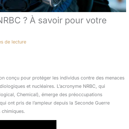
RBC ? À savoir pour votre
s de lecture
n conçu pour protéger les individus contre des menaces
adiologiques et nucléaires. L’acronyme NRBC, qui
logical, Chemical), émerge des préoccupations
ui ont pris de l’ampleur depuis la Seconde Guerre
s chimiques.