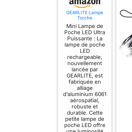
GEARLITE Lampe
Torche
Rechargeable,
Mini Lampe de
3000LM Mini Lampe
Poche LED Ultra
de Poche Tactique
Puissante : La
LED Ultra Puissante
Rechargeable
lampe de poche
Zoomable avec 3
LED
Modes D'éclairage,
rechargeable,
IP65 Étanche
nouvellement
Longue Portée LED
lancée par
Flashlight pour
GEARLITE, est
Camping
fabriquée en
alliage
d’aluminium 6061
aérospatial,
robuste et
durable. Cette
petite lampe de
poche LED offre
une luminosité