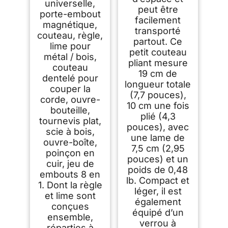
universelle,
peut être
porte-embout
facilement
magnétique,
transporté
couteau, règle,
partout. Ce
lime pour
petit couteau
métal / bois,
pliant mesure
couteau
19 cm de
dentelé pour
longueur totale
couper la
(7,7 pouces),
corde, ouvre-
10 cm une fois
bouteille,
plié (4,3
tournevis plat,
pouces), avec
scie à bois,
une lame de
ouvre-boîte,
7,5 cm (2,95
poinçon en
pouces) et un
cuir, jeu de
poids de 0,48
embouts 8 en
lb. Compact et
1. Dont la règle
léger, il est
et lime sont
également
conçues
équipé d’un
ensemble,
verrou à
réparties à