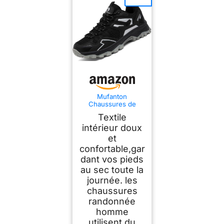
Mufanton
Chaussures de
Randonnée Homme
Textile
Chaussures de
Trekking
intérieur doux
Antidérapantes
et
Respirant Chaussure
confortable,gar
de Marche Stabilité
Sneakers,Noir,EU39
dant vos pieds
au sec toute la
journée. les
chaussures
randonnée
homme
utilisent du