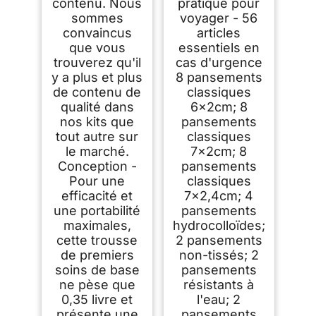
contenu. Nous
pratique pour
sommes
voyager - 56
convaincus
articles
que vous
essentiels en
trouverez qu'il
cas d'urgence
y a plus et plus
8 pansements
de contenu de
classiques
qualité dans
6x2cm; 8
nos kits que
pansements
tout autre sur
classiques
le marché.
7x2cm; 8
Conception -
pansements
Pour une
classiques
efficacité et
7x2,4cm; 4
une portabilité
pansements
maximales,
hydrocolloïdes;
cette trousse
2 pansements
de premiers
non-tissés; 2
soins de base
pansements
ne pèse que
résistants à
0,35 livre et
l'eau; 2
présente une
pansements