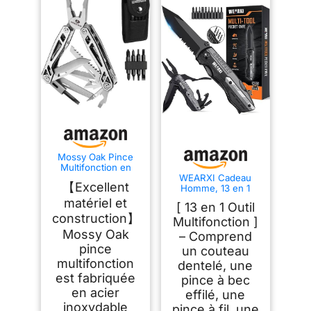
Mossy Oak Pince
Multifonction en
Acier Inoxydable 21
WEARXI Cadeau
【Excellent
en 1
Homme, 13 en 1
Couteau de Survie
matériel et
[ 13 en 1 Outil
Pliant Multifonction
construction】
Multifonction ]
Mossy Oak
– Comprend
pince
un couteau
multifonction
dentelé, une
est fabriquée
pince à bec
en acier
effilé, une
inoxydable
pince à fil, une