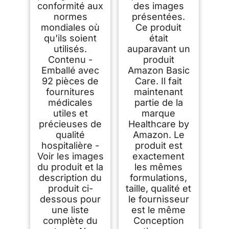
marque Amazon
(Rouge)
conformité aux
des images
Basic Care, même
normes
présentées.
produit)
mondiales où
Ce produit
qu'ils soient
était
utilisés.
auparavant un
Contenu -
produit
Emballé avec
Amazon Basic
92 pièces de
Care. Il fait
fournitures
maintenant
médicales
partie de la
utiles et
marque
précieuses de
Healthcare by
qualité
Amazon. Le
hospitalière -
produit est
Voir les images
exactement
du produit et la
les mêmes
description du
formulations,
produit ci-
taille, qualité et
dessous pour
le fournisseur
une liste
est le même
complète du
Conception