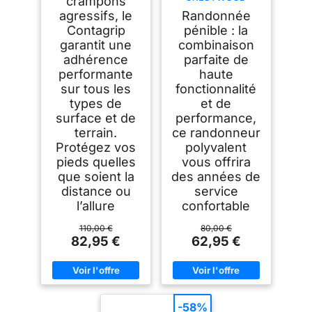
crampons
Chaussures Basses
agressifs, le
Randonnée
De Randonnée Et
Trekking Homme,
Contagrip
pénible : la
Noir (Shark x
garantit une
combinaison
Columbia Grey), 44
adhérence
parfaite de
EU
performante
haute
sur tous les
fonctionnalité
types de
et de
surface et de
performance,
terrain.
ce randonneur
Protégez vos
polyvalent
pieds quelles
vous offrira
que soient la
des années de
distance ou
service
l’allure
confortable
110,00 €
80,00 €
82,95 €
62,95 €
-58%