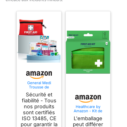
General Medi
Trousse de
Premiers Secours
Sécurité et
Composée de 92
Articles pour la
fiabilité - Tous
Maison, Le Véhicule,
nos produits
Healthcare by
Les Voyages, Le
Amazon - Kit de
sont certifiés
Bureau, Le Lieu de
Premiers Secours,
Travail, la
ISO 13485, CE
L'emballage
56 pièces, Vert
Randonnée, la
(Anciennement une
pour garantir la
peut différer
Survie et l'Extérieur