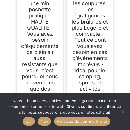
une mini
les coupures,
pochette
les
pratique.
égratignures,
HAUTE
les brûlures et
QUALITÉ -
plus Légère et
Vous avez
compacte -
besoin
Tout ce dont
d'équipements
vous avez
de plein air
besoin en cas
aussi
d’événements
résistants que
imprévus -
vous, c'est
Idéal pour le
pourquoi nous
camping,
ne vendons
sports et
que des
activités
produits de la
extérieures Ce
plus haute
produit est un
Nous utilisons des cookies pour vous garantir la meilleure
qualité conçus
dispositif
expérience sur notre site web. Si vous continuez à utiliser ce
site, nous supposerons que vous en êtes satisfait.
pour durer.
médical
Oui
Non
Politique de confidentialité
14,25 €
9,78 €