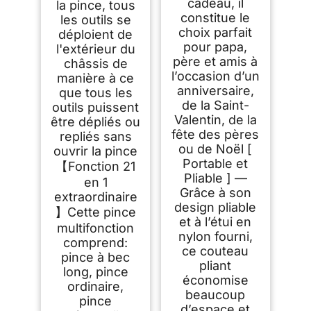
cadeau, il
la pince, tous
constitue le
les outils se
choix parfait
déploient de
pour papa,
l'extérieur du
père et amis à
châssis de
l’occasion d’un
manière à ce
anniversaire,
que tous les
de la Saint-
outils puissent
Valentin, de la
être dépliés ou
fête des pères
repliés sans
ou de Noël [
ouvrir la pince
Portable et
【Fonction 21
Pliable ] —
en 1
Grâce à son
extraordinaire
design pliable
】Cette pince
et à l’étui en
multifonction
nylon fourni,
comprend:
ce couteau
pince à bec
pliant
long, pince
économise
ordinaire,
beaucoup
pince
d’espace et