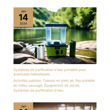
Jan
14
2024
Systèmes de purification d’eau portable pour
aventures halieutiques
Activités outdoor
,
Cuisson en plein air
,
Eau potable
en milieu sauvage
,
Équipement de survie
,
Systèmes de purification d'eau
Jan