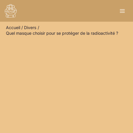
Aller
R
au
e
contenu
c
Accueil
Divers
h
Quel masque choisir pour se protéger de la radioactivité ?
e
r
c
h
e
r