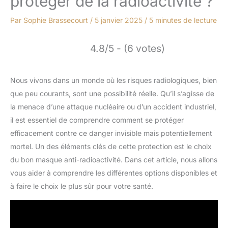
protéger de la radioactivité ?
Par
Sophie Brassecourt
/
5 janvier 2025
/
5 minutes de lecture
4.8/5 - (6 votes)
Nous vivons dans un monde où les risques radiologiques, bien
que peu courants, sont une possibilité réelle. Qu’il s’agisse de
la menace d’une attaque nucléaire ou d’un accident industriel,
il est essentiel de comprendre comment se protéger
efficacement contre ce danger invisible mais potentiellement
mortel. Un des éléments clés de cette protection est le choix
du bon masque anti-radioactivité. Dans cet article, nous allons
vous aider à comprendre les différentes options disponibles et
à faire le choix le plus sûr pour votre santé.