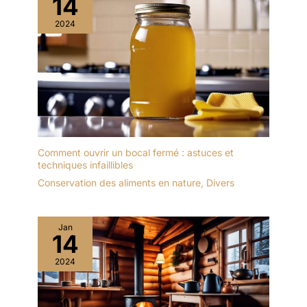
14
2024
Comment ouvrir un bocal fermé : astuces et
techniques infaillibles
Conservation des aliments en nature
,
Divers
Jan
14
2024