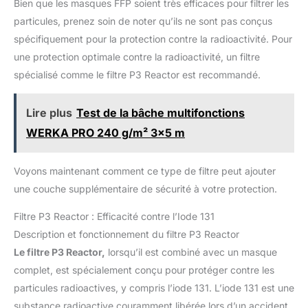
Bien que les masques FFP soient très efficaces pour filtrer les
boîte.
particules, prenez soin de noter qu’ils ne sont pas conçus
spécifiquement pour la protection contre la radioactivité. Pour
une protection optimale contre la radioactivité, un filtre
spécialisé comme le filtre P3 Reactor est recommandé.
Lire plus
Test de la bâche multifonctions
WERKA PRO 240 g/m² 3x5 m
Voyons maintenant comment ce type de filtre peut ajouter
une couche supplémentaire de sécurité à votre protection.
Filtre P3 Reactor : Efficacité contre l’Iode 131
Description et fonctionnement du filtre P3 Reactor
Le filtre P3 Reactor,
lorsqu’il est combiné avec un masque
complet, est spécialement conçu pour protéger contre les
particules radioactives, y compris l’iode 131. L’iode 131 est une
substance radioactive couramment libérée lors d’un accident