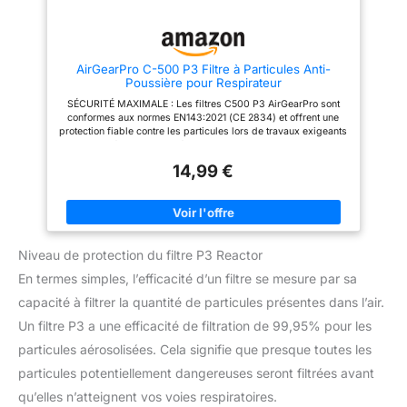
14387.
AirGearPro C-500 P3 Filtre à Particules Anti-
Poussière pour Respirateur
SÉCURITÉ MAXIMALE : Les filtres C500 P3 AirGearPro sont
conformes aux normes EN143:2021 (CE 2834) et offrent une
protection fiable contre les particules lors de travaux exigeants
comme la rénovation, la démolition, le ponçage ou la peinture.
Ce filtre anti-particules est idéal lorsqu’une filtration
14,99 €
performante est essentielle. LARGE COMPATIBILITÉ : La
filtrante P3 C-500 est spécialement conçue pour être utilisée
avec les modèles AirGearPro G-500, G-750 et M-500. Chaque
P3 assure une connexion stable et sécurisée pour un usage
professionnel. PROTECTION SUPÉRIEURE : Ce filtre à
particules P3 agit comme un filtre particulaire P3 haute
Niveau de protection du filtre P3 Reactor
performance, capable de filtrer au moins 99 % des particules
en suspension dans l’air. Parfait comme filtre pour respirateur
En termes simples, l’efficacité d’un filtre se mesure par sa
dans les environnements de travail intensifs. REMPLACEMENT
SIMPLE : Conçus comme filtres de remplacement P3, ces
capacité à filtrer la quantité de particules présentes dans l’air.
filtres sont faciles à installer et à changer. Remplacez votre
filtre remplacement P3 dès que nécessaire afin de maintenir un
Un filtre P3 a une efficacité de filtration de 99,95% pour les
niveau de protection constant. INSTALLATION RAPIDE : Livré
particules aérosolisées. Cela signifie que presque toutes les
avec des instructions claires pour une mise en place rapide.
Que vous soyez professionnel ou bricoleur, ces filtres P3
particules potentiellement dangereuses seront filtrées avant
constituent une solution fiable pour renforcer votre sécurité au
travail.
qu’elles n’atteignent vos voies respiratoires.