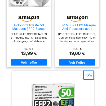
Polonord Adeste 50
JSP M632 FFP3 Masque
Masques FFP2 Blancs
Anti-Poussière avec
Cert. CE | Emballage
Valve (Boîte de 10)
ÉLASTIQUES CONFORTABLES
[PROTECTION FFP3 CERTIFIÉE]
Individ. Scellé
ET PROTECTEURS : Elastiques
Conforme à la norme EN 149 et
plus larges, confortables et
fabriquée par un spécialiste
hypoallergéniques qui n'irritent
reconnu des équipements de
pas les oreilles. SÛR ET FIABLE
sécurité, pour une protection
15,99 €
21,59 €
: 5 couchettes, double filtre,
respiratoire fiable, authentique
13,99 €
19,60 €
haute filtration, fabriqué en salle
et rigoureusement contrôlée.
blanche sous contrôle strict,
[ÉTANCHÉITÉ FIABLE POUR
scellé individuellement.
99,7 % DES VISAGES] Le joint
Excellente masque anti-
intérieur en mousse sur tout le
poussière pour travaux.
pourtour assure une étanchéité
CERTIFIÉ CE 2797 par BSI :
fiable pour 99,7 % des formes
-6%
Masques Adeste FFP2
et tailles de visage. Aucun
approuvés après tests
espace, aucun compromis.
rigoureux et conformes au
[MAINTIEN SÛR, CONFORT
règlement (UE) 2016/425,
LONGUE DURÉE] Le pince-nez
validité vérifiable par QR code
réglable et le harnais 4 points
sur la boîte.
garantissent un ajustement
stable et sécurisé. Le joint en
mousse répartit la pression
pour plus de confort, même en