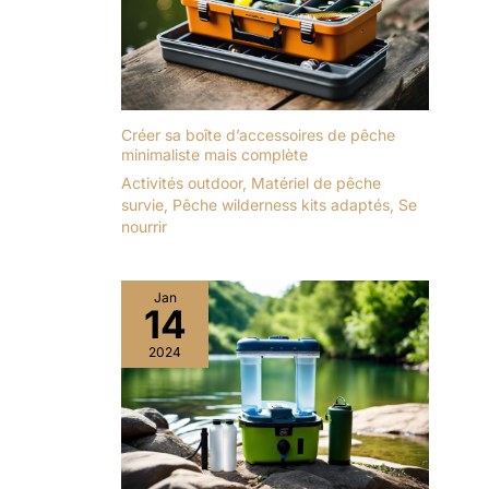
Créer sa boîte d’accessoires de pêche
minimaliste mais complète
Activités outdoor
,
Matériel de pêche
survie
,
Pêche wilderness kits adaptés
,
Se
nourrir
Jan
14
2024