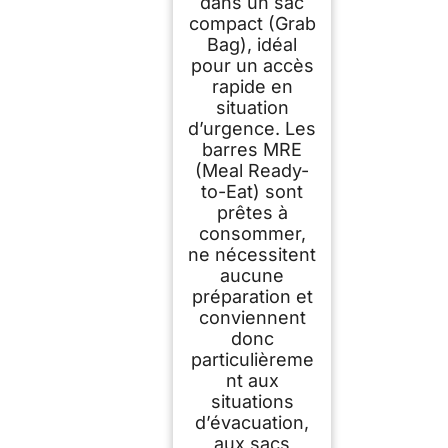
dans un sac
compact (Grab
Bag), idéal
pour un accès
rapide en
situation
d’urgence. Les
barres MRE
(Meal Ready-
to-Eat) sont
prêtes à
consommer,
ne nécessitent
aucune
préparation et
conviennent
donc
particulièreme
nt aux
situations
d’évacuation,
aux sacs