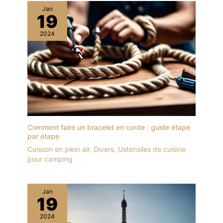
Jan
19
2024
Comment faire un bracelet en corde : guide étape
par étape
Cuisson en plein air
,
Divers
,
Ustensiles de cuisine
pour camping
Jan
19
2024