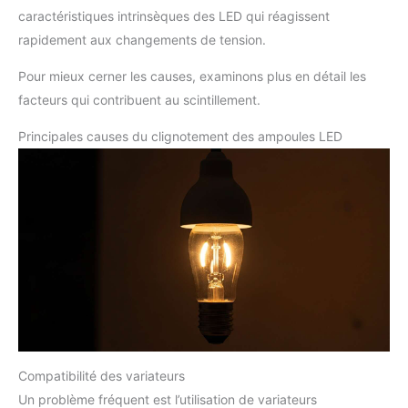
caractéristiques intrinsèques des LED qui réagissent
rapidement aux changements de tension.
Pour mieux cerner les causes, examinons plus en détail les
facteurs qui contribuent au scintillement.
Principales causes du clignotement des ampoules LED
Compatibilité des variateurs
Un problème fréquent est l’utilisation de variateurs