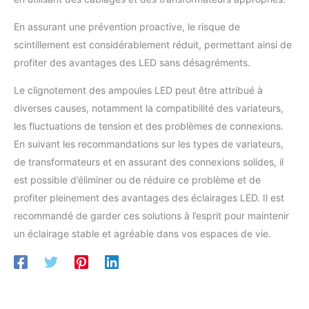
pour vos besoins en éclairage.
Avec une qualité de lumière
exceptionnelle, parfaite pour
En assurant une prévention proactive, le risque de
illuminer votre salon, votre salle
scintillement est considérablement réduit, permettant ainsi de
à manger, votre bureau et bien
d'autres espaces. Sa
profiter des avantages des LED sans désagréments.
conception polyvalente vous
permet de l'utiliser dans
différentes pièces de votre
Le clignotement des ampoules LED peut être attribué à
maison ou de votre lieu de
diverses causes, notamment la compatibilité des variateurs,
travail.
les fluctuations de tension et des problèmes de connexions.
En suivant les recommandations sur les types de variateurs,
de transformateurs et en assurant des connexions solides, il
est possible d’éliminer ou de réduire ce problème et de
profiter pleinement des avantages des éclairages LED. Il est
recommandé de garder ces solutions à l’esprit pour maintenir
un éclairage stable et agréable dans vos espaces de vie.