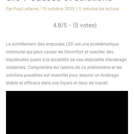
Par
Paul Lefavre
/
10 octobre 2025
/
5 minutes de lecture
4.8/5 - (5 votes)
Le scintillement des ampoules LED est une problématique
commune qui peut causer de l’inconfort et susciter des
inquiétudes quant à la durabilité de ces dispositifs d’éclairage
modernes. Comprendre les raisons de ce phénomène et les
solutions possibles est essentiel pour assurer un éclairage
stable et efficace dans nos foyers et lieux de travail.