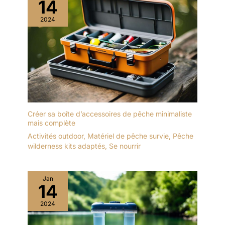
14
2024
Créer sa boîte d’accessoires de pêche minimaliste
mais complète
Activités outdoor
,
Matériel de pêche survie
,
Pêche
wilderness kits adaptés
,
Se nourrir
Jan
14
2024