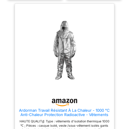
IGNIFUGES : Gravité légère,
IGNIFUGES : Gravité légère,
haute résistance, retardateur de
haute résistance, retardateur de
flamme ; Il peut protéger
flamme ; Il peut protéger
efficacement les pompiers et
efficacement les pompiers et
les travailleurs dans des
les travailleurs dans des
endroits à haute température à
endroits à haute température à
l'approche de la source de
l'approche de la source de
chaleur sans être endommagés
chaleur sans être endommagés
par la chaleur intense, la
par la chaleur intense, la
flamme et la vapeur. TAILLE :
flamme et la vapeur. TAILLE :
Taille : environ 170/ 66,93
Taille : environ 170/ 66,93
pouces, environ 175/68,70
pouces, environ 175/68,70
pouces, environ 180 cm/ 70,87
pouces, environ 180 cm/ 70,87
pouces ; Poids : environ 3 500
pouces ; Poids : environ 3 500
g ; Résistance aux hautes
g ; Résistance aux hautes
températures, résistance au
températures, résistance au
rayonnement thermique,
rayonnement thermique,
résistance à l'abrasion,
résistance à l'abrasion,
résistance au .
résistance au .
CHAMPd'APPLICATION :
CHAMPd'APPLICATION :
Caractéristiques : haute
Caractéristiques : haute
température et rayonnement de
température et rayonnement de
chaleur ; Convient pour
chaleur ; Convient pour
l'aérospatiale, la protection
l'aérospatiale, la protection
incendie , la police
incendie , la police
Ardorman Travail Résistant À La Chaleur - 1000 °C
antidéflagrante, la course et la
antidéflagrante, la course et la
Anti-Chaleur Protection Radioactive - Vêtements
métallurgie, la foresterie et les
métallurgie, la foresterie et les
D'isolation Sécurité Incendie - Vêtements
industries chimiques et les
industries chimiques et les
HAUTE QUALITɠ: Type : vêtements d'isolation thermique 1000
Ignifuges
industries électriques.
industries électriques.
℃ ; Pièces : casque isolé, veste /sous-vêtement isolés gants
LÉGÈRETÉ ET LONGUE
LÉGÈRETÉ ET LONGUE