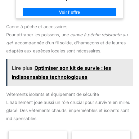
manuelle, silencieuse et sans
réservoir de 1,2 L de cette
pour les épis d'engrais.Fabriquée en acier résistant, la tarière
pollution, très adaptée pour une
tarière mini-pelle permet un
est très résistante pour diverses utilisations En outre, équipée
utilisation à long terme.
travail prolongé sans
d'une poignée, elle offre un confort supplémentaire La tarière
ravitaillement fréquent.
de sol peut également être démontée pour un rangement
【Refroidissement &
facile.Vous pouvez consulter notre boutique pour les tubes
Durabilité】Les orifices de
Canne à pêche et accessoires
d'extension compatibles (sku 141029).
dissipation thermique de cette
tarière électrique enfichable
Pour attraper les poissons, une
canne à pêche résistante au
avec perceuse (version
gel
, accompagnée d’un fil solide, d’hameçons et de leurres
essence) évacuent efficacement
la chaleur. La boîte de vitesses
adaptés aux espèces locales sont nécessaires.
en aluminium de cette tarière
jardin 2 temps résiste aux
températures élevées. Un
équipement robuste pour vos
Lire plus
Optimiser son kit de survie : les
travaux extérieurs.
indispensables technologiques
Vêtements isolants et équipement de sécurité
L’habillement joue aussi un rôle crucial pour survivre en milieu
glacé. Des vêtements chauds, imperméables et isolants sont
indispensables.