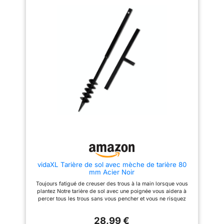
la tarière de clôture
cm de diamètre. La tariere pour
ergonomique avec une poignée
perceuse (version thermique)
antidérapante, la perceuse
accepte des rallonges et
manuelle est très facile à
s'adapte à différents sols. Cette
utiliser, pas d'autres étapes
tariere manuel (motorisé)
compliquées, installation simple
remplace avantageusement le
et ensuite prête à l'emploi Large
creusage à la houe pour les
application : convient pour une
trous de plantation d'arbres.
variété d'applications telles que
【Double Poignée
les clôtures, la plantation
Ergonomique】Les doubles
d'arbres, la plantation
poignées caoutchoutées de
d'arbustes et plus encore. La
cette tarriere permettent une
pelle à trous de poteau de
utilisation à deux personnes.
tarière convient à tous les types
Cette tariere electrique
de sol, adaptée pour percer des
(thermique) réduit l'effort
plantes de parterre de fleurs,
physique par rapport au travail
des plantes en pot, des
en solo. Une tarière pour
légumes, des semis, etc., et
perceuse qui prend soin de
peut également être utilisée
votre dos lors des longues
pour percer des besoins dans
sessions de forage au jardin.
d'autres domaines. Sécurité et
【Faible Consommation &
vidaXL Tarière de sol avec mèche de tarière 80
protection de l'environnement :
Grand Réservoir】Le
mm Acier Noir
l'utilisation de l'acier, très solide
carburateur de qualité de cette
et robuste, la pointe de jardin en
tarière perceuse (modèle
Toujours fatigué de creuser des trous à la main lorsque vous
acier moulé peut améliorer
thermique) assure une
plantez Notre tarière de sol avec une poignée vous aidera à
l'efficacité. Auge de poteau de
combustion complète. La
percer tous les trous sans vous pencher et vous ne risquez
clôture par rapport aux tarières
consommation de cette tarière
même pas de vous salir les mains En plus de creuser des
à essence et aux tarières
thermique 63cc 2 temps est
trous, la perceuse peut également être utilisée pour aérer le
électriques, cette tarière est
limitée à 610 g/kWh. Le
28,99 €
compost, mélanger les sols et les engrais, ou faire des trous