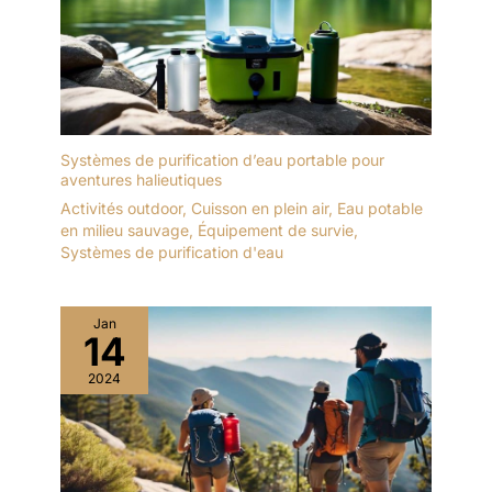
Systèmes de purification d’eau portable pour
aventures halieutiques
Activités outdoor
,
Cuisson en plein air
,
Eau potable
en milieu sauvage
,
Équipement de survie
,
Systèmes de purification d'eau
Jan
14
2024