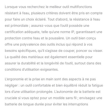
conception ergonomique assure une prise en main confortable
siempre en la zona de corte. LA
les interventions d'urgence.
et une utilisation efficace. Solution Sécurisée pour Tous : Avec
Lorsque vous recherchez le meilleur outil multifonctions
CABEZA DEL ALICATE NUNCA
ses options de clé triangle, carrée et pompier, cet outil
SE AFLOJA - La construcción
résistant à l’eau, plusieurs critères doivent être pris en compte
multifonction est conçu pour offrir un accès sécurisé et
especial de la cabeza del
autorisé à diverses installations, réduisant le risque de
alicate garantiza un rendimiento
pour faire un choix éclairé. Tout d’abord, la résistance à l’eau
dommages ou d'accès non autorisé. Large Application : Parfait
óptimo después de un uso
pour les techniciens, les services d'urgence, les gestionnaires
repetido. El muelle triplemente
est primordiale ; assurez-vous que l’outil possède une
de bâtiments, et les propriétaires, cette clé en croix
reforzado evita que los alicates
universelle facilite l'accès aux zones nécessitant des clés
certification adéquate, telle qu’une norme IP, garantissant une
TRUSCEND se deformen
spécifiques comme les ascenseurs, les radiateurs, les
incluso en los usos más duros,
protection contre l’eau et la poussière. Un outil bien conçu
compteurs et plus encore, simplifiant la maintenance et les
y las cabezas de los alicates
interventions d'urgence.
mantendrán permanentemente
offre une polyvalence des outils inclus qui répond à vos
un ajuste del 100% sin
besoins spécifiques, qu’il s’agisse de couper, poncer ou visser.
aflojarse. Seguro que será su
compañero de pesca más
La qualité des matériaux est également essentielle pour
duradero. ALTA
FUNCIONALIDAD - El alicate
assurer la durabilité et la longévité de l’outil, surtout dans des
TRUSCEND viene con su propio
cordón en espiral y mosquetón.
conditions d’utilisation exigeantes.
Diseñado para los pescadores
más ávidos que exigen el mejor
L’ergonomie et la prise en main sont des aspects à ne pas
equipo, el equipo ofrece un
rendimiento de vanguardia que
négliger : un outil confortable et bien équilibré réduit la fatigue
se puede confiar en incluso
diez años por venir
lors d’une utilisation prolongée. L’autonomie de la batterie est
cruciale si vous optez pour un modèle sans fil ; envisagez une
batterie de longue durée pour éviter les interruptions