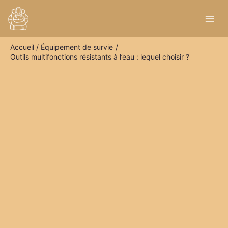
Aller
R
au
e
contenu
c
Accueil
Équipement de survie
h
Outils multifonctions résistants à l’eau : lequel choisir ?
e
r
c
h
e
r