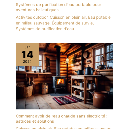
Systèmes de purification d’eau portable pour
aventures halieutiques
Activités outdoor
,
Cuisson en plein air
,
Eau potable
en milieu sauvage
,
Équipement de survie
,
Systèmes de purification d'eau
Jan
14
2024
Comment avoir de l’eau chaude sans électricité :
astuces et solutions
Cuisson en plein air
,
Eau potable en milieu sauvage
,