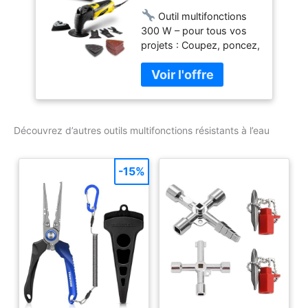
poussières, et mallette de
Outil multifonctions
transport robuste
300 W – pour tous vos
projets : Coupez, poncez,
sciez, grattez ou décollez
sans effort : le PMTS 10-
230V est un outil
universel pour les
bricoleurs exigeants.
Découvrez d’autres outils multifonctions résistants à l’eau
Idéal pour travailler le
bois, le métal, le
carrelage ou le plâtre 🛠
-15%
Changements
d’accessoires rapides et
sans clé : Grâce au
système de serrage
rapide, vous changez
d’outil en quelques
secondes sans utiliser
d’outil supplémentaire. Le
support 12 positions
permet un réglage