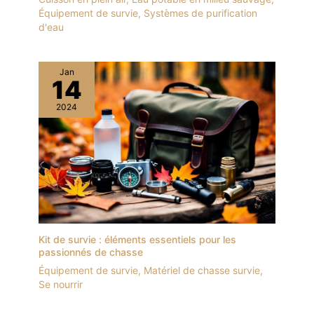
Équipement de survie
,
Systèmes de purification
d'eau
Jan
14
2024
Kit de survie : éléments essentiels pour les
passionnés de chasse
Équipement de survie
,
Matériel de chasse survie
,
Se nourrir