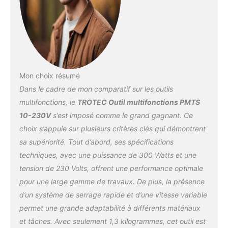
d’outil en quelques
tuyaux, les carreaux, les
secondes sans utiliser
clous, les boulons, les
d’outil supplémentaire. Le
plaques de plâtre, etc.
support 12 positions
【Conception
permet un réglage
Egronomique】
optimal selon chaque
Conception légère et
tâche
Puissant et
compacte. Son corps
précis : moteur de 300 W
Mon choix résumé
compact et robuste peut
avec démarrage en
atteindre les coins et
Dans le cadre de mon comparatif sur les outils
douceur : Le moteur
autres espaces
multifonctions, le
TROTEC Outil multifonctions PMTS
haute performance
restreints. Cet outil
10-230V
s’est imposé comme le grand gagnant. Ce
assure une puissance
oscillant filaire dispose
constante, même sous
choix s’appuie sur plusieurs critères clés qui démontrent
d'un cordon
forte sollicitation. Le Soft
sa supériorité. Tout d’abord, ses spécifications
d'alimentation de deux
Start garantit un
mètres de long, il offre
techniques, avec une puissance de 300 Watts et une
démarrage sans à-
également un espace de
tension de 230 Volts, offrent une performance optimale
coups, tandis que la
travail supplémentaire
pour une large gamme de travaux. De plus, la présence
vitesse d’oscillation
pour le travail. 【Kit
réglable jusqu’à 21.000
d’un système de serrage rapide et d’une vitesse variable
Assorti】1 * outil oscillant
tr/min s’adapte à tous les
kit , 4 * lames de scie en
permet une grande adaptabilité à différents matériaux
matériaux
Prise en
bois et plastique fermées
et tâches. Avec seulement 1,3 kilogrammes, cet outil est
main ergonomique pour
(acier à haute teneur en