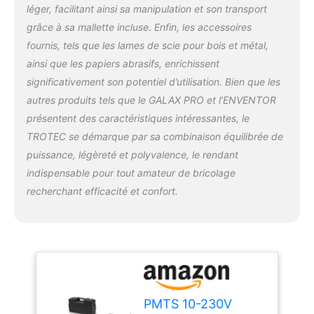
léger, facilitant ainsi sa manipulation et son transport
un travail confortable :
carbone / 10 mm, 20
Avec sa poignée Softgrip,
grâce à sa mallette incluse. Enfin, les accessoires
mm, 31 mm, 34 mm de
son interrupteur et
largeur de dent), 2 *
fournis, tels que les lames de scie pour bois et métal,
sélecteur bien
lames de scie en bois et
ainsi que les papiers abrasifs, enrichissent
positionnés, et la
plastique en demi-cercle
significativement son potentiel d’utilisation. Bien que les
possibilité d’ajouter une
fermé (acier à haute
poignée supplémentaire,
autres produits tels que le GALAX PRO et l’ENVENTOR
teneur en carbone / 88
l’outil offre un contrôle
mm, 88 mm) , 1 * grattoir
présentent des caractéristiques intéressantes, le
optimal d’une seule main,
fermé, 1 * 90x90x90mm
TROTEC se démarque par sa combinaison équilibrée de
même lors d’un usage
tampon de ponçage
puissance, légèreté et polyvalence, le rendant
prolongé
Kit complet
triangulaire, 20 * papier
pour être opérationnel
indispensable pour tout amateur de bricolage
de verre, 1*adaptateur
immédiatement : Inclus :
d'accessoires
recherchant efficacité et confort.
plateau de ponçage
multimarques ,1 * manuel
delta, 18 feuilles
d'utilisation.
abrasives (bois/métal), 3
lames de scie
plongeantes (bois, métal,
plâtre), 1 lame segment
HSS, 1 grattoir, raccord
PMTS 10-230V
pour aspiration des