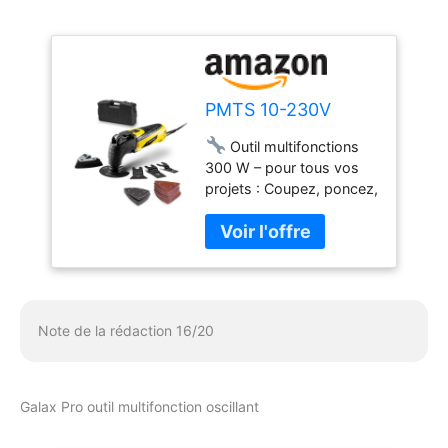
PMTS 10-230V
Outil multifonctions
300 W – pour tous vos
projets : Coupez, poncez,
sciez, grattez ou décollez
sans effort : le PMTS 10-
230V est un outil
universel pour les
bricoleurs exigeants.
Idéal pour travailler le
Note de la rédaction 16/20
bois, le métal, le
carrelage ou le plâtre 🛠
Changements
d’accessoires rapides et
Galax Pro outil multifonction oscillant
sans clé : Grâce au
système de serrage