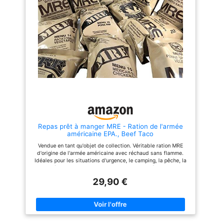
conservateurs artificiels.
Préparation rapide. - Il suffit
d'ajouter de l'eau à la pochette
et vous êtes prêt à partir en
moins de 10 minutes, sans
nettoyage. Recyclable :
recyclez les emballages usagés
avec TerraCycle pour réduire
les déchets. Étagère stable : la
plus longue durée de vie
éprouvée dans l'industrie,
soutenue par une garantie de
goût de 30 ans.
Repas prêt à manger MRE - Ration de l'armée
américaine EPA., Beef Taco
Vendue en tant qu'objet de collection. Véritable ration MRE
d'origine de l'armée américaine avec réchaud sans flamme.
Idéales pour les situations d'urgence, le camping, la pêche, la
randonnée, la chasse, le VTT ou d'autres activités de plein air,
ces rations sont indispensables pour votre équipement de
29,90 €
survie ou votre sac à dos d'urgence. En moyenne 1250 calories
par repas.