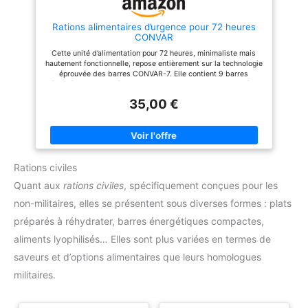
Rations alimentaires d’urgence pour 72 heures
CONVAR
Cette unité d’alimentation pour 72 heures, minimaliste mais
hautement fonctionnelle, repose entièrement sur la technologie
éprouvée des barres CONVAR-7. Elle contient 9 barres
énergétiques complètes de la gamme CONVAR-7, emballées
dans un sac compact (Grab Bag), idéal pour un accès rapide
35,00 €
en situation d’urgence. Les barres MRE (Meal Ready-to-Eat)
sont prêtes à consommer, ne nécessitent aucune préparation et
conviennent donc particulièrement aux situations d’évacuation,
aux sacs d’évacuation d’urgence ou à la préparation mobile aux
situations de crise. Le set comprend des variantes salées et
sucrées afin de combiner de manière optimale goût et apport
Rations civiles
énergétique. De plus, certaines barres contiennent des
vitamines et des minéraux essentiels pour un apport
Quant aux
rations civiles
, spécifiquement conçues pour les
nutritionnel équilibré. Durée de conservation extrêmement
longue — au moins 10 ans Emballage compact — idéal pour
non-militaires, elles se présentent sous diverses formes : plats
fuite & évacuation
préparés à réhydrater, barres énergétiques compactes,
aliments lyophilisés… Elles sont plus variées en termes de
saveurs et d’options alimentaires que leurs homologues
militaires.