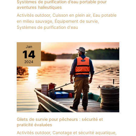
Systèmes de purification d’eau portable pour
aventures halieutiques
Activités outdoor
,
Cuisson en plein air
,
Eau potable
en milieu sauvage
,
Équipement de survie
,
Systèmes de purification d'eau
Jan
14
2024
Gilets de survie pour pêcheurs : sécurité et
praticité évaluées
Activités outdoor
,
Canotage et sécurité aquatique
,