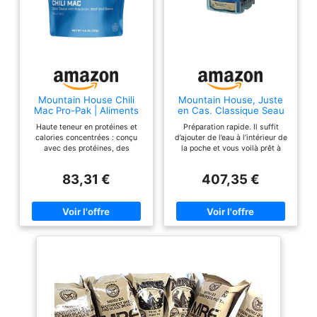
Mountain House Chili
Mountain House, Juste
Mac Pro-Pak | Aliments
en Cas. Classique Seau
lyophilisés pour
Haute teneur en protéines et
Préparation rapide. Il suffit
randonnée et camping |
calories concentrées : conçu
d’ajouter de l’eau à l’intérieur de
Une portion
avec des protéines, des
la poche et vous voilà prêt à
calories et de la nutrition pour
partir en moins de 10 minutes,
obtenir une performance
avec pas de nettoyage. Vingt-
83,31 €
407,35 €
maximale dans n'importe quel
neuf portions Allergènes : soja,
environnement. Nouilles
lait, blé, œufs, noix de coco
macaronis moelleuses, bœuf,
Excellent pour les préparations
haricots rouges dans une
d’urgence, camping, les
délicieuse sauce chili. Contient
excursions et expéditions RV
30 g de protéines et 570
Emballage non contractuel.
calories. Fabriqué selon les
normes rigoureuses des forces
armées américaines pour les
patrouilles à long terme par
temps froid pour les rations
militaires. Rien d'artificiel : sans
arômes, colorants et