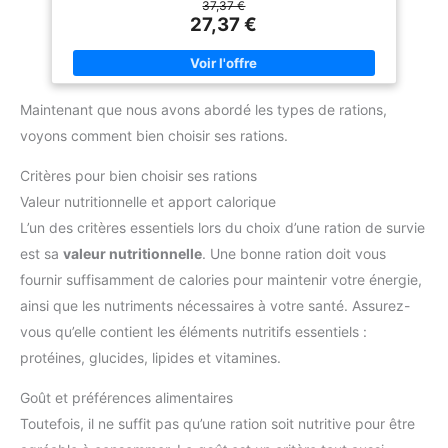
37,37 €
ZERO. Le kit alimentaire
conservation pour les situations
27,37 €
d'urgence offre ainsi une
extrêmes est particulièrement
solution sûre pour toute la
bien tolérée.- Commandez
famille et constitue un élément
aujourd'hui et vérifiez sa qualité
essentiel du kit de secours en
excellente
cas de catastrophe.
Maintenant que nous avons abordé les types de rations,
voyons comment bien choisir ses rations.
Critères pour bien choisir ses rations
Valeur nutritionnelle et apport calorique
L’un des critères essentiels lors du choix d’une ration de survie
est sa
valeur nutritionnelle
. Une bonne ration doit vous
fournir suffisamment de calories pour maintenir votre énergie,
ainsi que les nutriments nécessaires à votre santé. Assurez-
vous qu’elle contient les éléments nutritifs essentiels :
protéines, glucides, lipides et vitamines.
Goût et préférences alimentaires
Toutefois, il ne suffit pas qu’une ration soit nutritive pour être