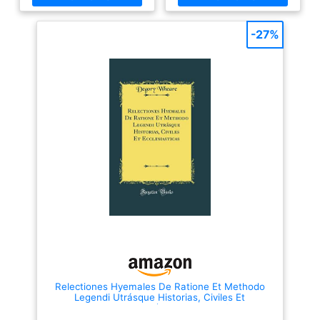
les différents produits. DURÉE
professionnels : faites
DE CONSERVATION MAXIMALE :
confiance à l'avis et aux
Bien que la date limite de
affirmations d'experts. Les
-27%
consommation indiquée soit
aliments pour situations
officiellement de 7 ans, ces
d'urgence de la société
aliments de longue
norvégienne Compact sont
conservation se conservent
utilisés depuis de nombreuses
entre 20 et 30 ans dans des
années par les organisations
conditions optimales. Idéal pour
humanitaires, l'armée et,
constituer vos réserves
surtout, comme provisions
d'urgence à long terme.
d'urgence pour la population
ALIMENTATION COMPLÈTE :
civile. Peu mais suffisant | 250
chaque portion de 500 g
grammes de ce paquet suffisent
constitue une ration d'urgence
pour une portion quotidienne.
très calorique qui apporte à un
De plus, ces aliments d'urgence
adulte l'énergie, les vitamines
peuvent être consommés
et les minéraux essentiels dont
immédiatement ou après les
il a besoin. Prêt à consommer –
avoir cuits à l'eau bouillante.
aucune cuisson nécessaire.
Elles ont un goût délicieux qui
COMPACT ET ROBUSTE :
rappelle la bouillie. | Aliments
Hermétiquement scellé et
de plein air. Végétarien et sans
emballé sous vide. Notre kit
OGM | Parfait comme rations
d'urgence résiste aux
d'urgence et pour une
conditions extrêmes et
alimentation saine. Ces denrées
constitue la nourriture de survie
alimentaires d'urgence sont
idéale pour la voiture, le sac à
entièrement végétariennes et,
Relectiones Hyemales De Ratione Et Methodo
dos d'évacuation ou la réserve
en plus, sont exemptes
Legendi Utrásque Historias, Civiles Et
à la maison. LA SÉCURITÉ
d'ingrédients génétiquement
Ecclesiasticas (Classic Reprint)
POUR TOUS : y compris la
modifiés. C'est pourquoi cette
variante sans gluten NRG-5
nourriture à longue durée de