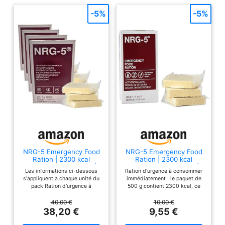
-5%
-5%
NRG-5 Emergency Food
NRG-5 Emergency Food
Ration | 2300 kcal
Ration | 2300 kcal
Nourriture d'urgence |
Nourriture d'urgence |
Les informations ci-dessous
Ration d'urgence à consommer
Longue Conservation |
Longue Conservation |
s'appliquent à chaque unité du
immédiatement : le paquet de
pour Le Trekking, la
pour Le Trekking, la
pack Ration d'urgence à
500 g contient 2300 kcal, ce
randonnée, l'alpinisme et
randonnée, l'alpinisme et
consommer immédiatement : le
qui couvre les besoins
en Cas d'urgence (Lot de
en Cas d'urgence
paquet de 500 g contient 2300
énergétiques quotidiens d'un
40,00 €
10,00 €
4)
kcal, ce qui couvre les besoins
adulte - idéal pour les
38,20 €
9,55 €
énergétiques quotidiens d'un
urgences, les aventures en plein
adulte - idéal pour les
air et les expéditions.