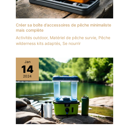
Créer sa boîte d’accessoires de pêche minimaliste
mais complète
Activités outdoor
,
Matériel de pêche survie
,
Pêche
wilderness kits adaptés
,
Se nourrir
Jan
14
2024