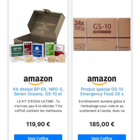
Kit d’essai BP-ER, NRG-5,
Produit spécial GS-10
Seven Oceans, GS-10 et
Emergency Food 24 x
NRG-5 ZERO sans
500 grammes de
LE KIT D'ESSAI ULTIME : Tu
Extrêmement durable grâce à
gluten. Rations d’urgence
nourriture longue durée -
n'arrives pas à te décider ? Ce
l'emballage sous vide et au
longue conservation
durée de conservation
coffret contient les meilleures
scellement à l'azote. Avec ce
jusqu’à 20 ans pour
extrêmement longue |
marques de nourriture
pack, vous aurez des provisions
survie, protection civile,
ration de combat
d'urgence : 1 x BP-ER, 1 x NRG-
d'urgence pour les 5 prochaines
camping et réserves
119,90 €
185,00 €
5, 1 x NRG-5 ZERO (sans
années. L'expérience montre
alimentaires fiables !
gluten), 1 x Seven Oceans et 1 x
cependant qu'ils peuvent encore
GS-10. Idéal comme kit de
être consommés après 30 ans.
survie pour goûter et comparer
Recommandé par les