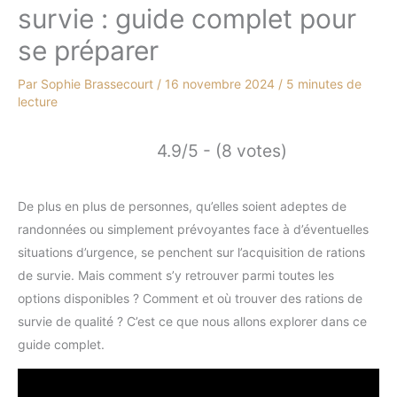
survie : guide complet pour
se préparer
Par
Sophie Brassecourt
/
16 novembre 2024
/
5 minutes de
lecture
4.9/5 - (8 votes)
De plus en plus de personnes, qu’elles soient adeptes de
randonnées ou simplement prévoyantes face à d’éventuelles
situations d’urgence, se penchent sur l’acquisition de rations
de survie. Mais comment s’y retrouver parmi toutes les
options disponibles ? Comment et où trouver des rations de
survie de qualité ? C’est ce que nous allons explorer dans ce
guide complet.