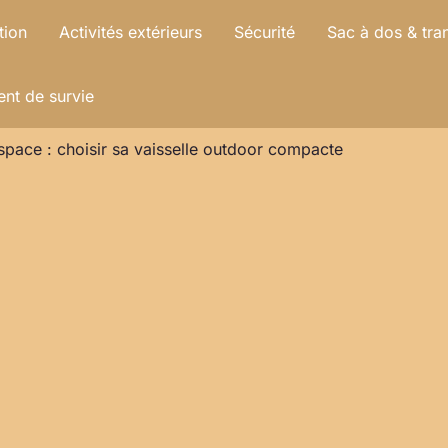
tion
Activités extérieurs
Sécurité
Sac à dos & tra
nt de survie
espace : choisir sa vaisselle outdoor compacte