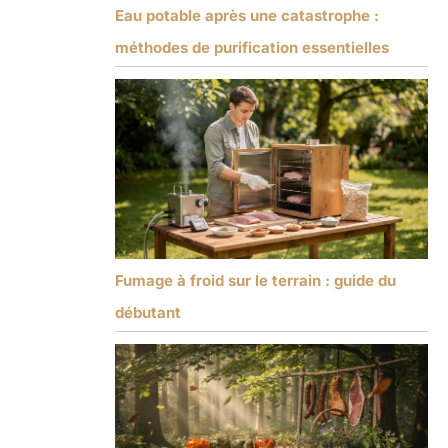
Eau potable après une catastrophe :
méthodes de purification essentielles
Fumage à froid sur le terrain : guide du
débutant