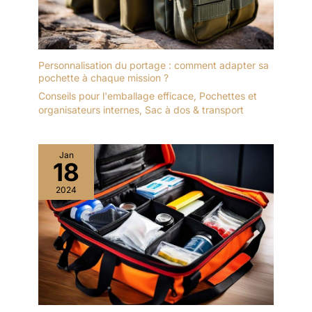
Personnalisation du portage : comment adapter sa
pochette à chaque mission ?
Conseils pour l'emballage efficace
,
Pochettes et
organisateurs internes
,
Sac à dos & transport
Jan
18
2024