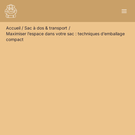
Aller
R
au
e
contenu
c
Accueil
Sac à dos & transport
h
Maximiser l’espace dans votre sac : techniques d’emballage
e
compact
r
c
h
e
r