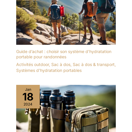
Guide d’achat : choisir son système d’hydratation
portable pour randonnées
Activités outdoor
,
Sac à dos
,
Sac à dos & transport
,
Systèmes d'hydratation portables
Jan
18
2024