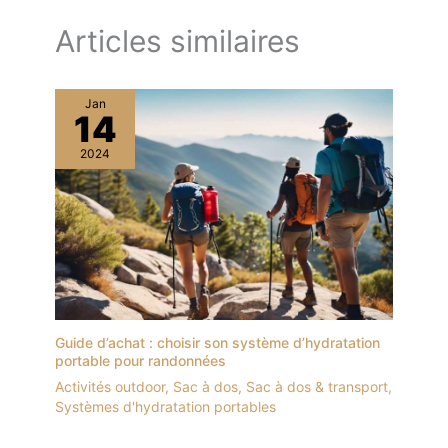
Articles similaires
Jan
14
2024
Guide d’achat : choisir son système d’hydratation
portable pour randonnées
Activités outdoor
,
Sac à dos
,
Sac à dos & transport
,
Systèmes d'hydratation portables