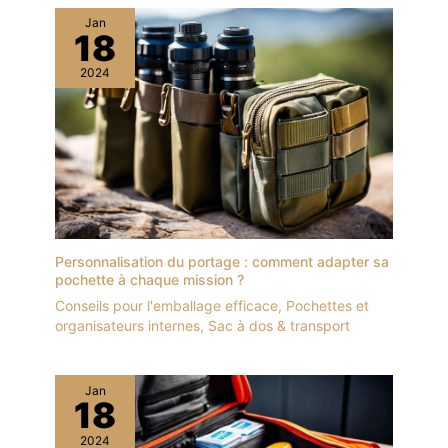
Jan
18
2024
Personnalisation du portage : comment adapter sa
pochette à chaque mission ?
Conseils pour l'emballage efficace
,
Pochettes et
organisateurs internes
,
Sac à dos & transport
Jan
18
2024