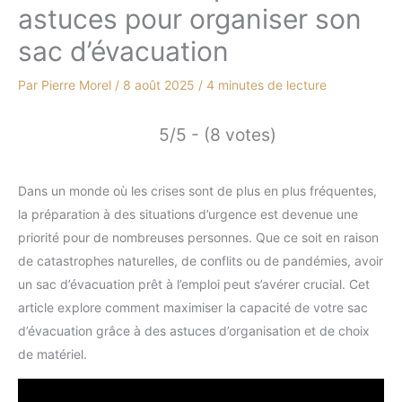
astuces pour organiser son
sac d’évacuation
Par
Pierre Morel
/
8 août 2025
/
4 minutes de lecture
5/5 - (8 votes)
Dans un monde où les crises sont de plus en plus fréquentes,
la préparation à des situations d’urgence est devenue une
priorité pour de nombreuses personnes. Que ce soit en raison
de catastrophes naturelles, de conflits ou de pandémies, avoir
un sac d’évacuation prêt à l’emploi peut s’avérer crucial. Cet
article explore comment maximiser la capacité de votre sac
d’évacuation grâce à des astuces d’organisation et de choix
de matériel.