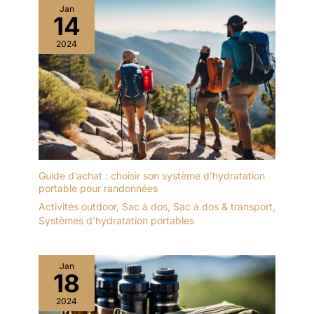
Jan
14
2024
Guide d’achat : choisir son système d’hydratation
portable pour randonnées
Activités outdoor
,
Sac à dos
,
Sac à dos & transport
,
Systèmes d'hydratation portables
Jan
18
2024