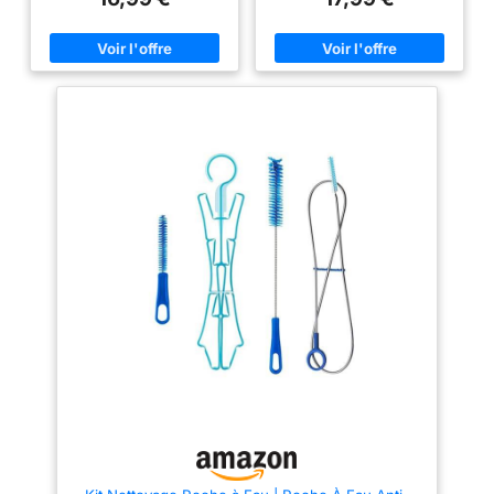
facilite également le nettoyage :
facilite également le nettoyage :
il suffit d'insérer une brosse ou
il suffit d'insérer une brosse ou
votre main à l'intérieur Matériau
votre main à l'intérieur Matériau
de qualité alimentaire :
de qualité alimentaire :
l'intérieur de la poche à eau est
l'intérieur de la poche à eau est
fabriqué en PEVA, inodore, non
fabriqué en PEVA, inodore, non
toxique et sans BPA, assurant
toxique et sans BPA, assurant
qu'il est complètement sûr pour
qu'il est complètement sûr pour
un usage quotidien. Nous
un usage quotidien. Nous
proposons des modèles en
proposons des modèles en
tailles 1,5 L, 2 L et 3 L pour
tailles 1,5 L, 2 L et 3 L pour
répondre à vos besoins Design
répondre à vos besoins Design
anti-fuites amélioré : la bouche
anti-fuites amélioré : la bouche
douce comprend une valve
douce comprend une valve
marche/arrêt pour éviter les
marche/arrêt pour éviter les
déversements, garantissant
déversements, garantissant
l’absence de fuites même sans
l’absence de fuites même sans
morsure. Une housse anti-
morsure. Une housse anti-
poussière empêche la saleté de
poussière empêche la saleté de
pénétrer. La technologie de
pénétrer. La technologie de
scellage à double bord
scellage à double bord
améliore la résistance à la
améliore la résistance à la
pression et à la chaleur, rendant
pression et à la chaleur, rendant
le réservoir d'eau plus durable,
le réservoir d'eau plus durable,
résistant jusqu'à 70 kg de
résistant jusqu'à 70 kg de
pression sans fuite Capacité
pression sans fuite Capacité
généreuse : Mesurant 35 x 17,5
généreuse : Mesurant 47,5 *
cm pour le corps principal et 96
17,5 cm pour le corps principal
cm pour le tuyau, la poche à eau
et 96 cm pour le tuyau, la poche