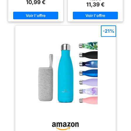
10,99 €
mesurer votre volume de la
11,39 €
déplacements. La double paroi
consommation d'eau quotidien,
isolante garde vos boissons
vous assurer de rester en
glacées pendant des heures,
hydraté et vous motiver à boire
vous permettant de rester
plus. Nos bouteilles d'eau vous
rafraîchi toute la journée.
permettront de mieux atteindre
100% ACIER INOXYDABLE :
vos objectifs de fitness, y
-21%
Plus besoin de vous soucier du
compris le régime, la diète et de
risque de vous retrouver avec
la santé totale. Conception
une bouteille vide et un sac
étanche et fonctionnelle - Il
complètement trempé à l'arrivée
suffit de l'ouvrir avec une main
! Notre bouteille en inox est
en cliquant sur le bouton. Le
dotée d'un couvercle étanche et
couvercle rabattable est conçu
sécurisé qui prévient ce type
avec un verrou de sécurité, ce
d'accident. Fabriquée en acier
qui le rend l'étanche à la
inoxydable durable et de haute
poussière et aux fuites. La
qualité, cette bouteille est
bouteille d'eau avec une paille
conçue pour résister à l'usure
vous permet de boire plus
quotidienne ou tout autre choc.
facilement. La bouche de
bouteilles est large ce que est
GARDE VOS BOISSONS
facile à insérer des glaçons et
CHAUDES OU FROIDES : Cette
également facile à laver.
bouteille polyvalente est isolée
(brosse de nettoyage en bonus)
pour garder vos boissons à la
Durable et sans BPA - La
température idéale. Que vous
bouteille d'eau est fabriquée en
préfériez votre café brûlant ou
plastique très durable, sans
votre eau bien fraîche, cette
BPA et sans toxines, la bouteille
bouteille conservera vos
d'eau est résistante aux chutes
boissons exactement comme
et ne se brise pas facilement.
vous les aimez.
Vous pouvez vous détendre en