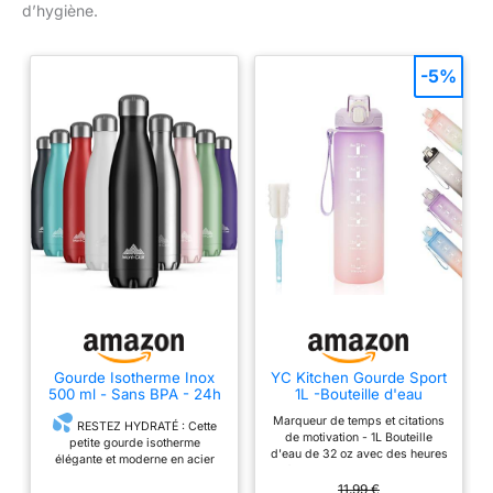
d’hygiène.
-5%
Gourde Isotherme Inox
YC Kitchen Gourde Sport
500 ml - Sans BPA - 24h
1L -Bouteille d'eau
Froid et 12h Chaud
Marqueur de temps et citations
RESTEZ HYDRATÉ : Cette
de motivation - 1L Bouteille
petite gourde isotherme
d'eau de 32 oz avec des heures
élégante et moderne en acier
à boire et des citations de
inoxydable est parfaite pour
motivation, elle est idéale pour
11,99 €
rester hydraté lors de vos