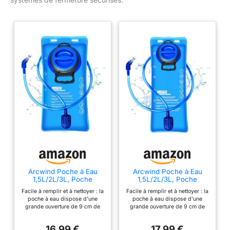
Arcwind Poche à Eau
Arcwind Poche à Eau
1,5L/2L/3L, Poche
1,5L/2L/3L, Poche
d'hydratation sans BPA,
d'hydratation sans BPA,
Facile à remplir et à nettoyer : la
Facile à remplir et à nettoyer : la
Anti-Fuite
Anti-Fuite
poche à eau dispose d'une
poche à eau dispose d'une
grande ouverture de 9 cm de
grande ouverture de 9 cm de
large, vous permettant d'ajouter
large, vous permettant d'ajouter
facilement des glaçons ou des
facilement des glaçons ou des
16,99 €
17,99 €
fruits en soulevant la poignée. Il
fruits en soulevant la poignée. Il