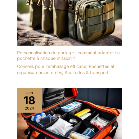
Personnalisation du portage : comment adapter sa
pochette à chaque mission ?
Conseils pour l'emballage efficace
,
Pochettes et
organisateurs internes
,
Sac à dos & transport
Jan
18
2024