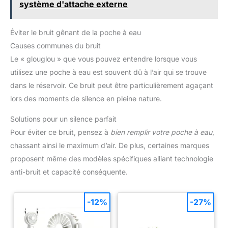
système d'attache externe
SERVICE DÉDIÉ : soutenue par une entreprise britannique et
couverte par une offre satisfait ou remboursé de 30 jours, cette
bouteille est également un excellent cadeau. Nous offrons un
service client réactif et une assistance locale 24 h/24, 7 j/7
Éviter le bruit gênant de la poche à eau
pour vous permettre d’acheter en toute confiance
Causes communes du bruit
Le « glouglou » que vous pouvez entendre lorsque vous
utilisez une poche à eau est souvent dû à l’air qui se trouve
dans le réservoir. Ce bruit peut être particulièrement agaçant
lors des moments de silence en pleine nature.
Solutions pour un silence parfait
Pour éviter ce bruit, pensez à
bien remplir votre poche à eau
,
chassant ainsi le maximum d’air. De plus, certaines marques
proposent même des modèles spécifiques alliant technologie
anti-bruit et capacité conséquente.
-12%
-27%