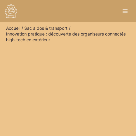
Aller
R
au
e
contenu
c
Accueil
Sac à dos & transport
h
Innovation pratique : découverte des organiseurs connectés
e
high-tech en extérieur
r
c
h
e
r