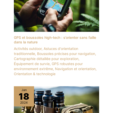
GPS et boussoles high-tech : s’orienter sans faille
dans la nature
Activités outdoor
,
Astuces d'orientation
traditionnelle
,
Boussoles précises pour navigation
,
Cartographie détaillée pour exploration
,
Équipement de survie
,
GPS robustes pour
environnement extrême
,
Navigation et orientation
,
Orientation & technologie
Jan
18
2024