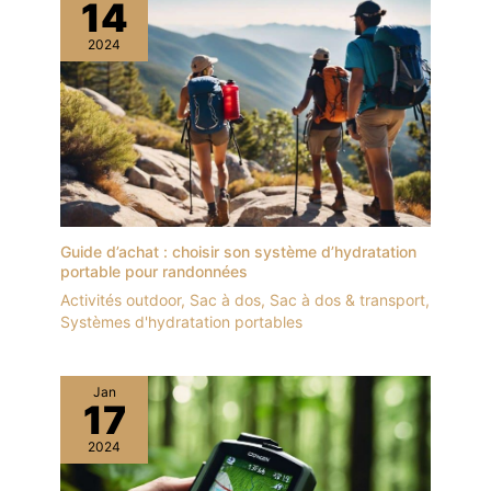
14
2024
Guide d’achat : choisir son système d’hydratation
portable pour randonnées
Activités outdoor
,
Sac à dos
,
Sac à dos & transport
,
Systèmes d'hydratation portables
Jan
17
2024