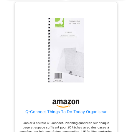
accessoires de bureau
plus longue Attaches frontales
(gommes, trombones, etc.) 1
métallique plus large – plus
compartiment pour cartes Avec
robuste, augmentant la
pieds en caoutchouc
résistance, la durabilité et la
Dimensions : 205 x 103 x 98
longévité Poignée de transport
mm Couleur : noir Organisateur
avant et supérieur - pour que le
de bureau pour : stylos,
coffret puisse être transporté
trombones, ruban adhésif et
dans les deux orientations
autres ustensiles de bureau
Insert en mousse
tous en un seul endroit -
personnalisable pour outillage
Compagnon idéal pour le bureau
électroportatifs, accessoires et
désordonné
batteries
Q-Connect Things To Do Today Organiseur
Cahier à spirale Q-Connect. Planning quotidien sur chaque
page et espace suffisant pour 20 tâches avec des cases à
cochées une fois ces tâches accomplies. 115 feuilles perforées