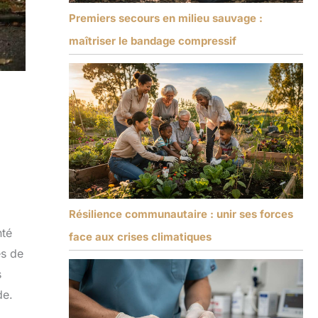
Premiers secours en milieu sauvage :
maîtriser le bandage compressif
Résilience communautaire : unir ses forces
nté
face aux crises climatiques
es de
s
de.