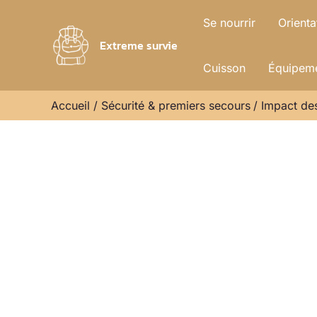
Aller
Se nourrir
Orienta
au
Extreme survie
contenu
Cuisson
Équipeme
Accueil
Sécurité & premiers secours
Impact des