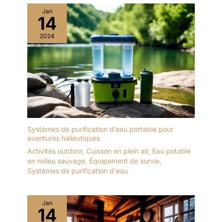
Jan
14
2024
Systèmes de purification d’eau portable pour
aventures halieutiques
Activités outdoor
,
Cuisson en plein air
,
Eau potable
en milieu sauvage
,
Équipement de survie
,
Systèmes de purification d'eau
Jan
14