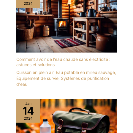
2024
Comment avoir de l’eau chaude sans électricité :
astuces et solutions
Cuisson en plein air
,
Eau potable en milieu sauvage
,
Équipement de survie
,
Systèmes de purification
d'eau
Jan
14
2024