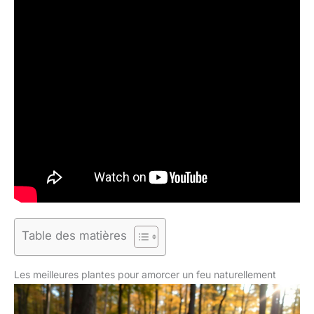
Table des matières
Les meilleures plantes pour amorcer un feu naturellement