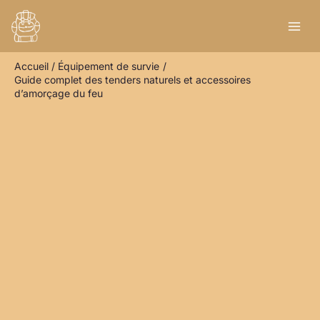
Aller
R
au
e
contenu
c
Accueil
Équipement de survie
h
Guide complet des tenders naturels et accessoires
e
d’amorçage du feu
r
c
h
e
r