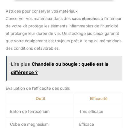
puissiez revenir rapidement aux travaux de jardin Matériau
fiable : fabriqué à partir de matériaux pratiques en métal et en
Astuces pour conserver vos matériaux
plastique pour offrir une longue durée de vie tout en résistant
aux conditions de fonctionnement en extérieur de manière
Conserver vos matériaux dans des
sacs étanches
à l’intérieur
constante Débit d'air optimal : restaure la bonne distribution du
mélange de carburant pour améliorer la réponse de
de votre kit protège les éléments inflammables de l’humidité
l'accélérateur et garantir un fonctionnement fluide pour votre
modèle de soufflerie spécifique efficacement
et prolonge leur durée de vie. Un stockage judicieux garantit
que votre équipement est toujours prêt à l’emploi, même dans
des conditions défavorables.
Lire plus
Chandelle ou bougie : quelle est la
différence ?
Évaluation de l’efficacité des outils
Outil
Efficacité
Bâton de ferrocérium
Très efficace
Cube de magnésium
Efficace