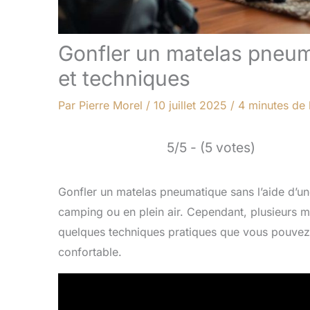
Gonfler un matelas pneu
et techniques
Par
Pierre Morel
/
10 juillet 2025
/
4 minutes de 
5/5 - (5 votes)
Gonfler un matelas pneumatique sans l’aide d’une
camping ou en plein air. Cependant, plusieurs m
quelques techniques pratiques que vous pouvez 
confortable.