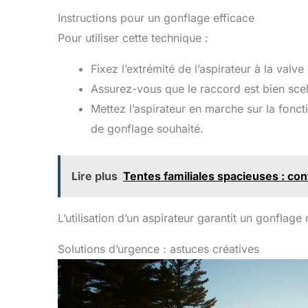
Instructions pour un gonflage efficace
Pour utiliser cette technique :
Fixez l’extrémité de l’aspirateur à la valve
Assurez-vous que le raccord est bien scellé
Mettez l’aspirateur en marche sur la foncti
de gonflage souhaité.
Lire plus
Tentes familiales spacieuses : conf
L’utilisation d’un aspirateur garantit un gonflage 
Solutions d’urgence : astuces créatives