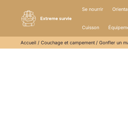
Aller
Se nourrir
Orienta
au
Extreme survie
contenu
Cuisson
Équipeme
Accueil
Couchage et campement
Gonfler un m