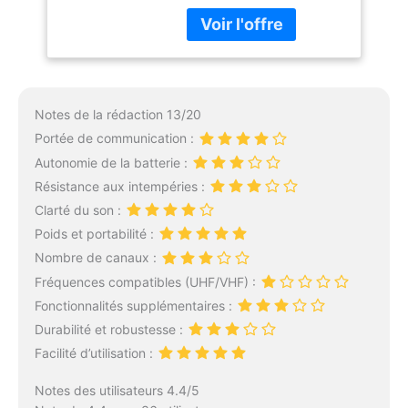
tout moment, n'importe
nos licorne talkies-
Walkie Idée Cadeau
où. La fonction d'alerte
walkies éliminent le
Pâques Anniversaire
d'urgence offre une
besoin de remplacer
3-8 Ans Jeux
sécurité accrue pour ceux
constamment les piles,
d'extérieur
qui travaillent dans des
économisant temps et
environnements
argent. Une seule charge
Notes de la rédaction 13/20
dangereux et vulnérables,
offre une utilisation
tels que la police, la
Portée de communication :
prolongée, pour des
sécurité et les pompiers.
Autonomie de la batterie :
heures de jeu sans
interruption.
2 Canaux,
Résistance aux intempéries :
Communication
Clarté du son :
Sécurisée : Avec
Poids et portabilité :
changement de canaux
Nombre de canaux :
et guide de sécurité, vos
enfants communiquent
Fréquences compatibles (UHF/VHF) :
sans interférence
Fonctionnalités supplémentaires :
étrangère. Conçus pour
Durabilité et robustesse :
eux, nos talkies-walkies
Facilité d’utilisation :
licorne ont seulement 3
boutons (marche/arrêt,
Notes des utilisateurs 4.4/5
appel et changement de