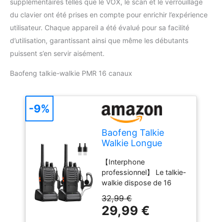
supplémentaires telles que le VOX, le scan et le verrouillage
du clavier ont été prises en compte pour enrichir l’expérience
utilisateur. Chaque appareil a été évalué pour sa facilité
d’utilisation, garantissant ainsi que même les débutants
puissent s’en servir aisément.
Baofeng talkie-walkie PMR 16 canaux
-9%
Baofeng Talkie
Walkie Longue
portée
【Interphone
Rechargeable
professionnel】 Le talkie-
Professionnelle 16
walkie dispose de 16
Canaux PMR
canaux prédéfinis, vous
Talkies-Walkies
32,99 €
pouvez choisir n'importe
Radio，avec
29,99 €
lequel des mêmes
oreillette, USB