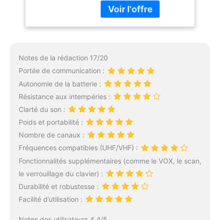
canaux pour parler. Il est
Chargeur,
plus stable que votre
Batterie（1 Paire）
téléphone dans certaines
situations, en particulier
dans les régions
éloignées ou lorsque le
Notes de la rédaction 17/20
signal est faible. 【Son
Portée de communication :
clair et fort】 Le talkie-
Autonomie de la batterie :
walkie a des fonctions
DCS et CTCSS pour
Résistance aux intempéries :
bloquer les signaux
Clarté du son :
d'interférence externes et
Poids et portabilité :
réduire le bruit. Des haut-
Nombre de canaux :
parleurs et des
microphones de haute
Fréquences compatibles (UHF/VHF) :
qualité rendent la
Fonctionnalités supplémentaires (comme le VOX, le scan,
communication entre les
le verrouillage du clavier) :
deux parties plus claire.
Durabilité et robustesse :
Chaque radio est livrée
avec un casque et un clip
Facilité d’utilisation :
de bandoulière, de sorte
que vous pouvez parler
Notes des utilisateurs 4.4/5