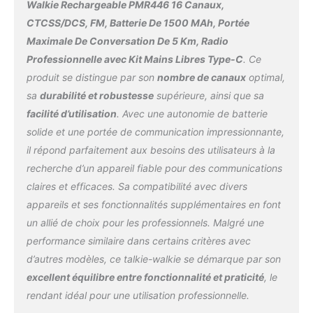
Walkie Rechargeable PMR446 16 Canaux,
vibrant et mignon qui
CTCSS/DCS, FM, Batterie De 1500 MAh, Portée
séduit les enfants au
Maximale De Conversation De 5 Km, Radio
premier regard.
Dimensions : 12 x 9 x 4,2
Professionnelle avec Kit Mains Libres Type-C
. Ce
cm (adapté aux petites
produit se distingue par son
nombre de canaux
optimal,
mains des 3-6 ans).
sa
durabilité et robustesse
supérieure, ainsi que sa
Poids plume : 75g. Trou
facilité d’utilisation
. Avec une autonomie de batterie
pour dragonnette inclus
(dragonnette non
solide et une portée de communication impressionnante,
fournie).
Signal
il répond parfaitement aux besoins des utilisateurs à la
Puissant, Son Clair :
recherche d’un appareil fiable pour des communications
Technologie vocale
claires et efficaces. Sa compatibilité avec divers
avancée pour une
transmission cristalline
appareils et ses fonctionnalités supplémentaires en font
jusqu’à 300 mètres en
un allié de choix pour les professionnels. Malgré une
espaces dégagés. Coque
performance similaire dans certains critères avec
ABS anti-chocs certifiée
d’autres modèles, ce talkie-walkie se démarque par son
sans danger pour les
excellent équilibre entre fonctionnalité et praticité
, le
enfants.
Cadeau
Licorne Idéal : Emballé
rendant idéal pour une utilisation professionnelle.
dans une boîte cadeau