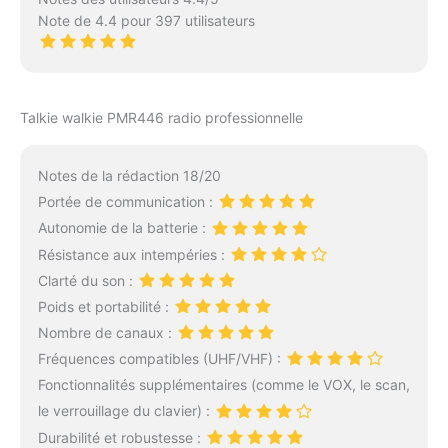
directement via le
Note de 4.4 pour 397 utilisateurs
microphone du casque
pour une utilisation mains
libres. 【LONGUE DURÉE
DE VIE DE LA
Talkie walkie PMR446 radio professionnelle
BATTERIE】 Chaque
talkie-walkie fournit une
batterie lithium-ion
Notes de la rédaction 18/20
rechargeable haute
Portée de communication :
capacité de 1500 mAh.
Autonomie de la batterie :
L'alerte de batterie faible
de la radio vous rappelle
Résistance aux intempéries :
quand recharger ou
Clarté du son :
remplacer la batterie.
Poids et portabilité :
Câble de charge USB,
Nombre de canaux :
une variété de méthodes
de charge. Vous pouvez
Fréquences compatibles (UHF/VHF) :
charger le talkie-walkie
Fonctionnalités supplémentaires (comme le VOX, le scan,
via un adaptateur de
le verrouillage du clavier) :
téléphone/chargeur de
Durabilité et robustesse :
voiture/ordinateur