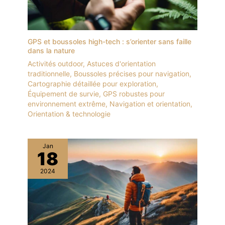
GPS et boussoles high-tech : s’orienter sans faille
dans la nature
Activités outdoor
,
Astuces d'orientation
traditionnelle
,
Boussoles précises pour navigation
,
Cartographie détaillée pour exploration
,
Équipement de survie
,
GPS robustes pour
environnement extrême
,
Navigation et orientation
,
Orientation & technologie
Jan
18
2024