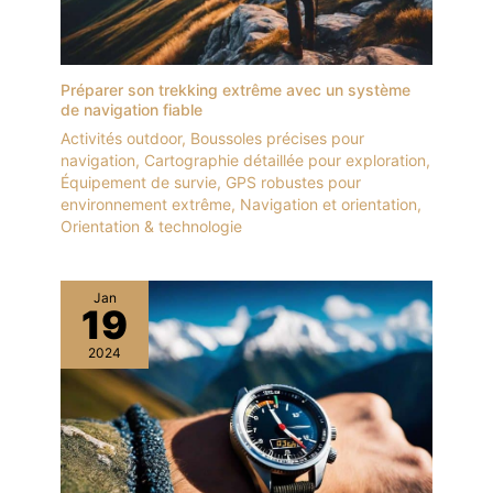
Préparer son trekking extrême avec un système
de navigation fiable
Activités outdoor
,
Boussoles précises pour
navigation
,
Cartographie détaillée pour exploration
,
Équipement de survie
,
GPS robustes pour
environnement extrême
,
Navigation et orientation
,
Orientation & technologie
Jan
19
2024