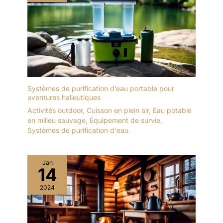
Systèmes de purification d’eau portable pour
aventures halieutiques
Activités outdoor
,
Cuisson en plein air
,
Eau potable
en milieu sauvage
,
Équipement de survie
,
Systèmes de purification d'eau
Jan
14
2024