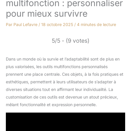
multifonction : personnaliser
pour mieux survivre
Par
Paul Lefavre
/
18 octobre 2025
/
4 minutes de lecture
5/5 - (9 votes)
Dans un monde où la survie et l’adaptabilité sont de plus en
plus valorisées, les outils multifonctions personnalisés
prennent une place centrale. Ces objets, à la fois pratiques et
esthétiques, permettent à leurs utilisateurs de s’adapter à
diverses situations tout en affirmant leur individualité. La
customisation de ces outils est devenue un atout précieux,
mêlant fonctionnalité et expression personnelle.