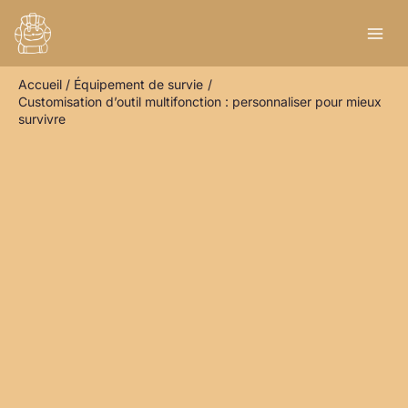
Aller
R
au
e
contenu
c
Accueil
Équipement de survie
h
Customisation d’outil multifonction : personnaliser pour mieux
e
survivre
r
c
h
e
r