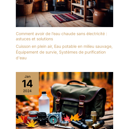
Comment avoir de l’eau chaude sans électricité :
astuces et solutions
Cuisson en plein air
,
Eau potable en milieu sauvage
,
Équipement de survie
,
Systèmes de purification
d'eau
Jan
14
2024