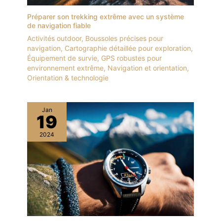
Préparer son trekking extrême avec un système
de navigation fiable
Activités outdoor
,
Boussoles précises pour
navigation
,
Cartographie détaillée pour exploration
,
Équipement de survie
,
GPS robustes pour
environnement extrême
,
Navigation et orientation
,
Orientation & technologie
Jan
19
2024