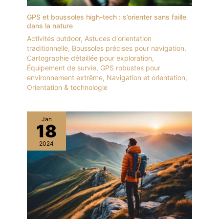
GPS et boussoles high-tech : s’orienter sans faille
dans la nature
Activités outdoor
,
Astuces d'orientation
traditionnelle
,
Boussoles précises pour navigation
,
Cartographie détaillée pour exploration
,
Équipement de survie
,
GPS robustes pour
environnement extrême
,
Navigation et orientation
,
Orientation & technologie
Jan
18
2024