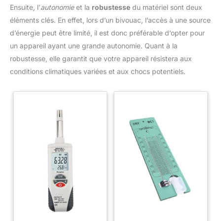
Ensuite, l’
autonomie
et la
robustesse
du matériel sont deux
veuillez nous contacter. Nous
Cette conception optimise le
vous aiderons dans les 24
drainage, garde la machine
éléments clés. En effet, lors d’un bivouac, l’accès à une source
heures.
bien organisée et améliore le
confort d’utilisation au
d’énergie peut être limité, il est donc préférable d’opter pour
quotidien. 【Utilisation dans de
nombreux contextes】Cette
un appareil ayant une grande autonomie. Quant à la
petite machine à laver est
robustesse, elle garantit que votre appareil résistera aux
conçue pour une utilisation
polyvalente dans divers
conditions climatiques variées et aux chocs potentiels.
contextes du quotidien et en
voyage. Idéale pour les studios,
les chambres d'étudiants, les
hôtels, les voyages en
camping-car, le camping ou
même dans une chambre à
coucher, cette machine a laver
camping de voyage offre une
solution pratique pour faire la
lessive partout où l'espace est
limité. Légère et compacte, elle
est facile à transporter et à
ranger, vous permettant ainsi de
profiter de vêtements propres et
frais à tout moment, où que vous
soyez.