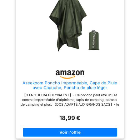
largeur des épaules : 82 cm,
linge pliable et portable】Ce
longueur de la manche : 46 cm,
mini machine à laver se replie
poignets : 11 cm, tour de poitrine
pour former un bloc plat et
: 168 cm, longueur du dos (à
compact, facilitant ainsi son
partir du cou) : 68,50 cm, tour
rangement. Ses dimensions une
de taille : 65,98 cm, longueur
fois plié sont de 32 × 31 × 18
de la jambe : 92 cm, largeur
cm, ce qui permet de le ranger
des hanches : 106 cm, largeur
facilement sous un lit, dans un
du mollet : 56 cm, ourlet du
placard ou dans une valise.
pantalon (B). et largeur) : 25 cm,
Équipée d’une poignée
hauteur recommandée : 160 ~
intégrée, cette petite machine à
175 cm, poids corporel
laver pliable est légère et facile
recommandé : 55-65 kg.
à transporter partout. Le
Simplement le meilleur vêtement
dépliage, le chargement, le
anti-moustiques : cet ensemble
lavage et le repliage
de veste et de pantalon protège
s’effectuent en quelques
tout votre corps des piqûres
minutes. Aucune installation
Azeekoom Poncho Imperméable, Cape de Pluie
d'insectes et de parasites. Et le
n’est nécessaire : il suffit de la
avec Capuche, Poncho de pluie léger
vêtement anti-insectes a des
prendre et de commencer à
Multifonction pour Randonnée, Camping,
ouvertures élastiques souples
l’utiliser. 【Modes de lavage
【3 EN 1 ULTRA POLYVALENT】- Ce poncho peut être utilisé
Femmes, Hommes (Vert)
qui s’ajustent parfaitement à vos
intelligents et moteur puissant】
comme imperméable d'alpinisme, tapis de camping, parasol
poignets, votre taille et vos
Cette lave linge compact est
de camping et plus. 【DOS ADAPTÉ AUX GRANDS SACS】- le
chevilles pour éviter que les
équipée de 3 modes de lavage
dos du poncho est spécialement conçu pour accueillir le grand
moustiques ne s’accrochent et
intelligents, dont un essorage
sac. La taille est de 214 * 140 cm (longueur * largeur), convient
vous n’avez pas à perdre de
de 3 minutes, un lavage rapide
18,99 €
aux hommes et aux femmes de plus de 155 cm de hauteur.
temps à ajuster 6 cordons aux
de 5 minutes et un lavage en
【IMPERMÉABILITÉ HAUTE PERFORMANCE】- Tissu Oxford
ouvertures, comme d’autres
profondeur de 10 minutes, ce
210T avec traitement PU 3000mm, résistant aux déchirures et
vêtements de moustiquaire.
qui vous permet de choisir
aux intempéries les plus sévères. Poncho de pluie boutons et
Plus de temps pour s'amuser.
facilement le cycle adapté à vos
boucles de retenue pour une protection maximale, même sous
Capuche à fermeture éclair
différents besoins en matière