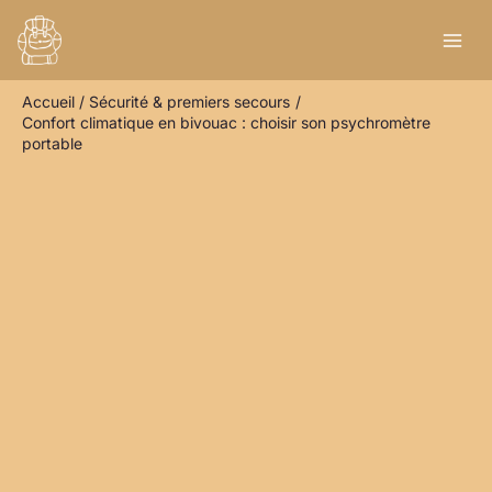
Aller
R
au
e
contenu
c
Accueil
Sécurité & premiers secours
h
Confort climatique en bivouac : choisir son psychromètre
e
portable
r
c
h
e
r