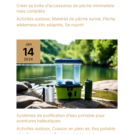
Créer sa boîte d’accessoires de pêche minimaliste
mais complète
Activités outdoor
,
Matériel de pêche survie
,
Pêche
wilderness kits adaptés
,
Se nourrir
Jan
14
2024
Systèmes de purification d’eau portable pour
aventures halieutiques
Activités outdoor
,
Cuisson en plein air
,
Eau potable