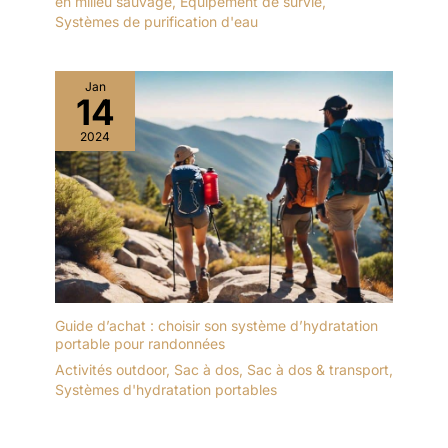
en milieu sauvage
,
Équipement de survie
,
Systèmes de purification d'eau
Jan
14
2024
Guide d’achat : choisir son système d’hydratation
portable pour randonnées
Activités outdoor
,
Sac à dos
,
Sac à dos & transport
,
Systèmes d'hydratation portables