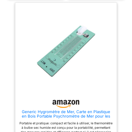
humidité et des mesures de
salin. [CONÇU POUR LA
température précises cruciales
DURABILITÉ] Fabriqué à partir
pour la gestion des
de matériaux composites bois-
équipements des vaisseaux et
plastique pour une résistance
le contrôle environnemental.
aux dommages. [FACILE À
[Performance stable]
UTILISER] Conception
Spécialement conçue pour les
compacte pour la portabilité,
environnements marins, ce
garantissant des mesures
psychromètre assure des
rapides et efficaces n'importe
fonctionnalités fiables même
où sur le navire. [SOLUTION
dans des conditions difficiles
RENTABLE] Conçu pour de
comme le spray salin et
faibles coûts de maintenance,
l'exposition à l'eau de mer, pour
réduisant ainsi les dépenses
une utilisation à long terme en
opérationnelles pour les
mer. [Conception durable]
applications marines.
Fabriquée à partir de matériaux
composites en plastique en
bois, ce psychromètre est très
résistant aux dommages dans
des conditions maritimes
difficiles, une stabilité et des
performances durables.
[Solution rentable] Conçu pour
la durabilité, ce thermomètre
marin minimise les besoins de
Generic Hygromètre de Mer, Carte en Plastique
maintenance et réduit les coûts
en Bois Portable Psychromètre de Mer pour les
opérationnels, ce qui en fait un
Bateaux Navires
choix efficace pour les
Portable et pratique: compact et facile à utiliser, le thermomètre
applications marines.
à bulbe sec humide est conçu pour la portabilité, permettant