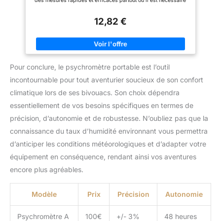
des mesures rapides et efficaces partout où il est nécessaire
sur le navire. Construction durable: fabriquée à partir de
matériaux composites en plastique en bois, le thermomètre à
12,82 €
bulbe sec humide résiste aux dommages, une stabilité et des
performances durables dans des environnements maritimes
sévères. Coûts à faible entretien: le psychromètre est conçu
pour durabilité, minimisant le besoin de maintenance fréquente
et réduisant les coûts opérationnels, ce qui en fait une solution
rentable pour les applications marines. Mesure de haute
Pour conclure, le psychromètre portable est l’outil
précision: le thermomètre à ampoule sec humide offre une
précision exceptionnelle dans la mesure de l'humidité et de la
incontournable pour tout aventurier soucieux de son confort
température, fournissant des données fiables cruciales pour la
gestion des équipements des vaisseaux et le contrôle
climatique lors de ses bivouacs. Son choix dépendra
environnemental. Construit pour des conditions difficiles:
spécialement conçu pour les environnements marins, le
essentiellement de vos besoins spécifiques en termes de
psychromètre garantit des performances stables et fiables,
précision, d’autonomie et de robustesse. N’oubliez pas que la
même dans des conditions difficiles comme le spray salin et
l'exposition à l'eau de mer, ce qui le rend idéal pour une
connaissance du taux d’humidité environnant vous permettra
utilisation à long terme en mer.
d’anticiper les conditions météorologiques et d’adapter votre
équipement en conséquence, rendant ainsi vos aventures
encore plus agréables.
Modèle
Prix
Précision
Autonomie
Psychromètre A
100€
+/- 3%
48 heures