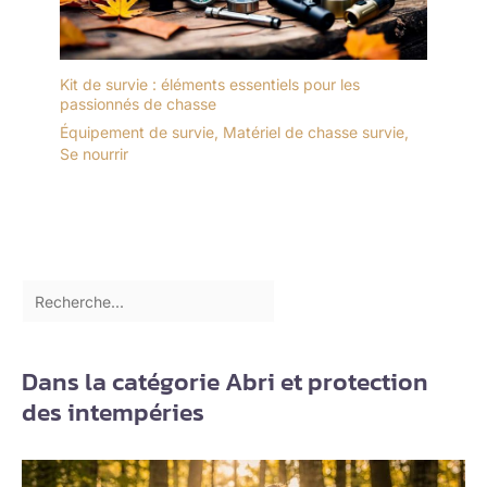
homme, idée cadeau Saint-
Valentin originale pour
homme, idée cadeau Fête
Kit de survie : éléments essentiels pour les
des Pères originale, cadeau
passionnés de chasse
d’anniversaire pour homme,
Équipement de survie
,
Matériel de chasse survie
,
et différents types de
Se nourrir
cadeaux pour homme.
Attention : réservé aux
adultes de 18 ans et plus!
Dans la catégorie Abri et protection
des intempéries