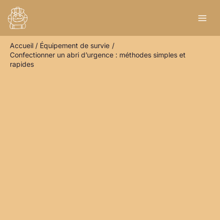
Aller
R
au
e
contenu
c
Accueil
Équipement de survie
h
Confectionner un abri d’urgence : méthodes simples et
e
rapides
r
c
h
e
r