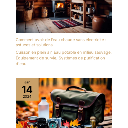
également équipé d’un verrou
à doublure qui empêche la
poussière de pénétrer et évite
tout pliage accidentel [
Accessoires de camping
pratiques ] – Peu importe où
la vie vous mène, le couteau
Comment avoir de l’eau chaude sans électricité :
d'extérieur WEARXI peut
astuces et solutions
facilement répondre aux
Cuisson en plein air
,
Eau potable en milieu sauvage
,
besoins de différentes
Équipement de survie
,
Systèmes de purification
scènes ! Des aventures en
d'eau
plein air comme le camping,
la randonnée et la pêche aux
tâches quotidiennes comme
Jan
les projets de bricolage, les
14
réparations domiciliaires et
2024
même le déballage !
ACHETEZ EN TOUTE
CONFIANCE : cadeau pour
homme, cadeau de Noël
original pour homme,
calendrier de l’Avent pour