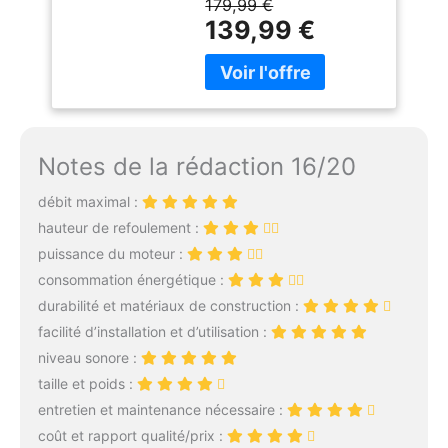
179,99 €
Sensor peut traiter
Particules : 30 mm,
139,99 €
jusqu'à 22.000 litres
Hauteur d'Eau
d'eau par heure, avec des
Résiduelle : 35 mm,
particules de saleté allant
Pression : 0,8 bar
jusqu'à 30 mm Pour les
situations difficiles : la
pompe d'évacuation est
Notes de la rédaction 16/20
conçue pour le pompage
de grands étangs,
débit maximal :
d'excavations ou en cas
d'inondations. Le préfiltre
hauteur de refoulement :
intégré la rend
puissance du moteur :
particulièrement robuste
consommation énergétique :
Mise en marche et arrêt
durabilité et matériaux de construction :
immédiats : le capteur de
niveau réglable allume et
facilité d’installation et d’utilisation :
éteint l'appareil en
niveau sonore :
quelques secondes, dès
taille et poids :
qu'un certain niveau d'eau
entretien et maintenance nécessaire :
est atteint Interrupteur
coût et rapport qualité/prix :
automatique manuel : la