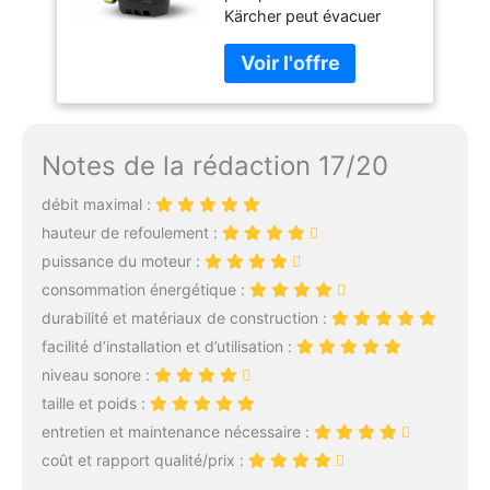
Kärcher peut évacuer
Profondeur : max. 7
jusqu'à 9500 litres d'eau
m, pour Eaux Sales
par heure - même les
avec Particules
eaux fortement polluées
Jusqu'à 20 mm,
avec des particules de
Niveau d'Eau
saleté allant jusqu'à 20
Résiduelle : 25 mm,
mm Utilisation flexible :
Pression : 0,6 bar
Notes de la rédaction 17/20
cet appareil Kärcher
permet d'évacuer l'eau
débit maximal :
des bassins de jardin,
hauteur de refoulement :
des pièces inondées, des
puissance du moteur :
récupérateurs de pluie ou
consommation énergétique :
des excavations jusqu'à
un niveau d'eau résiduelle
durabilité et matériaux de construction :
de 25 mm Raccord
facilité d’installation et d’utilisation :
pratique : le raccord de
niveau sonore :
flexible Quick Connect
taille et poids :
permet de raccorder
rapidement et facilement
entretien et maintenance nécessaire :
des tuyaux de 1 pouce, 1
coût et rapport qualité/prix :
1/4 pouce et 1 1/2 pouce