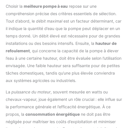
tuyaux de plusieurs dimensions. Déplacement facile - La
Choisir la
meilleure pompe à eau
repose sur une
poignée de transport très pratique située sur le dessus du
carter facilite le déplacement de la pompe. Le câble
compréhension précise des critères essentiels de sélection.
d’alimentation de la pompe a une longueur de 10 m.
Tout d’abord, le
débit maximal
est un facteur déterminant, car
il indique la quantité d’eau que la pompe peut déplacer en un
temps donné. Un débit élevé est nécessaire pour de grandes
installations ou des besoins intensifs. Ensuite, la
hauteur de
refoulement
, qui concerne la capacité de la pompe à élever
l’eau à une certaine hauteur, doit être évaluée selon l’utilisation
envisagée. Une faible hauteur sera suffisante pour de petites
tâches domestiques, tandis qu’une plus élevée conviendra
aux systèmes agricoles ou industriels.
La
puissance du moteur
, souvent mesurée en watts ou
chevaux-vapeur, joue également un rôle crucial : elle influe sur
la performance générale et l’efficacité énergétique. À ce
propos, la
consommation énergétique
ne doit pas être
négligée pour maîtriser les coûts d’exploitation et minimiser