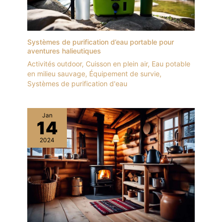
Systèmes de purification d’eau portable pour
aventures halieutiques
Activités outdoor
,
Cuisson en plein air
,
Eau potable
en milieu sauvage
,
Équipement de survie
,
Systèmes de purification d'eau
Jan
14
2024