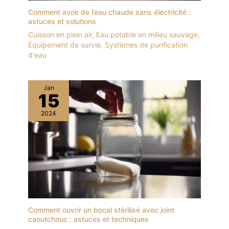
Comment avoir de l’eau chaude sans électricité :
astuces et solutions
Cuisson en plein air
,
Eau potable en milieu sauvage
,
Équipement de survie
,
Systèmes de purification
d'eau
Jan
15
2024
Comment ouvrir un bocal stérilisé avec joint
caoutchouc : astuces et techniques