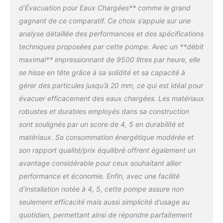
pompe d'évacuation SP
d’Évacuation pour Eaux Chargées** comme le grand
9.500 Dirt une longue
gagnant de ce comparatif. Ce choix s’appuie sur une
durée de vie et un
analyse détaillée des performances et des spécifications
fonctionnement fiable
Contenu de la livraison :
techniques proposées par cette pompe. Avec un **débit
la pompe d'évacuation
maximal** impressionnant de 9500 litres par heure, elle
pour eaux chargées SP
se hisse en tête grâce à sa solidité et sa capacité à
9.500 Dirt de Kärcher est
gérer des particules jusqu’à 20 mm, ce qui est idéal pour
fournie avec un raccord
de flexible Quick Connect
évacuer efficacement des eaux chargées. Les matériaux
et un filetage des
robustes et durables employés dans sa construction
raccords G 1 et G 1 1/2
sont soulignés par un score de 4, 5 en durabilité et
matériaux. Sa consommation énergétique modérée et
son rapport qualité/prix équilibré offrent également un
avantage considérable pour ceux souhaitant allier
performance et économie. Enfin, avec une facilité
d’installation notée à 4, 5, cette pompe assure non
seulement efficacité mais aussi simplicité d’usage au
quotidien, permettant ainsi de répondre parfaitement