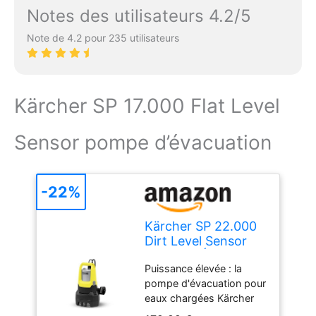
Particulièrement durable :
Notes des utilisateurs 4.2/5
la garniture mécanique en
céramique et le réservoir
Note de 4.2 pour 235 utilisateurs
d'huile assurent à la
pompe d'évacuation SP
9.500 Dirt une longue
durée de vie et un
Kärcher SP 17.000 Flat Level
fonctionnement fiable
Contenu de la livraison :
Sensor pompe d’évacuation
la pompe d'évacuation
pour eaux chargées SP
9.500 Dirt de Kärcher est
fournie avec un raccord
-22%
de flexible Quick Connect
et un filetage des
Kärcher SP 22.000
raccords G 1 et G 1 1/2
Dirt Level Sensor
Pompe d'Évacuation
Puissance élevée : la
d'Eaux Chargées,
pompe d'évacuation pour
Débit : 22.000 l/h,
eaux chargées Kärcher
Profondeur
SP 22.000 Dirt Level
d'Immersion : 7 m,