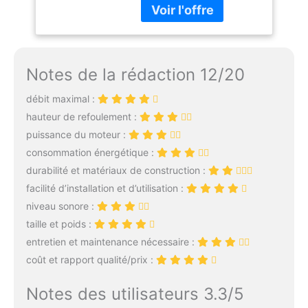
Détergent Efficace
rapide et facile des
liquides à un débit de 6,5
L/min. Spécialement
conçu pour extraire l’huile
Notes de la rédaction 12/20
sans effort, il peut
transférer l’huile entre les
débit maximal :
conteneurs de manière
efficace et fluide.
hauteur de refoulement :
Utilisation simple :
puissance du moteur :
actionnez simplement en
consommation énergétique :
appuyant sur l'ampoule
durabilité et matériaux de construction :
pour démarrer le siphon,
assur-ant un débit fluide
facilité d’installation et d’utilisation :
qui facilite le trans-fert de
niveau sonore :
fluide. Serrez simplement
taille et poids :
le capuchon d'air pour
entretien et maintenance nécessaire :
maintenir l'efficacité.
coût et rapport qualité/prix :
Facile à ranger :
conçue de manière
ergonomique pour le
Notes des utilisateurs 3.3/5
confort, cette pompe à