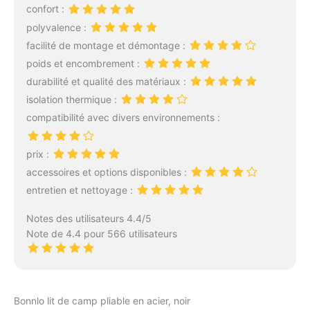
confort :
220x170cm, elle peut
polyvalence :
être aussi confortable
qu'un lit. Les enfants
facilité de montage et démontage :
peuvent l'utiliser comme
poids et encombrement :
base secrète dans la
durabilité et qualité des matériaux :
chambre et s'y cacher. La
isolation thermique :
Fermeture à Glissière
Gauche Et Droite Peut
compatibilité avec divers environnements :
Être Combinée：le sac de
couchage est divisé en
prix :
fermeture à glissière
accessoires et options disponibles :
gauche et droite, que
vous soyez allongé sur le
entretien et nettoyage :
côté ou allongé, vous
pouvez trouver un sac de
Notes des utilisateurs 4.4/5
couchage qui vous
Note de 4.4 pour 566 utilisateurs
convient. Plus important
encore, les fermetures à
glissière gauche et droite
sont combinées pour
Bonnlo lit de camp pliable en acier, noir
former un sac de