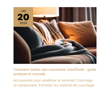
Jan
20
2024
Comment mettre une couverture chauffante : guide
pratique et conseils
Accessoires pour améliorer le sommeil
,
Couchage
et campement
,
Entretien du matériel de couchage