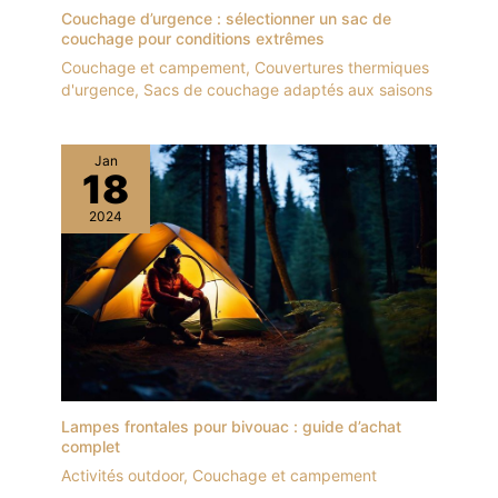
Couchage d’urgence : sélectionner un sac de
couchage pour conditions extrêmes
Couchage et campement
,
Couvertures thermiques
d'urgence
,
Sacs de couchage adaptés aux saisons
Jan
18
2024
Lampes frontales pour bivouac : guide d’achat
complet
Activités outdoor
,
Couchage et campement