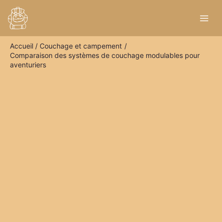
Aller
R
au
e
contenu
c
Accueil
Couchage et campement
h
Comparaison des systèmes de couchage modulables pour
e
aventuriers
r
c
h
e
r