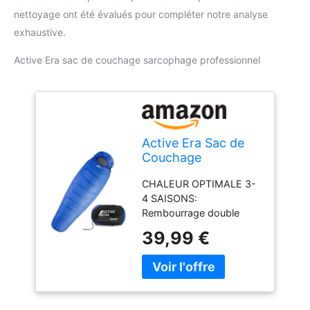
nettoyage ont été évalués pour compléter notre analyse
exhaustive.
Active Era sac de couchage sarcophage professionnel
Active Era Sac de
Couchage
Sarcophage
CHALEUR OPTIMALE 3-
Professionnel,
4 SAISONS:
300GSM, 3-4
Rembourrage double
Saisons,
couche du duvet de 300
Température
39,99 €
g/m² pour un
Extrême, Duvet
réchauffement constant
Adulte Compact
lors de vos aventures en
pour Camping,
camping, randonnée ou
Randonnée et
voyages. CONCEPTON
Extérieur, avec