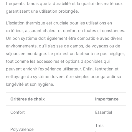
Qualité：les membres de
fréquents, tandis que la durabilité et la qualité des matériaux
notre équipe sont
garantissent une utilisation prolongée.
passionnés par les
activités de plein air,
L’isolation thermique est cruciale pour les utilisations en
l'escalade, les voyages et
extérieur, assurant chaleur et confort en toutes circonstances.
la randonnée, et
Un bon système doit également être compatible avec divers
attachent une grande
environnements, qu’il s’agisse de camps, de voyages ou de
importance à l'expérience
du produit. Si vous avez
séjours en montagne. Le prix est un facteur à ne pas négliger,
des questions, veuillez
tout comme les accessoires et options disponibles qui
nous contacter et fournir
peuvent enrichir l’expérience utilisateur. Enfin, l’entretien et
votre numéro de
nettoyage du système doivent être simples pour garantir sa
commande. Nous
résoudrons votre
longévité et son hygiène.
problème dans les plus
brefs délais dans les 24
Critères de choix
Importance
heures ! Nous ne vous
ferons pas attendre trop
Confort
Essentiel
longtemps.
Très
Polyvalence