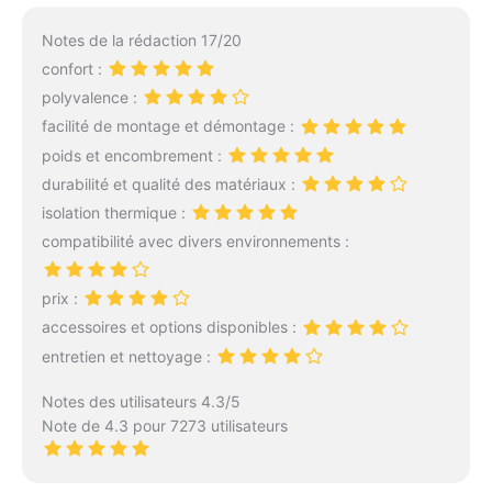
SARCOPHAGE POUR
Capuche, Cordon
UNE CHALEUR CIBLÉE:
de Serrage et Collier
Notes de la rédaction 17/20
La conception
confort :
sarcophage du sac de
polyvalence :
couchage, qui épouse la
silhouette et se rétrécit
facilité de montage et démontage :
au niveau des jambes,
poids et encombrement :
est plus efficace pour
durabilité et qualité des matériaux :
vous garder au chaud par
isolation thermique :
temps froid que les sacs
de couchage
compatibilité avec divers environnements :
rectangulaires classiques.
UTILISATION POUR
prix :
TOUTES LES SAISONS:
accessoires et options disponibles :
Sac de couchage grand
froid pour température
entretien et nettoyage :
extrême jusqu'à -10°C et
de confort de 0°C à
Notes des utilisateurs 4.3/5
+10°C. Dimensions du
Note de 4.3 pour 7273 utilisateurs
sac de couchage adulte :
220 x 80 x 55cm.
CONFORTABLE,