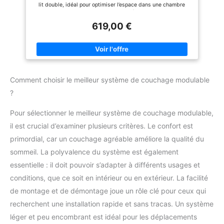
les véhicules suivants (sans
lit double, idéal pour optimiser l’espace dans une chambre
la couche intérieure est
garantie, car il faut mesurer au
d’ami, un studio ou un logement étudiant Confort
préalable) : VW T3, VW T4, VW
en tissu pongé 190t, la
médium/ferme et durable : Matelas de 14 cm d'épaisseur en
T5, Mercedes Vito, Mercedes
619,00 €
mousse haute résilience 38 kg/m³ offrant un excellent soutien
couche extérieure est en
Viano, Mercedes Classe V,
du corps et une bonne tenue dans le temps, adaptés à un
Renault Trafic, Peugeot Expert,
tissu imperméable 190t
couchage quotidien adulte Système gigogne pratique et rapide
Citroën Jumpy, Fiat Scudo, Ford
: Sommier inférieur coulissant avec roulettes et pieds
et le matériau de
Transit, Opel Vivaro, Opel
escamotables permettant une mise en place simple et rapide
rembourrage est en
Movano.
en quelques secondes Solution idéale pour petits espaces : Lit
coton creux. La
compact qui se range discrètement sous le couchage principal,
Comment choisir le meilleur système de couchage modulable
parfait pour invités, colocation ou location courte durée
température applicable
Structure robuste et stable : Cadres à lattes multiplis avec
?
de l'ensemble du sac de
structure métallique résistante assurant stabilité, maintien du
matelas et durabilité dans le temps
couchage est (supérieure
Pour sélectionner le meilleur système de couchage modulable,
à 7°c), et la température
extrême (-6°c) maintient
il est crucial d’examiner plusieurs critères. Le confort est
non seulement les parties
primordial, car un couchage agréable améliore la qualité du
en contact avec la peau
sommeil. La polyvalence du système est également
douces et lisses, mais
essentielle : il doit pouvoir s’adapter à différents usages et
maintient également un
certain degré de
conditions, que ce soit en intérieur ou en extérieur. La facilité
respirabilité, rendant
de montage et de démontage joue un rôle clé pour ceux qui
dormir plus
recherchent une installation rapide et sans tracas. Un système
confortablement. Service
léger et peu encombrant est idéal pour les déplacements
Client Fiable Et De Haute