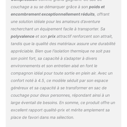
couchage double
couchage a su se démarquer grâce à son
poids et
surdimensionné.par
encombrement exceptionnellement réduits
, offrant
rapport au sac de
une solution idéale pour les amateurs d’aventure
couchage double
traditionnel, les couples
recherchant un équipement facile à transporter. Sa
peuvent également
polyvalence
et son
prix
attractif renforcent son attrait,
profiter de leur espace
tandis que la qualité des matériaux assure une durabilité
personnel. Léger Et
appréciable. Bien que l’isolation thermique ne soit pas
Portable：taille pliable 43
x φ22 cm, le poids n'est
son point fort, sa capacité à s’adapter à divers
que de 1,3 kg. Le sac de
environnements et son entretien aisé en font le
couchage lui-même a
compagnon idéal pour toute sortie en plein air. Avec un
une sangle de
confort noté à 4.5, ce modèle séduit par son espace
compression, qui peut
être davantage
généreux et sa capacité à se transformer en sac de
comprimée lorsque
couchage pour deux personnes, répondant ainsi à un
l'espace de transport est
large éventail de besoins. En somme, ce produit offre un
insuffisant.il convient au
excellent rapport qualité-prix et mérite amplement sa
camping, à l'extérieur, à la
place de favori dans ma sélection.
randonnée, au vélo, au
camping-car.