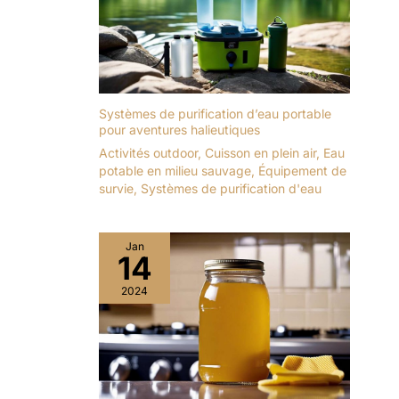
Systèmes de purification d’eau portable
pour aventures halieutiques
Activités outdoor
,
Cuisson en plein air
,
Eau
potable en milieu sauvage
,
Équipement de
survie
,
Systèmes de purification d'eau
Jan
14
2024