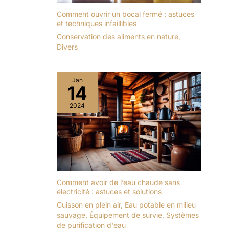
Comment ouvrir un bocal fermé : astuces
et techniques infaillibles
Conservation des aliments en nature
,
Divers
Jan
14
2024
Comment avoir de l’eau chaude sans
électricité : astuces et solutions
Cuisson en plein air
,
Eau potable en milieu
sauvage
,
Équipement de survie
,
Systèmes
de purification d'eau