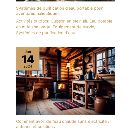
Systèmes de purification d’eau portable pour
aventures halieutiques
Activités outdoor
,
Cuisson en plein air
,
Eau potable
en milieu sauvage
,
Équipement de survie
,
Systèmes de purification d'eau
Jan
14
2024
Comment avoir de l’eau chaude sans électricité :
astuces et solutions