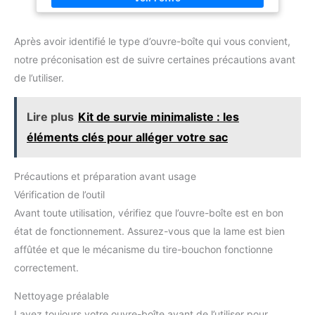
disponibilité pour une utilisation
excellent ajout aux listes de
polyvalent: Ouvre les boîtes rondes, carrées ou ovales
régulière. Cet ouvre-boîte
mariage.
rapidement et sans bruit. *Non adapté aux canettes ou boîtes
dispose d’un câble de 90 cm de
à languette. Cadeau idéal: Indispensable à la maison, en
long. Cet appareil mesure 24,5
Après avoir identifié le type d’ouvre-boîte qui vous convient,
camping ou pour cuisiner sans effort. Parfait pour parents,
x 9,5 x 14 cm et pèse 1 kg. Ce
amis ou passionnés de cuisine pratique.
décapsuleur permet de retirer
notre préconisation est de suivre certaines précautions avant
les bouchons en métal des
de l’utiliser.
bouteilles.
Lire plus
Kit de survie minimaliste : les
éléments clés pour alléger votre sac
Précautions et préparation avant usage
Vérification de l’outil
Avant toute utilisation, vérifiez que l’ouvre-boîte est en bon
état de fonctionnement. Assurez-vous que la lame est bien
affûtée et que le mécanisme du tire-bouchon fonctionne
correctement.
Nettoyage préalable
Lavez toujours votre ouvre-boîte avant de l’utiliser pour