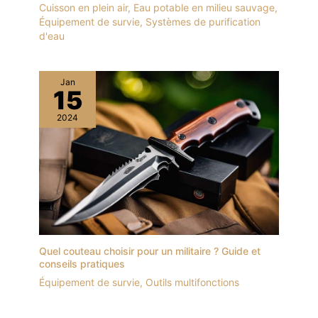
Cuisson en plein air
,
Eau potable en milieu sauvage
,
Équipement de survie
,
Systèmes de purification
d'eau
Jan
15
2024
Quel couteau choisir pour un militaire ? Guide et
conseils pratiques
Équipement de survie
,
Outils multifonctions