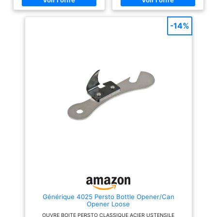
papillon rouge ajoutant une
touche de style à votre cuisine.
Résistant et Durable: Fabriqué
en acier inoxydable,
-14%
garantissant une longue durée
de vie. Entretien Facile: Lavage
à la main et au savon pour une
maintenance simple.
Générique 4025 Persto Bottle Opener/Can
Opener Loose
OUVRE BOITE PERSTO CLASSIQUE ACIER USTENSILE