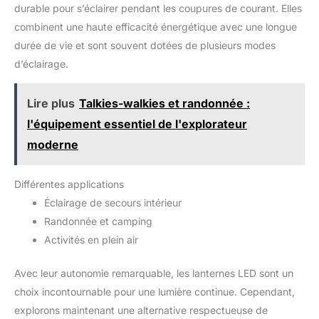
durable pour s’éclairer pendant les coupures de courant. Elles
de sacs de fête pour les enfants, les bâtons lumineux du
Nouvel An, les bâtons lumineux de Noël, les mariages, les
combinent une haute efficacité énergétique avec une longue
concerts et les festivals
durée de vie et sont souvent dotées de plusieurs modes
d’éclairage.
Lire plus
Talkies-walkies et randonnée :
l'équipement essentiel de l'explorateur
moderne
Différentes applications
Éclairage de secours intérieur
Randonnée et camping
Activités en plein air
Avec leur autonomie remarquable, les lanternes LED sont un
choix incontournable pour une lumière continue. Cependant,
explorons maintenant une alternative respectueuse de