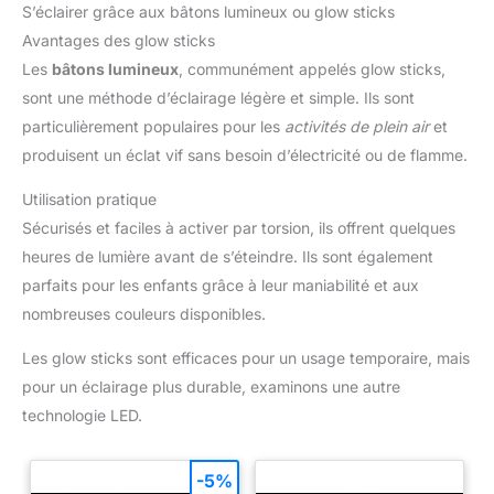
S’éclairer grâce aux bâtons lumineux ou glow sticks
combustible de la lampe à huile : kérosène, huile de
citronnelle, huile de paraffine, ghee, huile végétale et autres
Avantages des glow sticks
combustibles sûrs (pas d'essence, d'alcool). Lors de l'ajout
d'huile de lampe, il est recommandé d'augmenter la capacité à
Les
bâtons lumineux
, communément appelés glow sticks,
70 %, veuillez tremper la mèche avec de l'huile avant de la
mettre Allumage Portable et pratique : la lampe à pétrole
sont une méthode d’éclairage légère et simple. Ils sont
classique a un style de design simple et une apparence
particulièrement populaires pour les
activités de plein air
et
élégante, peut être utilisée aussi bien à l'intérieur qu'à
l'extérieur, compacte et exquise et facile à transporter.
produisent un éclat vif sans besoin d’électricité ou de flamme.
Dimensions du produit : 20 x 12 cm Largement utilisé : ces
lampes à huile en verre sont une combinaison parfaite
d'éclairage et de décoration. Elle est souvent utilisée pour le
Utilisation pratique
salon, la salle à manger, le bar, la ferme, l'éclairage des
Sécurisés et faciles à activer par torsion, ils offrent quelques
bougies. Ne vous inquiétez pas d'une panne de courant
soudaine. Les lanternes de lampe à huile vous donnent toujours
heures de lumière avant de s’éteindre. Ils sont également
une lumière chaude et sont un excellent outil d'éclairage de
secours
parfaits pour les enfants grâce à leur maniabilité et aux
nombreuses couleurs disponibles.
Les glow sticks sont efficaces pour un usage temporaire, mais
pour un éclairage plus durable, examinons une autre
technologie LED.
-5%