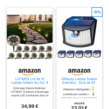
-5%
LOTMOS Lot de 12
Giliwosy Lampe Solaire
Lampe Solaire Au Sol, 8
Exterieur, 【Lot de 6】
LED Lumiere Solaire
Lumière Solaire
Éclairage Solaire Extérieur:
Exterieur Jardin IP68
Extérieure, 3 Modes IP65
Détection intelligente (
LOTMOS 12 pièces d'éclairage
Étanche, Spot Solaire
Étanche - Éclairage
contrôle par lumière +
solaire LED à enfoncer dans le
Extérieur pour Chemins
Extérieur Solaire pour
détection de mouvement) très
sol pour jardin. Chaque lampe
Pelouse Terrasse Allée
Jardin, Garage, Patio,
pratique : 6 lampes solaires
est équipée de huit ampoules
24,23 €
Cour Piscine Passerelle,
Lampe Exterieur Murale
34,99 €
extérieures Ces lampes solaires
LED haute luminosité, offrant un
23,01 €
Blanc Chaud