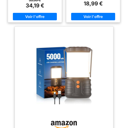
35,99 €
20 heures d'éclairage continu.
18,99 €
portable. Dépliez toutes les
34,19 €
Indépendante du soleil: lumière
lumières latérales et à l'aide
fiable même en hiver, par temps
des crochets en haut, elles
couvert ou en cas de coupure
peuvent être utilisées comme de
de courant. Contenu: 2
petites suspensions qui
lanternes, 1 télécommande IR, 2
peuvent être suspendues au
câble USB-C
4 Modes +
sommet de la tente pour éclairer
Télécommande IR + Dimmable:
une plus grande surface. 🏕
Passez d'un mode à l'autre par
【Lanterne Rechargeable】
télécommande: lumière chaude
Batterie intégrée de 3600 mAh
(3000K), lumière blanche
offrant jusqu’à 10 heures
(6000K), blanc chaud et effet
d’autonomie en mode haute
flamme réaliste. Intensité
luminosité et 50 heures en mode
réglable en continu via bouton
basse luminosité après une
rotatif ou télécommande — de
charge complète. La puissance
l'éclairage d'ambiance vintage
n'est que de 5 W. (Inclut un
à la lampe de lecture. Sans
câble de chargement USB.) 🏕
flamme, sans huile, sans fumée:
【7 Modes d'éclairage】Cette
100% sûr pour les enfants et les
lampe de camping dispose de
7 modes au choix: Lumière
animaux
Effet Flamme
Latérale Forte - Lumière Latérale
Réaliste – Alternative Sûre à la
Faible - Lumière Forte en Bas -
Lampe Tempête: Les LED
Lumière Faible en Bas - Pleine
SMD2835 reproduisent un
Lumière - Stroboscope-SOS.
scintillement de flamme
Changement en un clic pour
authentique rappelant le charme
répondre pleinement à vos
des lanternes tempête
besoins. 🏕【Luminosité
classiques — sans risque
Suffisante】La lampe de
d'incendie, sans suie, sans
camping adopte des perles de
odeur d'huile. La finition bronze