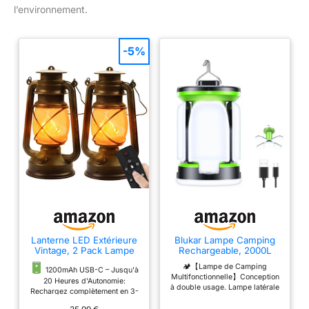
l’environnement.
-5%
Lanterne LED Extérieure
Blukar Lampe Camping
Vintage, 2 Pack Lampe
Rechargeable, 2000L
Tempête USB-C
Lanterne Tente Camping
🏕【Lampe de Camping
Rechargeable
Accessoires
1200mAh USB-C – Jusqu'à
Multifonctionnelle】Conception
20 Heures d'Autonomie:
à double usage. Lampe latérale
Rechargez complètement en 3-
pliante, cette lampe fonctionne
4h via USB-C pour profiter de
comme une lampe de camping