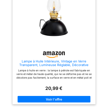
incassable, un éclairage
important et il continue de brûler
même dans des conditions
venteuses Est aussi utilisé dans
l'armée
Lampe à Huile Intérieure, Vintage en Verre
Transparent, Lumineuse Réglable, Décorative
Coupe-Vent pour Salon, Salle à Manger, Utilisation
Lampe à huile en verre : la lampe à pétrole est fabriquée en
d’Urgence
verre et métal de haute qualité, qui ne se déforme pas et ne se
décolore pas facilement, la surface en verre et en métal poli et
lisse est facile à nettoyer, robuste et durable. La lampe à
pétrole rétro adopte un style rétro, nostalgique et classique
20,99 €
Design élégant : la lampe à kérosène incarne un charme
nostalgique qui met en valeur n'importe quelle pièce. Son
aspect antique en fait un ajout attrayant à tout décor, des
cuisines et cafés aux bars et aux intérieurs individuels Facile à
utiliser : le régulateur de flamme peut être démonté et retiré, il
est facile d'ajouter du carburant et de remplacer la mèche,