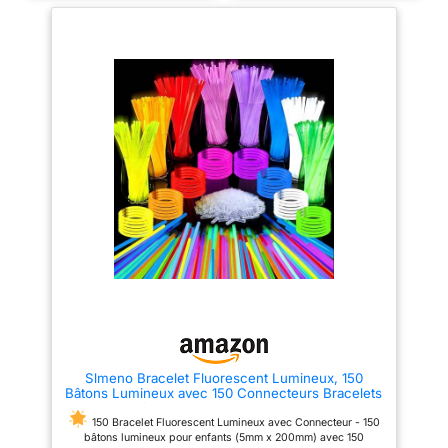
toute la soirée. Facile à utiliser.
Nos bâtons fluorescents sont
soirées et événements.
faciles à utiliser, vous avez
Facile à Utiliser : Pliez,
simplement besoin d'appuyer
secouez, et obtenez
doucement sur le centre du
instantanément une luminosité
bâton lumineux dans un
vibrante. Les connecteurs
mouvement similaire à casser
robustes permettent de réaliser
un crayon en deux. La fiole sera
facilement des accessoires
ensuite brisée, permettant aux
solides et amusants.
produits chimiques de se
Sécurité & Fiabilité : Fabriqués
combiner et de créer l'éclat.
en matériaux non toxiques,
Convient pour une utilisation en
étanches, résistants aux fuites
intérieur ou en extérieur.
et difficilement inflammables,
Décoration parfaite. Ces packs
ils garantissent une utilisation
de bâtons lumineux sont
sûre.
Excellent Rapport
parfaits pour célébrer un jour
Qualité-Prix : Éclairage durable
férié comme Halloween, le
de plus de 6 heures. Une
Nouvel An, Pâques ou le 4
solution économique et idéale
juillet, ou votre fête
comme cadeau ou souvenir
d'anniversaire privée, fête à la
pour anniversaires, mariages,
piscine ou mariage. Sans
fêtes ou célébrations spéciales
danger pour les enfants. Nos
!
bâtons néon sont conçus avec
des matériaux solides, non
toxiques et non fuyants pour
Slmeno Bracelet Fluorescent Lumineux, 150
garantir que vos enfants sont en
Bâtons Lumineux avec 150 Connecteurs Bracelets
sécurité lorsqu'ils jouent avec
Colliers Enfant Adultes, Bracelet Lumineux Fluo
eux. SOIN EXCEPTIONNEL :
Soiree Décoration Anniversaire Mariage et Nouvel
150 Bracelet Fluorescent Lumineux avec Connecteur - 150
Nous accordons une grande
An
bâtons lumineux pour enfants (5mm x 200mm) avec 150
importance aux petites choses.