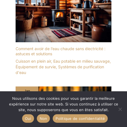
Comment avoir de l’eau chaude sans électricité :
astuces et solutions
Cuisson en plein air
,
Eau potable en milieu sauvage
,
Équipement de survie
,
Systèmes de purification
d'eau
Jan
14
Nous utilisons des cookies pour vous garantir la meilleure
expérience sur notre site web. Si vous continuez à utiliser ce
2024
site, nous supposerons que vous en êtes satisfait.
Oui
Non
Politique de confidentialité