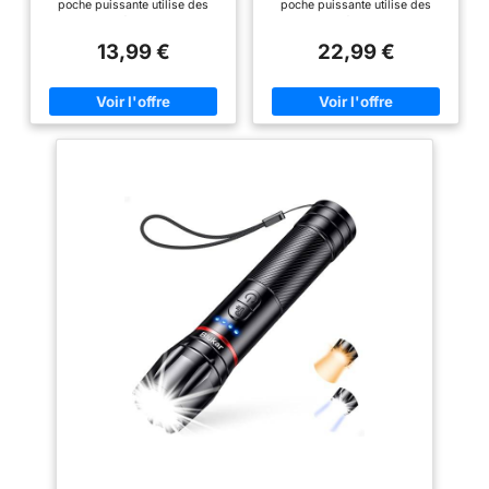
poche puissante utilise des
poche puissante utilise des
puces avancées et des perles
puces avancées et des perles
de lampe LED de haute qualit,
de lampe LED de haute qualit,
13,99 €
22,99 €
produisant un faisceau uniforme
produisant un faisceau uniforme
à haute luminosité, qui convient
à haute luminosité, qui convient
à une plage d'éclairage plus
à une plage d'éclairage plus
large et à un éclairage longue
large et à un éclairage longue
distance. Il peut facilement
distance. Il peut facilement
éclairer une pièce entière ou
éclairer une pièce entière ou
une route pour vos besoins
une route pour vos besoins
quotidiens. 【5 Modes
quotidiens. 【5 Modes
d'éclairage & Zoomable】5
d'éclairage & Zoomable】5
Modes de contrôle à un bouton:
Modes de contrôle à un bouton:
Haut-Moyen-Bas-Stroboscope-
Haut-Moyen-Bas-Stroboscope-
SOS. Appuyez et maintenez
SOS. Appuyez et maintenez
pendant 3 secondes dans
pendant 3 secondes dans
n'importe quel mode pour
n'importe quel mode pour
éteindre les lumières, pas
éteindre les lumières, pas
besoin de faire défiler les
besoin de faire défiler les
modes. La conception zoomable
modes. La conception zoomable
vous permet d'ajuster la
vous permet d'ajuster la
distance focale pour élargir ou
distance focale pour élargir ou
réduire le faisceau selon vos
réduire le faisceau selon vos
besoins. 【USB C
besoins. 【USB C
Rechargeable & L'indicateur de
Rechargeable & L'indicateur de
Batterie】La batterie intégrée de
Batterie】La batterie intégrée de
1800 mAh offre jusqu'à 17
1800 mAh offre jusqu'à 17
heures de temps de travail. Il
heures de temps de travail. Il
peut être chargé à partir de
peut être chargé à partir de
batteries externes, de
batteries externes, de