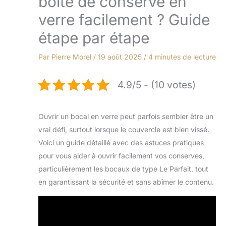
boîte de conserve en
verre facilement ? Guide
étape par étape
Par
Pierre Morel
/
19 août 2025
/
4 minutes de lecture
4.9/5 - (10 votes)
Ouvrir un bocal en verre peut parfois sembler être un
vrai défi, surtout lorsque le couvercle est bien vissé.
Voici un guide détaillé avec des astuces pratiques
pour vous aider à ouvrir facilement vos conserves,
particulièrement les bocaux de type Le Parfait, tout
en garantissant la sécurité et sans abîmer le contenu.