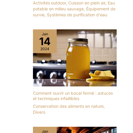
Activités outdoor
,
Cuisson en plein air
,
Eau
potable en milieu sauvage
,
Équipement de
survie
,
Systèmes de purification d'eau
Jan
14
2024
Comment ouvrir un bocal fermé : astuces
et techniques infaillibles
Conservation des aliments en nature
,
Divers
Jan