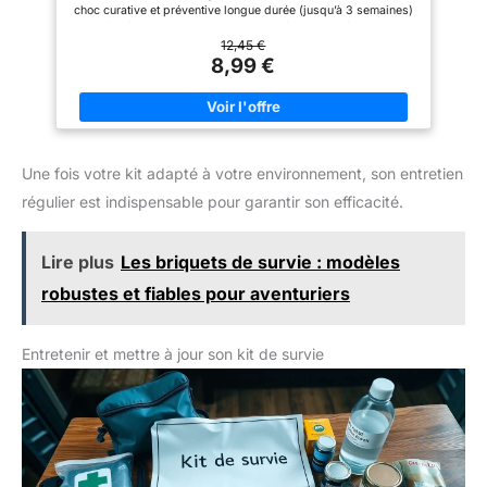
choc curative et préventive longue durée (jusqu’à 3 semaines)
grâce à sa formule micro-encapsulée, Odeur résiduelle
possible sur la surface traitée Utilisable sur la plupart des
12,45 €
surfaces : Bois, Stratifié, PVC, Textiles, Toile, Tissus
8,99 €
d’ameublement, Matériaux décoratifs brillants ou satinés, Sauf
sur plexiglas Utilisation rapide et simple :Agiter avant emploi,
Pulvériser sur lieux de passage d’insectes (10 pulvérisations
par mètre linéaire), placards, poubelles, Laisser sécher et
aérer Contenu: 1 x Pulvérisateur Spécial Araignées, 750 ml,
BARRIERE A INSECTES, Dimensions (L x P x H): 7, 2 x 7, 2 x 26
Une fois votre kit adapté à votre environnement, son entretien
cm
régulier est indispensable pour garantir son efficacité.
Lire plus
Les briquets de survie : modèles
robustes et fiables pour aventuriers
Entretenir et mettre à jour son kit de survie