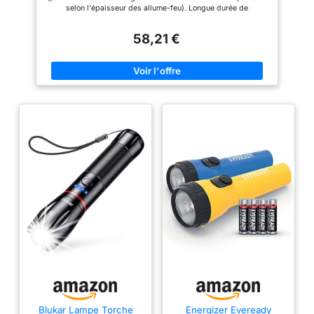
bois de chauffage et du bois
selon l'épaisseur des allume-feu). Longue durée de
d'allumage certifiés Ready to
combustion (8 à 10 minutes) Fabriqué uniquement à partir de
Burn, conformément à la
matériaux naturels. Sûr et facile à utiliser. Ils mettent
réglementation sur la qualité de
58,21 €
rapidement le feu au bois, au charbon, aux granulés et plus
l'air 2020
encore. Les produits internationaux ont des conditions
distinctes, sont vendus depuis l'étranger et peuvent différer
des produits locaux, notamment en ce qui concerne
l'ajustement, la classification par âge et la langue du produit,
l'étiquetage ou les instructions.
Blukar Lampe Torche
Energizer Eveready