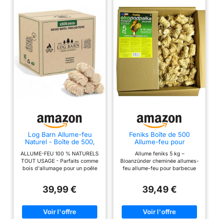
Log Barn Allume-feu
Feniks Boîte de 500
Naturel - Boîte de 500,
Allume-feu pour
Allume-feu pour
cheminée, poêles,
ALLUME-FEU 100 % NATURELS
Allume feniks 5 kg –
Barbecue, Poêles à Bois,
barbecues et Feux de
TOUT USAGE - Parfaits comme
Bioanzünder cheminée allumes-
Fours à Pizza, Foyers
Camp
bois d'allumage pour un poêle
feu allume-feu pour barbecue
Ouverts, Cheminées -
ou un foyer, ces allume-feu en
(emballé Poids du produit)
Bois de Chauffage
laine de bois sont en copeaux
100% naturel Allume la taille :
Écologique de Log Barn
39,99 €
39,49 €
de bois non traités et trempés
diamètre 8–10 mm Kindle
dans de la cire pour un
humide en bois, charbon,
allumage rapide sans produits
pastilles et même de coke.
chimiques liquides CUISSON