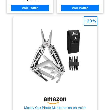
interchangeables. Que vous
brise-glace, une lime en métal,
fassiez de la randonnée, du
un cure-ongles, une aiguille, un
camping ou du bricolage, l’outil
tire-bouchon et un porte-clés
pliant WEARXI est un
Outils en acier inoxydable
compagnon polyvalent idéal
durables et robustes : Fabriqué
pour de nombreuses situations
en acier inoxydable fiable et
-20%
du quotidien. C’est aussi un
longue durée avec finition noire
excellent cadeau fête des pères
oxydée durable et manche en
original ou cadeau pour papa [
aluminium Idéal pour une
Haute Qualité Cadeau Hommes
utilisation dans de multiples
] – L’outil multifonction WEARXI
endroits : Idéal pour la
est fabriqué en acier
randonnée, les voyages en sac
inoxydable de haute qualité,
à dos, le camping, la pêche et
solide, durable et résistant à la
autres activités d’extérieur, ainsi
corrosion. Livré dans un bel
que pour la survie, les urgences
emballage cadeau, il constitue
ou pour une utilisation
le choix parfait pour papa, père
polyvalente Facile à emporter :
et amis à l’occasion d’un
Dimensions : 8.9 x 3.05 x 1.8
anniversaire, de la Saint-
cm. Livré dans un étui en nylon
Valentin, de la fête des pères ou
doté d’une boucle de ceinture
de Noël [ Portable et Pliable ] —
pour un transport mains libres
Grâce à son design pliable et à
l’étui en nylon fourni, ce couteau
pliant économise beaucoup
d’espace et peut être facilement
transporté partout. Ce petit
couteau pliant mesure 19 cm de
longueur totale (7,7 pouces), 10
cm une fois plié (4,3 pouces),
Mossy Oak Pince Multifonction en Acier
avec une lame de 7,5 cm (2,95