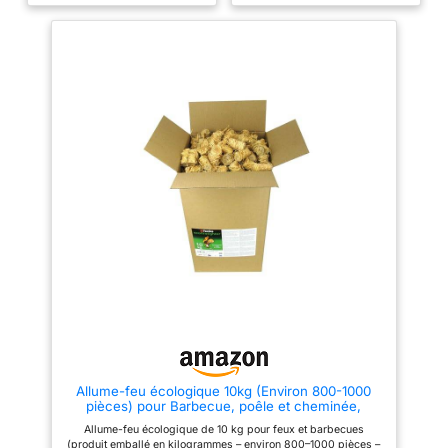
EN EXTÉRIEUR AUSSI -
Alternative écologique au gel
pour allume-feu de barbecue,
ces allume-feu inodores et non
toxiques s’utilisent toute l'année
pour allumer bois, briquettes,
charbon de bois dans le four à
pizza, foyer, feu de camp ou
grill 10 MINUTES DE
COMBUSTION - Ces allume-
feux pour cheminée allument un
feu avec ou sans bois
d'allumage et brûlent jusqu'à 10
minutes, enflammant amadou,
charbon ou bois de chauffage
proprement et rapidement –
utilisables à l'intérieur ou à
l'extérieur PROPRE ET FACILE À
UTILISER - Placez un allume-
feu sur le bois d'allumage et
allumez-le. Ajoutez du bois
pour alimenter le feu (évitez de
tenir l'allume-feu). Utilisez-en
2/3 pour les bûches séchées au
four ou bûches de chauffage
sans bois d'allumage
Allume-feu écologique 10kg (Environ 800-1000
VÉRITABLE COMBUSTILE DE
pièces) pour Barbecue, poêle et cheminée,
QUALITÉ LOG BARN - Créé en
Allumage - Nouveau
2009, nos produits naturels
Allume-feu écologique de 10 kg pour feux et barbecues
d'origine fiable comprennent du
(produit emballé en kilogrammes – environ 800–1000 pièces –