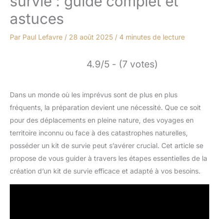
survie : guide complet et
astuces
Par
Paul Lefavre
/
28 août 2025
/
4 minutes de lecture
4.9/5 - (7 votes)
Dans un monde où les imprévus sont de plus en plus
fréquents, la préparation devient une nécessité. Que ce soit
pour des déplacements en pleine nature, des voyages en
territoire inconnu ou face à des catastrophes naturelles,
posséder un kit de survie peut s’avérer crucial. Cet article se
propose de vous guider à travers les étapes essentielles de la
création d’un kit de survie efficace et adapté à vos besoins.