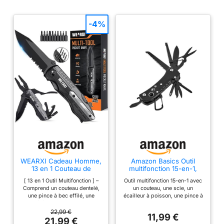
-4%
WEARXI Cadeau Homme,
Amazon Basics Outil
13 en 1 Couteau de
multifonction 15-en-1,
Survie Pliant
couteau de poche avec
[ 13 en 1 Outil Multifonction ] –
Outil multifonction 15-en-1 avec
Multifonction
étui, Noir
Comprend un couteau dentelé,
un couteau, une scie, un
une pince à bec effilé, une
écailleur à poisson, une pince à
pince à fil, une pince ordinaire,
hameçon, des ciseaux, un
un décapsuleur, un ouvre-boîte,
décapsuleur, un tournevis plat,
22,99 €
11,99 €
un tournevis plat et 10 embouts
un tournevis cruciforme, un
21,99 €