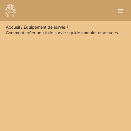
Aller
R
au
e
contenu
c
Accueil
Équipement de survie
h
Comment créer un kit de survie : guide complet et astuces
e
r
c
h
e
r