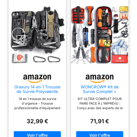
Graxury 14 en 1 Trousse
WONCROW® Kit de
de Survie Polyvalente
Survie Complet +
Trousse de Premiers
Trousse de Secours Sac
14 en 1 trousse de survie
KIT ULTRA-COMPLET POUR
Soins pour Les Sports de
de Survie Urgence
d'urgence - Trousse
FAIRE FACE À L’IMPRÉVU :
Plein Air, Le Camping,
professionnelle d'équipement
Conçu avec des experts de la
l'alpinisme, Les Pierres
de survie, y compris lampe de
survie, ce kit de survie complet
Ignifuges (Couteau et
poche, soufflante télescopique,
réunit les accessoires
Pince)
32,99 €
71,91 €
sifflet, grattoir à incendie, scie à
essentiels pour répondre aux
fil, bracelet de corde de
besoins prioritaires en situation
sécurité, papier
d’urgence : filtrer de l’eau, faire
multifonctionnel, couteau, pince
du feu, se nourrir, s’abriter et