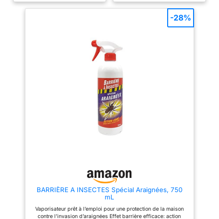
barrière efficace: action choc
barrière efficace: action choc
curative et préventive longue
curative et préventive longue
-28%
durée (jusqu’à 3 mois) grâce à
durée (jusqu’à 3 semaines)
sa formule micro-encapsulée,
grâce à sa formule micro-
Odeur résiduelle possible sur la
encapsulée, Odeur résiduelle
surface traitée Utilisable sur la
possible sur la surface traitée
plupart des surfaces : bois,
Utilisable sur la plupart des
stratifié, PVC, textiles, toile,
surfaces : bois, stratifié, PVC,
tissus d’ameublement,
textiles, toile, tissus
matériaux décoratifs brillants ou
d’ameublement, matériaux
satinés, sauf sur plexiglas
décoratifs brillants ou satinés,
Composition : 0,05 % Lambda-
sauf sur plexiglas Utilisation
Cyhalothrine Micro-encapsulée
simple: agiter avant emploi,
+ 0,01% d-Tétramethrine Ne pas
Pulvériser sur lieux de passage
pulvériser sur une surface
d’insectes, (10 pulvérisations
susceptible d’être en contact
par mètre linéaire), placards,
avec des aliments et boissons y
poubelles…, Laisser sécher et
compris ceux pour animaux
aérer Contenu: 1 x Pulvérisateur
Rampants, Volants et Acariens, 1
xL, BARRIERE A INSECTES,
Dimensions (L x P x H): 8, 5 x
26 x 8, 5 cm, BARBIOSEC1000
BARRIÈRE A INSECTES Spécial Araignées, 750
mL
Vaporisateur prêt à l’emploi pour une protection de la maison
contre l’invasion d’araignées Effet barrière efficace: action