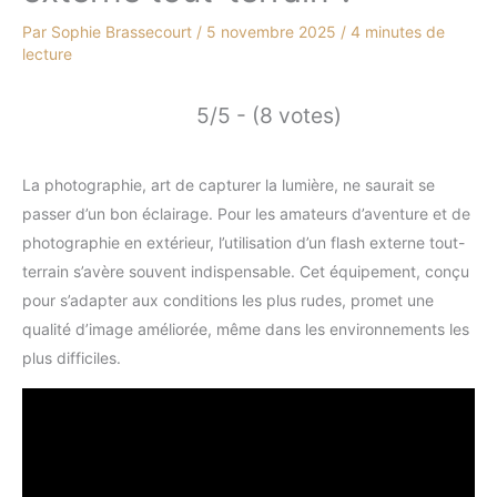
Par
Sophie Brassecourt
/
5 novembre 2025
/
4 minutes de
lecture
5/5 - (8 votes)
La photographie, art de capturer la lumière, ne saurait se
passer d’un bon éclairage. Pour les amateurs d’aventure et de
photographie en extérieur, l’utilisation d’un flash externe tout-
terrain s’avère souvent indispensable. Cet équipement, conçu
pour s’adapter aux conditions les plus rudes, promet une
qualité d’image améliorée, même dans les environnements les
plus difficiles.