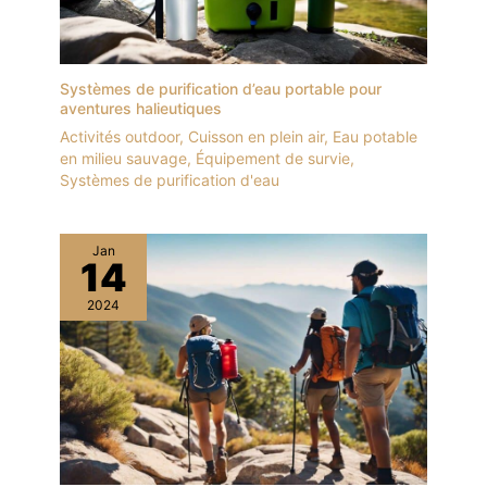
Systèmes de purification d’eau portable pour
aventures halieutiques
Activités outdoor
,
Cuisson en plein air
,
Eau potable
en milieu sauvage
,
Équipement de survie
,
Systèmes de purification d'eau
Jan
14
2024