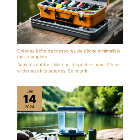
Créer sa boîte d’accessoires de pêche minimaliste
mais complète
Activités outdoor
,
Matériel de pêche survie
,
Pêche
wilderness kits adaptés
,
Se nourrir
Jan
14
2024