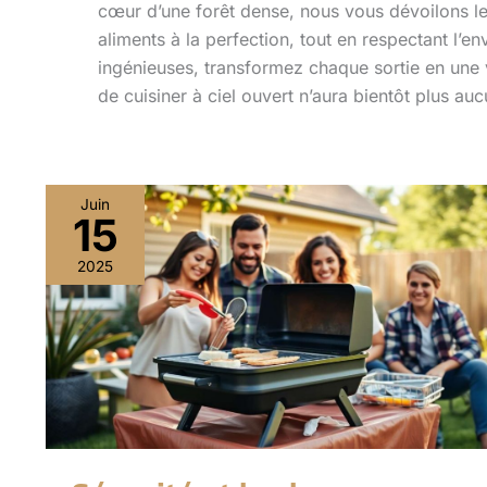
cœur d’une forêt dense, nous vous dévoilons les
aliments à la perfection, tout en respectant l’
ingénieuses, transformez chaque sortie en une vé
de cuisiner à ciel ouvert n’aura bientôt plus au
Juin
15
Sécurité
et
2025
barbecues
portatifs
:
conseils
pratiques
pour
éviter
les
accidents