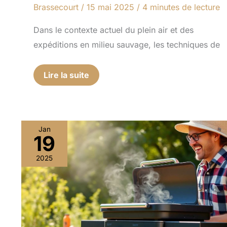
Brassecourt
/
15 mai 2025
/
4 minutes de lecture
Dans le contexte actuel du plein air et des
expéditions en milieu sauvage, les techniques de
Lire la suite
Jan
19
Barbecue
nomade
2025
:
top
modèles
pour
grillades
en
plein