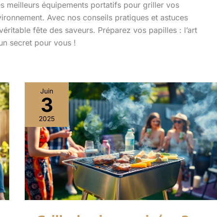
 meilleurs équipements portatifs pour griller vos
environnement. Avec nos conseils pratiques et astuces
ritable fête des saveurs. Préparez vos papilles : l’art
cun secret pour vous !
Juin
3
Grillades
improvisées
2025
?
Choix
d’un
barbecue
instantané
fiable
et
rapide