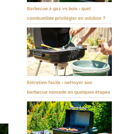
Barbecue à gaz vs bois : quel
combustible privilégier en outdoor ?
Entretien facile : nettoyer son
barbecue nomade en quelques étapes