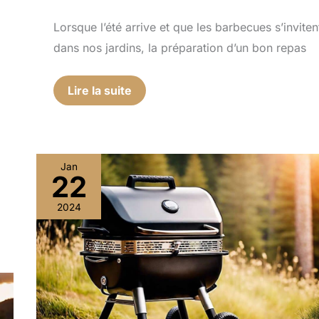
Lorsque l’été arrive et que les barbecues s’inviten
dans nos jardins, la préparation d’un bon repas
Lire la suite
Jan
22
Top
10
2024
des
meilleurs
grills
nomades
pour
vos
aventures