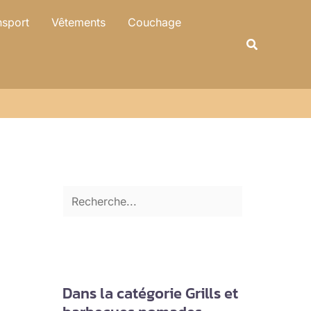
R
nsport
Vêtements
Couchage
e
Recherche
c
h
e
r
c
h
e
r
Dans la catégorie Grills et