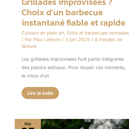
Grillades improvisées ?
Choix d’un barbecue
instantané fiable et rapide
Cuisson en plein air
,
Grills et barbecues nomades
/ Par
Paul Lefavre
/
3 juin 2025
/
4 minutes de
lecture
Les grillades improvisées font partie intégrante
des plaisirs estivaux. Pour réussir ces moments,
le choix d’un
Lire la suite
Mai
Comment