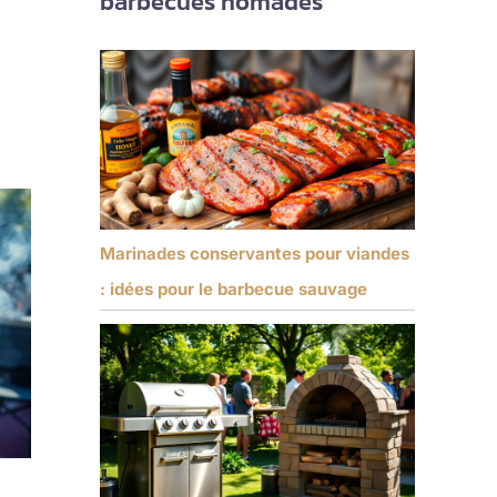
barbecues nomades
Marinades conservantes pour viandes
: idées pour le barbecue sauvage