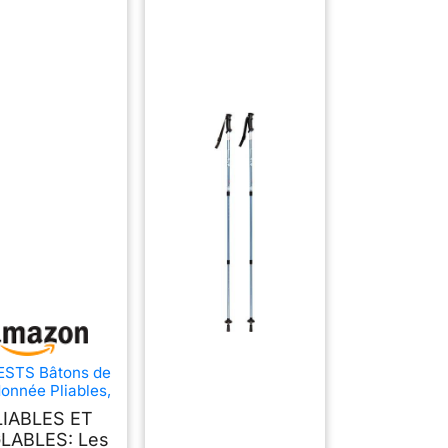
STS Bâtons de
onnée Pliables,
inium, 110-130
LIABLES ET
cm
LABLES: Les