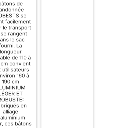
bâtons de
randonnée
OBESTS se
nt facilement
 le transport
 se rangent
ans le sac
fourni. La
longueur
able de 110 à
 cm convient
 utilisateurs
nviron 160 à
190 cm
LUMINIUM
LÉGER ET
ROBUSTE:
briqués en
alliage
’aluminium
r, ces bâtons