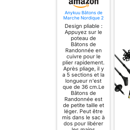
Anykuu Bâtons de
Marche Nordique 2
PCS, avec 14
Design pliable :
Accessoires
Appuyez sur le
d'escalade, Bâtons
poteau de
de Randonnée
Telescopiques
Bâtons de
Antichoc
Randonnée en
Antidérapant Poles
cuivre pour le
Trekking 7075
plier rapidement.
Aluminium
Après pliage, il y
Aérospatial
a 5 sections et la
(Réglables 110-130
cm)
longueur n'est
que de 36 cm.Le
Bâtons de
Randonnée est
de petite taille et
léger. Peut être
mis dans le sac à
dos pour libérer
les mains