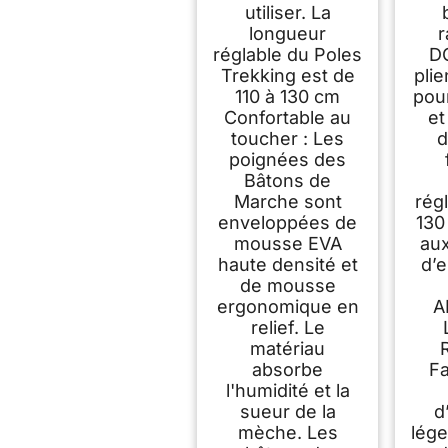
utiliser. La
longueur
réglable du Poles
D
Trekking est de
plie
110 à 130 cm
pour
Confortable au
et
toucher : Les
d
poignées des
Bâtons de
Marche sont
régl
enveloppées de
130
mousse EVA
aux
haute densité et
d’e
de mousse
ergonomique en
A
relief. Le
matériau
absorbe
Fa
l'humidité et la
sueur de la
d
mèche. Les
lége