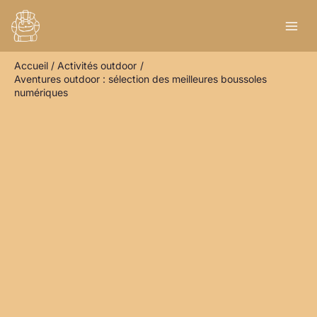
Aller
R
au
e
contenu
c
Accueil
Activités outdoor
h
Aventures outdoor : sélection des meilleures boussoles
e
numériques
r
c
h
e
r