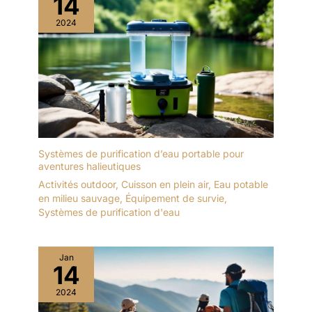
14
2024
Systèmes de purification d’eau portable pour
aventures halieutiques
Activités outdoor
,
Cuisson en plein air
,
Eau potable
en milieu sauvage
,
Équipement de survie
,
Systèmes de purification d'eau
Jan
14
2024