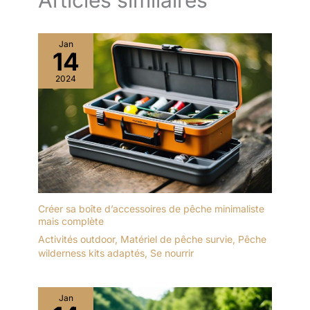
Articles similaires
Jan
14
2024
Créer sa boîte d’accessoires de pêche minimaliste
mais complète
Activités outdoor
,
Matériel de pêche survie
,
Pêche
wilderness kits adaptés
,
Se nourrir
Jan