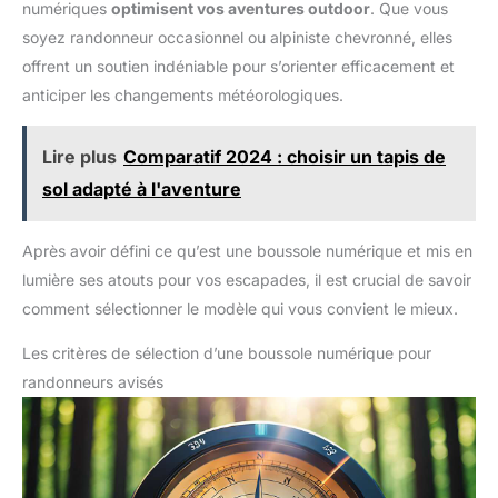
numériques
optimisent vos aventures outdoor
. Que vous
de plein air. 【】 Si vous n'êtes pas satisfait de notre produit
que vous avez reçu, vous pouvez nous envoyer des e-mails à
soyez randonneur occasionnel ou alpiniste chevronné, elles
tout moment. Nous vous répondrons instantanément et vous
aiderons à résoudre votre problème.
offrent un soutien indéniable pour s’orienter efficacement et
anticiper les changements météorologiques.
Lire plus
Comparatif 2024 : choisir un tapis de
sol adapté à l'aventure
Après avoir défini ce qu’est une boussole numérique et mis en
lumière ses atouts pour vos escapades, il est crucial de savoir
comment sélectionner le modèle qui vous convient le mieux.
Les critères de sélection d’une boussole numérique pour
randonneurs avisés