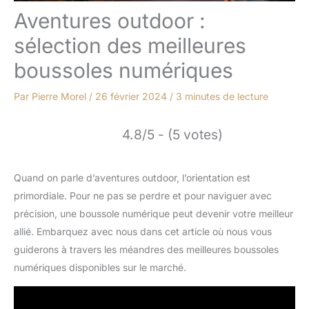
Aventures outdoor :
sélection des meilleures
boussoles numériques
Par
Pierre Morel
/
26 février 2024
/
3 minutes de lecture
4.8/5 - (5 votes)
Quand on parle d’aventures outdoor, l’orientation est
primordiale. Pour ne pas se perdre et pour naviguer avec
précision, une boussole numérique peut devenir votre meilleur
allié. Embarquez avec nous dans cet article où nous vous
guiderons à travers les méandres des meilleures boussoles
numériques disponibles sur le marché.