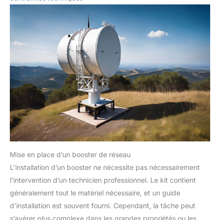
signal ne peut pas améliorer
pas s'il n'y a pas de signal externe. 【LCD Visualisation
votre signal. Étant donné que
Design】L'amplificateur 5G 4G GSM est équipé d'un écran
l'amplificateur ne peut améliorer
LCD haute définition, qui vous permet de visualiser l'état de
que le signal d'origine, il ne
fonctionnement de l'appareil. Le gain peut être ajusté
peut pas générer de signal
automatiquement et manuellement pour maintenir l'appareil
dans les meilleures conditions de fonctionnement. 【Achat
Sans Souci】30 jours de garantie de remboursement, si le
produit ne fonctionne pas, il est entièrement remboursé.
Jusqu'à 3 ans de service après-vente du fabricant. Si vous
rencontrez des problèmes pendant l'utilisation, veuillez nous
contacter pour une solution satisfaisante.
Mise en place d’un booster de réseau
L’installation d’un booster ne nécessite pas nécessairement
l’intervention d’un technicien professionnel. Le kit contient
généralement tout le matériel nécessaire, et un guide
d’installation est souvent fourni. Cependant, la tâche peut
s’avérer plus complexe dans les grandes propriétés ou les