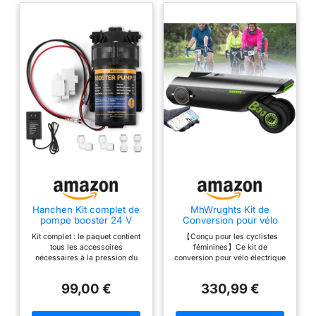
Hanchen Kit complet de
MhWrughts Kit de
pompe booster 24 V
Conversion pour vélo
pour système de
électrique Bicycle
Kit complet : le paquet contient
【Conçu pour les cyclistes
purification de l'eau à
Booster, léger et Portable
tous les accessoires
féminines】Ce kit de
osmose inverse Home
(2 kg), avec Une
nécessaires à la pression du
conversion pour vélo électrique
RO, design à raccord
autonomie de 50 km,
système de purification d'eau à
et son assistance au pédalage
rapide, interrupteur haute
idéal pour Les trajets
osmose inverse, y compris la
offrent une assistance fluide au
pression (haute pression)
urbains et Les Courses
99,00 €
330,99 €
pompe RO-booster,
pédalage, réduisant ainsi
des Femmes
l'interrupteur haute pression, le
l'effort lors des trajets domicile-
commutateur basse pression, le
travail, des courses et des