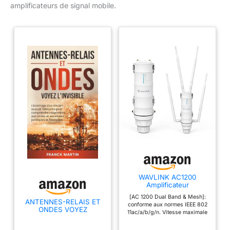
amplificateurs de signal mobile.
WAVLINK AC1200
Amplificateur
WiFi/Repeteur WiFi
[AC 1200 Dual Band & Mesh]:
Puissant Exterieur en
ANTENNES-RELAIS ET
conforme aux normes IEEE 802
Charge Poe/Dual-Band
ONDES VOYEZ
11ac/a/b/g/n. Vitesse maximale
2.4+5G/4 Antenne WiFi
L'INVISIBLE: L'éclairage
double bande jusqu'à 5 GHz
Longue Portée(2 Gigabit
d'un ancien avocat
867 Mbit/s et 2,4 GHz 300