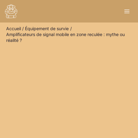
Aller
R
au
e
contenu
c
Accueil
Équipement de survie
h
Amplificateurs de signal mobile en zone reculée : mythe ou
e
réalité ?
r
c
h
e
r