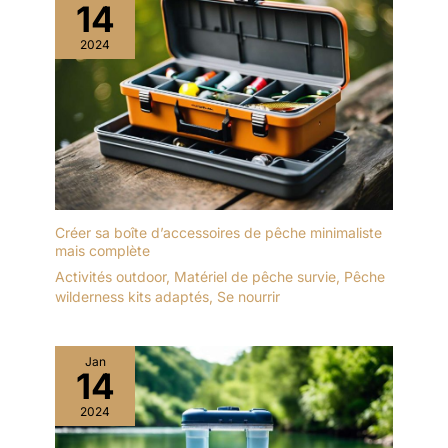
14
2024
Créer sa boîte d’accessoires de pêche minimaliste
mais complète
Activités outdoor
,
Matériel de pêche survie
,
Pêche
wilderness kits adaptés
,
Se nourrir
Jan
14
2024