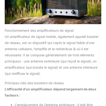
performance et conception
améliorée du récepteur pour
une pénétration plus forte et une
plus grande portée que le point
d'accès général.
[Remplacement gratuit] Si vos
extendeurs Wi-Fi causent des
dysfonctionnements, il n'y a pas
Fonctionnement des amplificateurs de signal
de raison de s'inquiéter. Nous
offrons un remplacement gratuit
Un amplificateur de signal mobile, également appelé booster
dans un an. Si vous avez des
de réseau, est un dispositif qui capte le signal faible d’une
questions sur ce booster Wi-Fi,
veuillez nous contacter. Nous y
antenne cellulaire, l’amplifie et le redistribue là où il est
répondrons la première fois.
Pour les mises à jour de
nécessaire. Il se compose généralement de trois éléments
produits, vous pouvez visiter le
site officiel de WAVLINK ou
principaux : une antenne extérieure (qui reçoit le signal), un
nous contacter pour obtenir le
amplificateur (qui booste le signal) et une antenne intérieure
dernier firmware.
(qui rediffuse le signal).
Principes-clés des boosters de réseau
L’efficacité d’un amplificateur dépend largement de deux
facteurs :
L’emplacement de l’antenne extérieure : il doit être