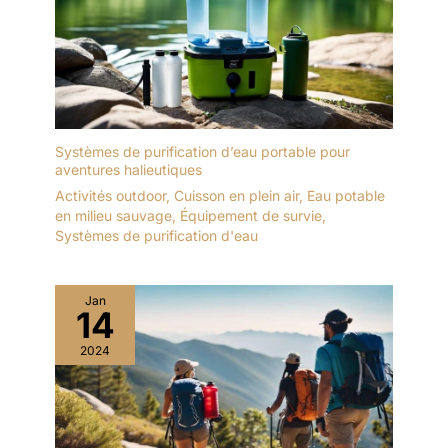
Systèmes de purification d’eau portable pour
aventures halieutiques
Activités outdoor
,
Cuisson en plein air
,
Eau potable
en milieu sauvage
,
Équipement de survie
,
Systèmes de purification d'eau
Jan
14
2024