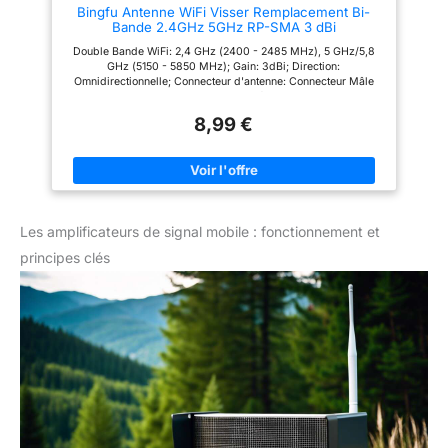
Bingfu Antenne WiFi Visser Remplacement Bi-
renforcement de la version
Bande 2.4GHz 5GHz RP-SMA 3 dBi
étanche] : boîtier résistant aux
intempéries et à la chaleur
Double Bande WiFi: 2,4 GHz (2400 - 2485 MHz), 5 GHz/5,8
certifié IP65, qui assure un
GHz (5150 - 5850 MHz); Gain: 3dBi; Direction:
fonctionnement continu dans
Omnidirectionnelle; Connecteur d'antenne: Connecteur Mâle
des environnements extérieurs
RP-SMA Compatible avec: Routeur Réseau Sans Fil, Modem
difficiles ou dans des climats
Hotspot AP WiFi , Adaptateur USB WiFi, Adaptateur WiFi Carte
avec un froid extrême, une
8,99 €
de Réseau PCI Express PCIE Mini Sans Fil pour Bureau PC
chaleur ou une humidité
Compatible avec: Caméra de Sécurité IP WiFi; Enregistreur
continue, et peut résister à une
DVR Vidéosurveillance Sans Fil; Caméra de Sauvegarde,
large plage d'humidité et de
Caméra de Recul pour Remorque Camion RV Van; Modem
température (-10°C~70°C);
Passerelle IoT Routeur Industriel, Terminal M2M, Surveillance
15KV ESD, 4KV protection contre
et Contrôle à Distance, Vidéo Sans Fil Compatible avec:
la foudre. Les pièces clés ont
Moniteur Caméra FPV 5 GHz 5,8 GHz, Contrôleur
été recouvertes d'un adhésif
Les amplificateurs de signal mobile : fonctionnement et
Quadricoptère Course Drones FPV; Récepteur Audio Vidéo AV
imperméable pour éviter
Sans Fil 5 GHz 5,8 GHz Liste de Colisage: 2 x Antennes WiFi
strictement un phénomène de
principes clés
fuite. [4 antennes
omnidirectionnelles amovibles
7dBi & fonction exceptionnelle] :
le gain d'antenne plus élevé
renforce considérablement le
signal Wi-Fi et étend la
couverture extérieure, la
technologie de stabilité évite
automatiquement les conflits de
canaux avec sa fonction de
sélection de canal et couvre les
zones mortes difficiles d'accès.
Amplificateur haute