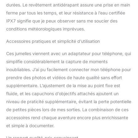
durées. Le revêtement antidérapant assure une prise en main
rapide et facile dans
ferme par tous les temps, et leur résistance à l’eau certifiée
toutes les situations
rencontrées dans
IPX7 signifie que je peux observer sans me soucier des
l'observation des
conditions météorologiques imprévues.
oiseaux. Adaptateur de
téléphone amélioré 2023
Accessoires pratiques et simplicité d’utilisation
: nos jumelles IBQ sont
dotées du dernier
Ces jumelles viennent avec un adaptateur pour téléphone, qui
adaptateur de téléphone
simplifie considérablement la capture de moments
et d'une installation
inoubliables. J’ai pu facilement connecter mon téléphone pour
facile, s'adaptent à tous
prendre des photos et vidéos de haute qualité sans effort
les types de
smartphones, et
supplémentaire. L’ajustement de la mise au point fixe est
alignement rapide.
fluide, et les capuchons d’objectifs attachés ajoutent un
Caoutchouc souple
niveau de praticité supplémentaire, évitant la perte potentielle
antidérapant sur la
de petites pièces lors de mes sorties. La combinaison de ces
surface, une structure
plus robuste. Convient à
accessoires rend chaque aventure encore plus enrichissante
tous les types de
et simple à documenter.
smartphones avec ou
sans coque de
Un rapport qualité-prix convaincant