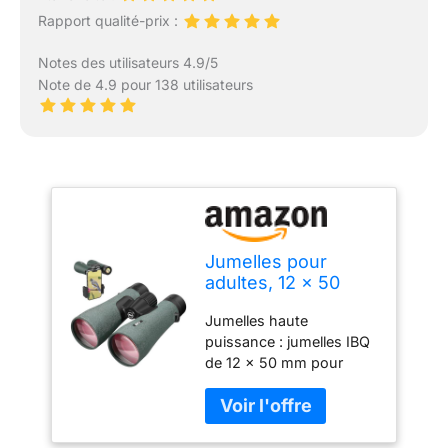
Rapport qualité-prix :
Notes des utilisateurs 4.9/5
Note de 4.9 pour 138 utilisateurs
Jumelles pour
adultes, 12 x 50
haute puissance
Jumelles haute
avec adaptateur de
puissance : jumelles IBQ
téléphone, UHD
de 12 x 50 mm pour
367/914 m, lentille
adultes haute puissance
FMC à prisme
avec lentilles entièrement
BAK4, étanche IPX7
multicouches et prismes
pour l'observation
à revêtement diélectrique