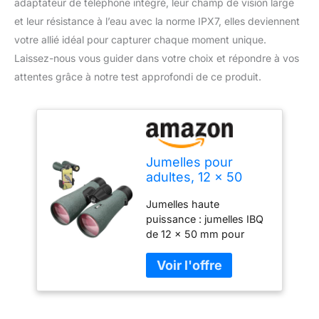
adaptateur de téléphone intégré, leur champ de vision large
et leur résistance à l’eau avec la norme IPX7, elles deviennent
votre allié idéal pour capturer chaque moment unique.
Laissez-nous vous guider dans votre choix et répondre à vos
attentes grâce à notre test approfondi de ce produit.
Jumelles pour
adultes, 12 x 50
haute puissance
Jumelles haute
avec adaptateur de
puissance : jumelles IBQ
téléphone, UHD
de 12 x 50 mm pour
367/914 m, lentille
adultes haute puissance
FMC à prisme
avec lentilles entièrement
BAK4, étanche IPX7
multicouches et prismes
pour l'observation
à revêtement diélectrique
des oiseaux, le
BaK4 de 18 mm, les
sport de plein air,