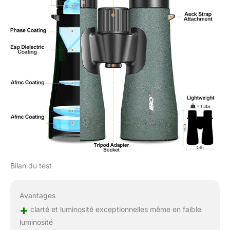
rembourrée et 1 chiffon
de nettoyage. Les
accessoires sont assez
complets pour être
utilisés, les jumelles IBQ
sont parfaites comme
cadeau pour votre famille
et vos amis
Bilan du test
Avantages
+
clarté et luminosité exceptionnelles même en faible
luminosité