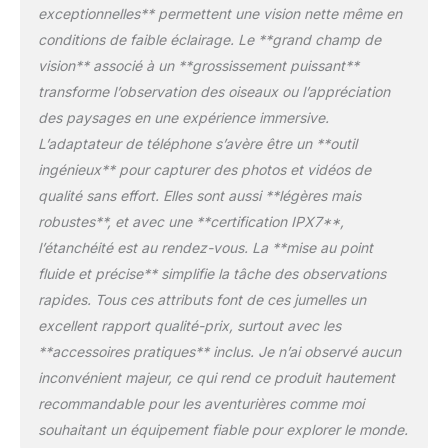
distinguer chaque détail
exceptionnelles** permettent une vision nette même en
pour une identification
conditions de faible éclairage. Le **grand champ de
rapide et facile dans
vision** associé à un **grossissement puissant**
toutes les situations
transforme l’observation des oiseaux ou l’appréciation
rencontrées dans
des paysages en une expérience immersive.
l'observation des
oiseaux. Adaptateur de
L’adaptateur de téléphone s’avère être un **outil
téléphone amélioré 2023
ingénieux** pour capturer des photos et vidéos de
: nos jumelles IBQ sont
qualité sans effort. Elles sont aussi **légères mais
dotées du dernier
robustes**, et avec une **certification IPX7**,
adaptateur de téléphone
et d'une installation
l’étanchéité est au rendez-vous. La **mise au point
facile, s'adaptent à tous
fluide et précise** simplifie la tâche des observations
les types de
rapides. Tous ces attributs font de ces jumelles un
smartphones, et
excellent rapport qualité-prix, surtout avec les
alignement rapide.
Caoutchouc souple
**accessoires pratiques** inclus. Je n’ai observé aucun
antidérapant sur la
inconvénient majeur, ce qui rend ce produit hautement
surface, une structure
recommandable pour les aventurières comme moi
plus robuste. Convient à
souhaitant un équipement fiable pour explorer le monde.
tous les types de