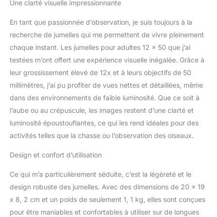
Une clarté visuelle impressionnante
jumelles IBQ offrent une
les voyages,
luminosité, une clarté et
En tant que passionnée d’observation, je suis toujours à la
une netteté
exceptionnelles, même
recherche de jumelles qui me permettent de vivre pleinement
dans les conditions les
chaque instant. Les jumelles pour adultes 12 x 50 que j’ai
plus difficiles et les
testées m’ont offert une expérience visuelle inégalée. Grâce à
environnements les plus
leur grossissement élevé de 12x et à leurs objectifs de 50
difficiles. Jumelles pour
l'observation des
millimètres, j’ai pu profiter de vues nettes et détaillées, même
oiseaux : les jumelles IBQ
dans des environnements de faible luminosité. Que ce soit à
avec revêtement de
l’aube ou au crépuscule, les images restent d’une clarté et
lentille haut de gamme et
luminosité époustouflantes, ce qui les rend idéales pour des
un grand champ de
activités telles que la chasse ou l’observation des oiseaux.
vision (5,8) avec un
grand oculaire de 22
Design et confort d’utilisation
mm, offrent d'excellentes
images à contraste élevé
Ce qui m’a particulièrement séduite, c’est la légèreté et le
avec une excellente
reproduction des
design robuste des jumelles. Avec des dimensions de 20 x 19
couleurs, vous pouvez
x 8, 2 cm et un poids de seulement 1, 1 kg, elles sont conçues
distinguer chaque détail
pour être maniables et confortables à utiliser sur de longues
pour une identification