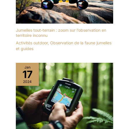
cadeau pour votre famille
et vos amis
Jumelles tout-terrain : zoom sur l’observation en
territoire inconnu
Activités outdoor
,
Observation de la faune jumelles
et guides
Jan
17
2024