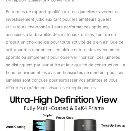
téléphone. Jumelles
étanches : corps étanche
En termes de rapport qualité-prix, ces jumelles s’avèrent un
IPX7 avec design
investissement judicieux tant pour les amateurs que les
étanche, durable et
utilisateurs chevronnés. Leurs performances optiques,
portable en plein air,
associées à la durabilité des matériaux utilisés, font de ce
même adapté pour les
environnements hostiles.
produit un choix solide pour toute activité de plein air. Que ce
Ces jumelles IBQ sont
soit pour des randonnées en pleine nature, des événements
utilisées pour diverses
sportifs ou simplement pour observer l’horizon, ces jumelles
activités, telles que
se distinguent par leur utilité et leur qualité de construction. La
l'observation des
oiseaux, la randonnée, la
fiche technique et les avis enthousiastes ne mentent pas : ces
chasse, les concerts et
jumelles sont conçues pour surpasser vos attentes et vous
d'autres activités de plein
offrir des expériences visuelles exceptionnelles.
air. Contenu de la
livraison : Vous recevrez
1 paire de jumelles, 1 sac
de transport à
bandoulière, 1 adaptateur
universel pour téléphone,
1 sangle de cou