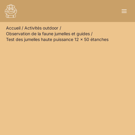
Aller
R
au
e
contenu
c
Accueil
Activités outdoor
h
Observation de la faune jumelles et guides
e
Test des jumelles haute puissance 12 x 50 étanches
r
c
h
e
r