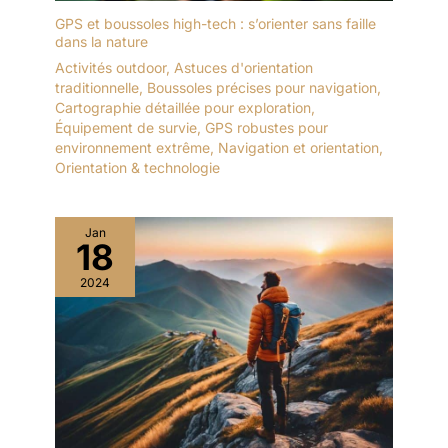
GPS et boussoles high-tech : s’orienter sans faille
dans la nature
Activités outdoor
,
Astuces d'orientation
traditionnelle
,
Boussoles précises pour navigation
,
Cartographie détaillée pour exploration
,
Équipement de survie
,
GPS robustes pour
environnement extrême
,
Navigation et orientation
,
Orientation & technologie
Jan
18
2024