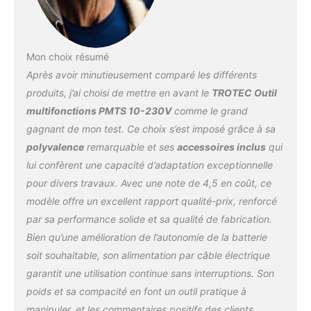
Cela évite de devoir
permet un réglage
changer fréquemment de
optimal selon chaque
lame pendant le travail et
tâche
Puissant et
améliore l'efficacité du
précis : moteur de 300 W
Mon choix résumé
travail. Une Coupe
avec démarrage en
Après avoir minutieusement comparé les différents
Précise : La lame
douceur : Le moteur
produits, j’ai choisi de mettre en avant le
TROTEC Outil
oscillante est fabriquée
haute performance
en acier bimétallique à
multifonctions PMTS 10-230V
comme le grand
assure une puissance
haute teneur en carbone
constante, même sous
gagnant de mon test. Ce choix s’est imposé grâce à sa
et en alliage de titane
forte sollicitation. Le Soft
polyvalence
remarquable et ses
accessoires inclus
qui
pour une résistance et un
Start garantit un
lui confèrent une capacité d’adaptation exceptionnelle
tranchant accrus. Elle
démarrage sans à-
dispose de repères de
pour divers travaux. Avec une note de 4,5 en coût, ce
coups, tandis que la
longueur intégrés des
modèle offre un excellent rapport qualité-prix, renforcé
vitesse d’oscillation
deux côtés, en pouces
réglable jusqu’à 21.000
par sa performance solide et sa qualité de fabrication.
d'un côté et en
tr/min s’adapte à tous les
Bien qu’une amélioration de l’autonomie de la batterie
millimètres de l'autre,
matériaux
Prise en
pour une mesure rapide
soit souhaitable, son alimentation par câble électrique
main ergonomique pour
et précise de la
garantit une utilisation continue sans interruptions. Son
un travail confortable :
profondeur de coupe, ce
Avec sa poignée Softgrip,
poids et sa compacité en font un outil pratique à
qui vous permet
son interrupteur et
manipuler, et les commentaires positifs des clients