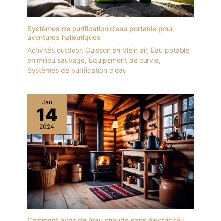
Systèmes de purification d’eau portable pour
aventures halieutiques
Activités outdoor
,
Cuisson en plein air
,
Eau potable
en milieu sauvage
,
Équipement de survie
,
Systèmes de purification d'eau
Jan
14
2024
Comment avoir de l’eau chaude sans électricité :