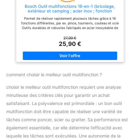
immédiatement : Inclus :
1 lame droite bois/plastique, 1
coupe Emballage inclus: 1 x
Bosch Outil multifonctions 16-en-1 (bricolage,
lame demi-lune bimétal, 1 lame
outils oscillants, 38 x
plateau de ponçage
extérieur et camping ; acier inox ; fonction
demi-lune bois/plastique, 1
accessoires, 1 x manuel
delta, 18 feuilles
verrouillage ; Softgrip ; 16 fonctions : pince,
lame triangulaire, 1 lame racloir
d'utilisation
Permet de réaliser rapidement plusieurs tâches grâce à 16
cutter, tournevis, couteau, scie, etc.)
inox. De quoi rendre cet outil
abrasives (bois/métal), 3
fonctions différentes, par ex. pince, tournevis, couteau et scie
multifonction polyvalent.
lames de scie
Outils durables et robustes fabriqués en acier inoxydable de
haute qualité + alliage d'acier inox à haute teneur en carbone
plongeantes (bois, métal,
Revêtement Softgrip pour un maniement et un contrôle aisés,
27,99 €
plâtre), 1 lame segment
tandis que le système de verrouillage vous permet de travail
25,90 €
en toute sérénité Housse pratique facilitant le stockage et le
HSS, 1 grattoir, raccord
transport Contenu de la livraison : Outil multifonctions 16-en-1,
pour aspiration des
housse de rangement
poussières, et mallette de
transport robuste
comment choisir le meilleur outil multifonction ?
choisir le meilleur outil multifonction requiert une analyse
minutieuse des critères clés pour garantir un achat
satisfaisant. La polyvalence est primordiale : un bon outil
multifonction doit être capable de réaliser une variété de
tâches comme poncer, scier ou gratter. Sa performance est
également essentielle, car elle détermine l’efficacité avec
laquelle les tâches sont exécutées. Une autonomie de la