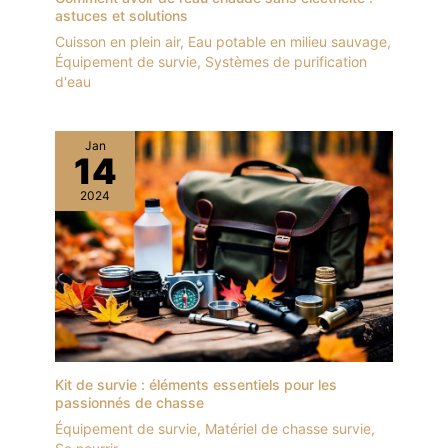
astuces et solutions
Cuisson en plein air
,
Eau potable en milieu sauvage
,
Équipement de survie
,
Systèmes de purification
d'eau
Jan
14
2024
Kit de survie : éléments essentiels pour les
passionnés de chasse
Équipement de survie
,
Matériel de chasse survie
,