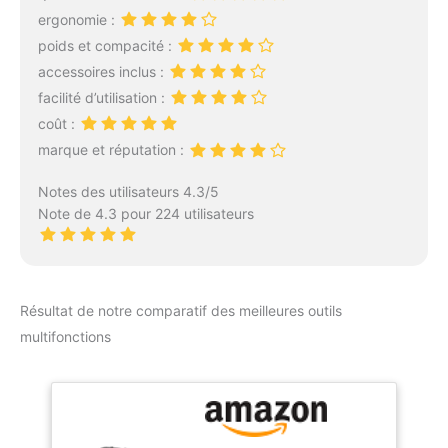
compatible avec Bosch
ergonomie :
Professional Star-Lock,
PMF 250CES, PMF
poids et compacité :
220CE, PMF 350CES,
accessoires inclus :
Advancedmlti 18,
facilité d’utilisation :
Universalmlti 12,
coût :
GOP12V-18, GOP18V-18,
GOP30-28, GOP40-30,
marque et réputation :
GOP55-36, Bosch MX30
, Bosch & Fein Supercut &
Notes des utilisateurs 4.3/5
Fein Star-Lock (Star-
Note de 4.3 pour 224 utilisateurs
Lock, Star-Lock Plus,
Star-Lock Max). Non
compatible avec les
outils Dremel ou Bosch
Résultat de notre comparatif des meilleures outils
Quick Release, Non
multifonctions
compatible avec Fein
Star-Lock, Fein
Multimaster FMM 350,
FMM 500, FMM 500,
AMM 350, AMM 500,
AMM 700, Non