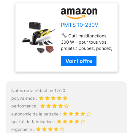
PMTS 10-230V
Outil multifonctions
300 W – pour tous vos
projets : Coupez, poncez,
sciez, grattez ou décollez
sans effort : le PMTS 10-
230V est un outil
universel pour les
bricoleurs exigeants.
Idéal pour travailler le
Notes de la rédaction 17/20
bois, le métal, le
carrelage ou le plâtre 🛠
polyvalence :
Changements
performance :
d’accessoires rapides et
autonomie de la batterie :
sans clé : Grâce au
qualité de fabrication :
système de serrage
rapide, vous changez
ergonomie :