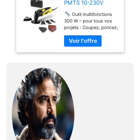
PMTS 10-230V
compatible avec Makita
Star-Lock, DTM 52Z.
Outil multifonctions
Renforcé en Titane : ce
300 W – pour tous vos
set de lames de scie
projets : Coupez, poncez,
multi-outils est
sciez, grattez ou décollez
spécialement équipé de 2
sans effort : le PMTS 10-
lames de scie haute
230V est un outil
performance en alliage de
universel pour les
titane avec un revêtement
bricoleurs exigeants.
en titane sur la surface
Idéal pour travailler le
des dents, ce qui
bois, le métal, le
augmente la dureté de la
carrelage ou le plâtre 🛠
lame elle-même de plus
Changements
de 50-80% et offre une
d’accessoires rapides et
excellente résistance à
sans clé : Grâce au
l'abrasion, adaptée à la
système de serrage
découpe de matériaux
rapide, vous changez
plus durs et qui dure
d’outil en quelques
jusqu'à 2 fois plus
secondes sans utiliser
longtemps que les lames
d’outil supplémentaire. Le
de scie traditionnelles.
support 12 positions