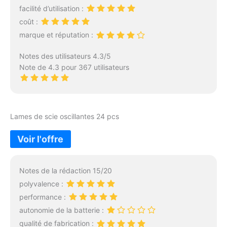
lames de scie multi-outils
poussières, et mallette de
facilité d’utilisation :
est compatible avec Fein
transport robuste
coût :
Multimaster 250, Fein RT-
marque et réputation :
MG108L, RT-MG200E /
2F, Bosch Professional
Notes des utilisateurs 4.3/5
GOP10,8 VLI, GOP 250
Note de 4.3 pour 367 utilisateurs
300 AEG, Bosch Multi-X,
Bosch PMF 180, PMF190,
Aldi Workzone, CEL
MTP1, 144MT 14,4 V. ,
Challenge Extreme,
Lames de scie oscillantes 24 pcs
Draper Worx WX680,
SDS Sonicrafter F30, F50,
WX678.9 Li-Ion, WX667.1,
WX679 250 W,
Multitalent FMM350Q
Notes de la rédaction 15/20
FMT250 FMM250Q,
polyvalence :
Hitachi CV18DBL / W4
18V Builder ERB474HTL.
performance :
Partie Incompatible des
autonomie de la batterie :
Lames de Scie : Non
qualité de fabrication :