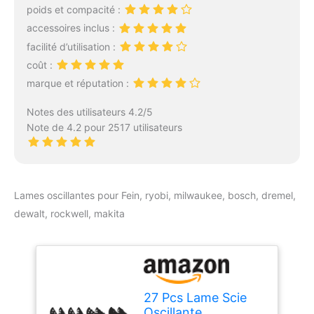
d’outil en quelques
poids et compacité :
secondes sans utiliser
accessoires inclus :
d’outil supplémentaire. Le
facilité d’utilisation :
support 12 positions
coût :
permet un réglage
optimal selon chaque
marque et réputation :
tâche
Puissant et
précis : moteur de 300 W
Notes des utilisateurs 4.2/5
avec démarrage en
Note de 4.2 pour 2517 utilisateurs
douceur : Le moteur
haute performance
assure une puissance
constante, même sous
Lames oscillantes pour Fein, ryobi, milwaukee, bosch, dremel,
forte sollicitation. Le Soft
Start garantit un
dewalt, rockwell, makita
démarrage sans à-
coups, tandis que la
vitesse d’oscillation
réglable jusqu’à 21.000
tr/min s’adapte à tous les
27 Pcs Lame Scie
matériaux
Prise en
Oscillante,