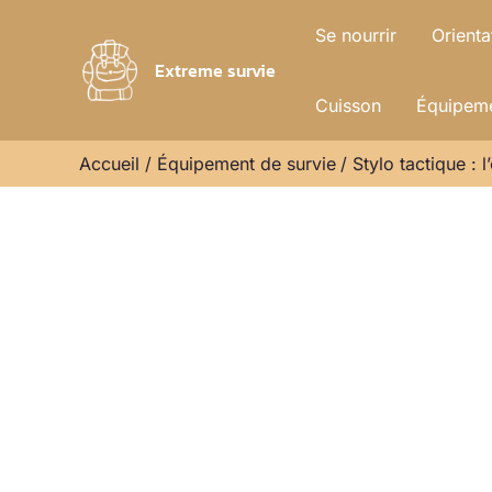
Aller
Se nourrir
Orienta
au
Extreme survie
contenu
Cuisson
Équipeme
Accueil
Équipement de survie
Stylo tactique : l