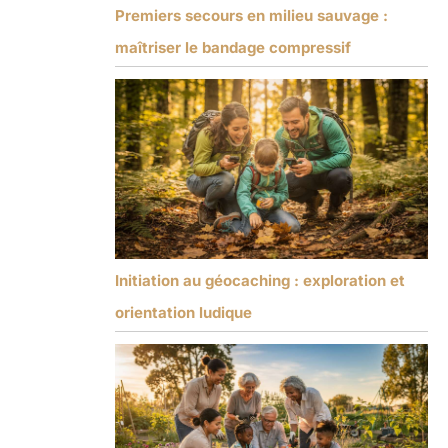
Premiers secours en milieu sauvage :
maîtriser le bandage compressif
Initiation au géocaching : exploration et
orientation ludique