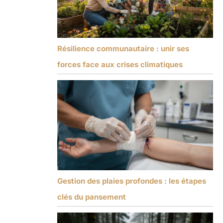
Résilience communautaire : unir ses
forces face aux crises climatiques
Gestion des plaies profondes : les étapes
clés du pansement