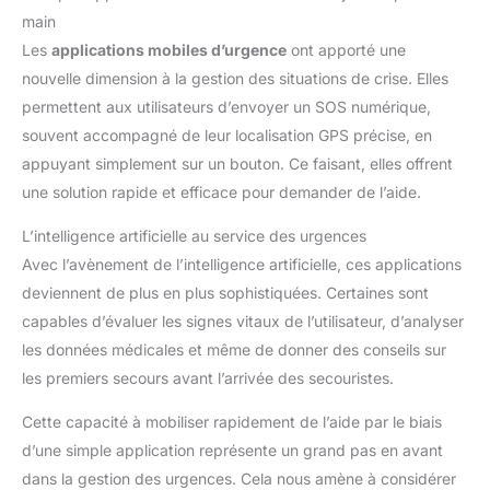
seniors.
[Expertise de 10 Ans & Garantie à Vie] Investissez
main
dans la qualité avec un leader de l'industrie fort de 10 ans
Les
applications mobiles d’urgence
ont apporté une
d'expérience. En tant que fabricant disposant de sa propre
usine et d'un département R&D indépendant, nous mettons en
nouvelle dimension à la gestion des situations de crise. Elles
œuvre des mesures de contrôle qualité extrêmement
rigoureuses. Notre maîtrise technologique nous permet d'être
permettent aux utilisateurs d’envoyer un SOS numérique,
une référence en matière de durabilité. C’est pourquoi nous
offrons une Garantie à Vie, témoignant de notre confiance
souvent accompagné de leur localisation GPS précise, en
absolue dans nos produits. En choisissant notre marque, vous
appuyant simplement sur un bouton. Ce faisant, elles offrent
bénéficiez d'un support client dévoué et d'un produit conçu
selon les standards les plus élevés du secteur. Une tranquillité
une solution rapide et efficace pour demander de l’aide.
d'esprit garantie pour un achat sans aucun risque.
L’intelligence artificielle au service des urgences
Avec l’avènement de l’intelligence artificielle, ces applications
deviennent de plus en plus sophistiquées. Certaines sont
capables d’évaluer les signes vitaux de l’utilisateur, d’analyser
les données médicales et même de donner des conseils sur
les premiers secours avant l’arrivée des secouristes.
Cette capacité à mobiliser rapidement de l’aide par le biais
d’une simple application représente un grand pas en avant
dans la gestion des urgences. Cela nous amène à considérer