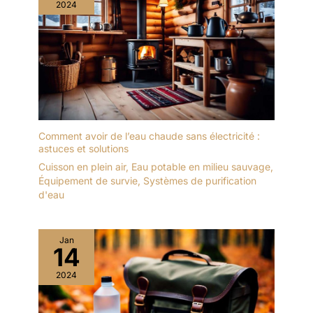
2024
Comment avoir de l’eau chaude sans électricité :
astuces et solutions
Cuisson en plein air
,
Eau potable en milieu sauvage
,
Équipement de survie
,
Systèmes de purification
d'eau
Jan
14
2024