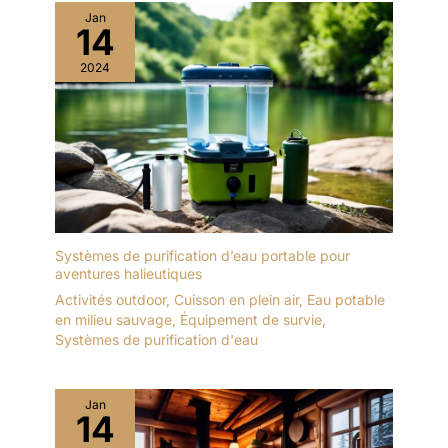
Jan
14
2024
Systèmes de purification d’eau portable pour
aventures halieutiques
Activités outdoor
,
Cuisson en plein air
,
Eau potable
en milieu sauvage
,
Équipement de survie
,
Systèmes de purification d'eau
Jan
14