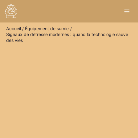
Aller
R
au
e
contenu
c
Accueil
Équipement de survie
h
Signaux de détresse modernes : quand la technologie sauve
e
des vies
r
c
h
e
r