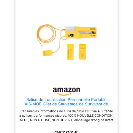
informations de suivi GPS]
Garantit une localisation et une
récupération rapides via ais,
avec une utilisation facile et des
performances stables.
[Compatible avec les traceurs]
Fonctionne de manière
transparente avec les systèmes
de navigation embarqués pour
une assistance rapide en cas
d'urgence. [Portable et léger]
Conçu pour être monté sur un
gilet de sauvetage, ce qui le
rend pratique à pendant les
activités nautiques.
Balise de Localisation Personnelle Portable
AIS‑MOB Gilet de Sauvetage de Survivant de
Sauvetage à la Mer SOS GPS Outil de Survie en
Transmet les informations de suivi de cible GPS via AIS, facile
Mer
à utiliser, performances stables. 100% NOUVELLE CONDITION,
NEUF, NON UTILISÉ, NON OUVERT, emballage d'origine intact
Compatible avec les traceurs et les systèmes de navigation
embarqués pour faciliter la localisation et la récupération
267,07 €