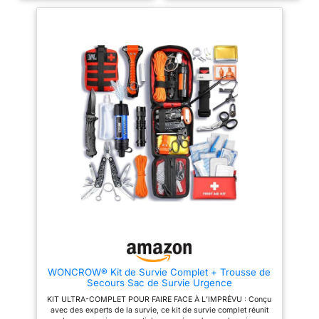
d'urgence, engin de pêche,
comprend une large gamme
pinces multifonctionnelles, etc.
d'outils et d'accessoires
Facile à transporter - Taille
essentiels, tels qu'une
20x11x6cm, poids 663g
couverture de survie
seulement, facile à mettre dans
isothermique, une trousse de
un sac à dos ou une voiture,
premiers secours complete, un
peut également être utilisé pour
sifflet de survie, une lampe de
le camping et la randonnée.
poche, un couteau multifonction,
Idéal pour les amateurs de plein
une corde, un bracelet
air - Camping, randonnée,
paracorde, une boussole, des
sauvetage, chasse, exploration,
gants, une paille filtrante, une
survie et urgences Large
scie et bien plus encore.
application - Vous pouvez
Polyvalent et adapté à toutes les
utiliser ce kit de survie dans de
situations : Que vous soyez en
nombreuses situations: pause
camping, en randonnée, en
électrique, camping, randonnée,
expédition en montagne ou
pêche, chasse, alpinisme, etc.
confronté à une situation
Pour les amateurs de plein air,
d'urgence, ce sac kit de survie
c'est un kit idéal et un bon
vous offre tout ce dont vous
cadeau. Meilleur choix de
avez besoin pour vous protéger,
cadeaux - nécessaire pour le
vous orienter, vous soigner et
camping, la randonnée,
trouver de la nourriture et de
l'aventure, la survie et les
l'eau. Compact et portable :
situations d'urgence. Votre mari,
Malgré son équipement
votre frère ou votre enfant
complet, ce sac de survie est
WONCROW® Kit de Survie Complet + Trousse de
pensera que c'est une bonne
conçu pour être compact et
Secours Sac de Survie Urgence
chaussette ou un cadeau
léger, facilitant ainsi son
d'anniversaire.
transport lors de vos
KIT ULTRA-COMPLET POUR FAIRE FACE À L’IMPRÉVU : Conçu
déplacements en plein air. Il se
avec des experts de la survie, ce kit de survie complet réunit
range facilement dans un sac à