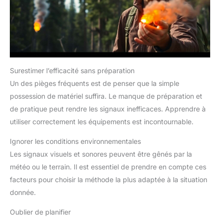
le rend facile à transporter. Sa
batterie de 2200 mAh offre
jusqu'à 20 minutes d'autonomie.
Surestimer l’efficacité sans préparation
Un des pièges fréquents est de penser que la simple
possession de matériel suffira. Le manque de préparation et
de pratique peut rendre les signaux inefficaces. Apprendre à
utiliser correctement les équipements est incontournable.
Ignorer les conditions environnementales
Les signaux visuels et sonores peuvent être gênés par la
météo ou le terrain. Il est essentiel de prendre en compte ces
facteurs pour choisir la méthode la plus adaptée à la situation
donnée.
Oublier de planifier