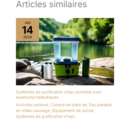
Articles similaires
Jan
14
2024
Systèmes de purification d’eau portable pour
aventures halieutiques
Activités outdoor
,
Cuisson en plein air
,
Eau potable
en milieu sauvage
,
Équipement de survie
,
Systèmes de purification d'eau