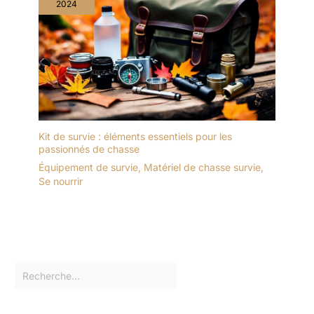
2024
Kit de survie : éléments essentiels pour les
passionnés de chasse
Équipement de survie
,
Matériel de chasse survie
,
Se nourrir