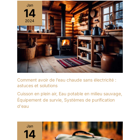
Jan
14
2024
Comment avoir de l’eau chaude sans électricité :
astuces et solutions
Cuisson en plein air
,
Eau potable en milieu sauvage
,
Équipement de survie
,
Systèmes de purification
d'eau
Jan
14