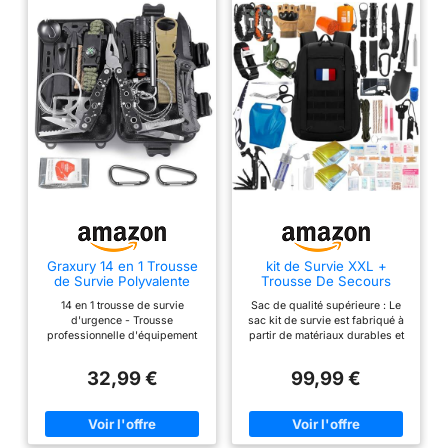
Graxury 14 en 1 Trousse
kit de Survie XXL +
de Survie Polyvalente
Trousse De Secours
Trousse de Premiers
Ultra Complete - Mini
14 en 1 trousse de survie
Sac de qualité supérieure : Le
Soins pour Les Sports de
Pelle Pioche Pliante -
d'urgence - Trousse
sac kit de survie est fabriqué à
Plein Air, Le Camping,
scie - Boussole -
professionnelle d'équipement
partir de matériaux durables et
l'alpinisme, Les Pierres
Paracorde - Couteau
de survie, y compris lampe de
résistants, conçu pour résister
Ignifuges (Couteau et
Pliant Multifonction -
poche, soufflante télescopique,
aux conditions les plus
Pince)
Allume Feu - Lampe
32,99 €
99,99 €
sifflet, grattoir à incendie, scie à
difficiles. Il dispose de
Torche - Filtre à Eau -
fil, bracelet de corde de
multiples compartiments et
Garrot...
sécurité, papier
poches pour organiser
multifonctionnel, couteau, pince
efficacement votre équipement.
à bouteille d'eau, couverture
Équipement complet : Ce kit