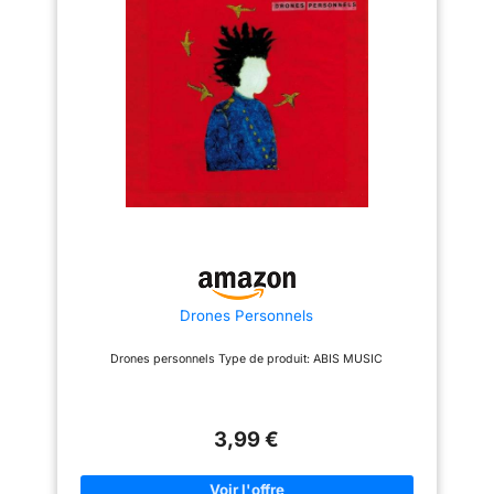
barbecues en famille et
expérimentés, ces drones avec
randonnées entre amis Suivi de
caméra 4K pour adultes sont
sujet et QuickShots – Capturez
équipés de fonctions GPS
sans effort des vlogs
essentielles : retour automatique
époustouflants grâce au suivi
en cas de faible puissance ou
intelligent du sujet par DJI Neo;
de perte de signal, verrouillage
Obtenir des séquences
de la position GPS. Ce drone
professionnelles n’a jamais été
fiable avec caméra reste
aussi simple avec huit modes
contrôlable quel que soit
QuickShots créatifs Options de
l'environnement extérieur et
contrôle multiples, plaisir
répond aux besoins des
flexible – Pilotez Neo sans
photographes professionnels.
contrôleur ou par contrôle vocal
【Caméra 4K et moteur sans
(EN/CN), appli mobile ou RC;
balais】Le drone avec camera
Capturer un anniv épique ou
est équipé d'un objectif 4K
filmer un pique-nique en famille
haute définition qui offre des
; ces options polyvalentes
images aériennes nettes avec
permettent à tous de s’essayer
un réglage électrique à 45°. En
Vidéo 4K ultra-stabilisée[8] –
tant que drone à moteur sans
Drones Personnels
Que vous fassiez de la
balais, il offre une forte
randonnée, du kayak ou juste
résistance au vent pour
de la promenade dans un parc
maintenir un vol stable lors
Drones personnels Type de produit: ABIS MUSIC
venteux, la techno de
d'une utilisation en extérieur,
stabilisation DJI, la résistance
garantissant ainsi des prises de
au vent de niveau 4 et la vidéo
vue fluides dans diverses
4K ultra-HD garantissent des
conditions météorologiques.
images fluides et de HQ
【Adapté aux débutants】
3,99 €
Protections d’hélices intégrales
Même les nouveaux utilisateurs
– Pilotes nerveux, oubliez vos
peuvent maîtriser ce drone 4k
inquiétudes Naviguez avec
grâce à son