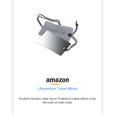
précision et rapidement, vous
miroir est équipé d'une lanière,
aidant à sortir rapidement du
qui peut être accrochée à
danger. Sifflet et cordon : le
d'autres objets. C'est une bonne
miroir réfléchissant en forme
aide pour vos voyages en plein
d'étoile est équipé d'un sifflet,
air. LIVRÉ AVEC MANUEL:Il y a
qui peut être utilisé lorsque
un manuel à l'arrière du miroir
vous avez besoin d'être
pour vous montrer en détail
secouru. Le cordon permet au
comment utiliser ce réflecteur
miroir d'être accroché au sac à
de signal. LARGEMENT
dos ou aux porte-clés pour
UTILISÉ:Ce miroir peut être
éviter qu'il ne soit perdu. Taille
utilisé par une journée
adaptée : le miroir de survie
ensoleillée ou dans toute
mesure environ 5,6 x 5,6 cm,
situation où il y a une source de
léger et compact, pratique à
lumière, même par temps
transporter et à ranger sans
nuageux.
prendre beaucoup de place.
Largement utilisé : le miroir de
signal acrylique est une option
essentielle pour les activités de
plein air et les utilisations
d'urgence, adapté pour le
camping, la randonnée, la
chasse, l'escalade, le ski et
Lifeventure Travel Mirror
plus encore.
Durable stainless steel mirror Protective suede-effect cover
Mirrored on both sides