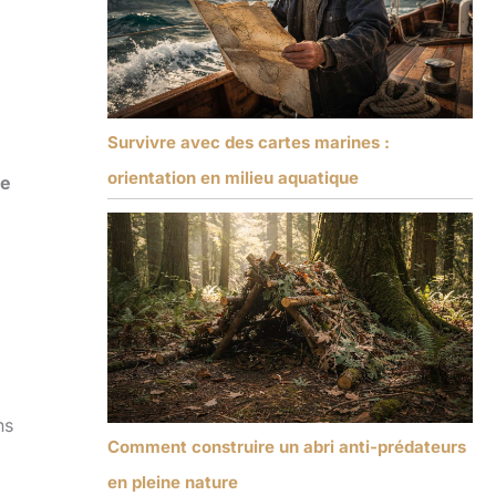
Survivre avec des cartes marines :
orientation en milieu aquatique
de
ns
Comment construire un abri anti-prédateurs
en pleine nature