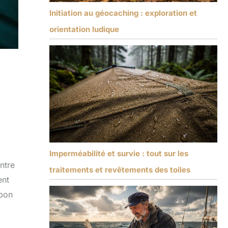
Initiation au géocaching : exploration et
orientation ludique
Imperméabilité et survie : tout sur les
ntre
traitements et revêtements des toiles
ent
 bon