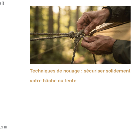
it
s
Techniques de nouage : sécuriser solidement
votre bâche ou tente
enir