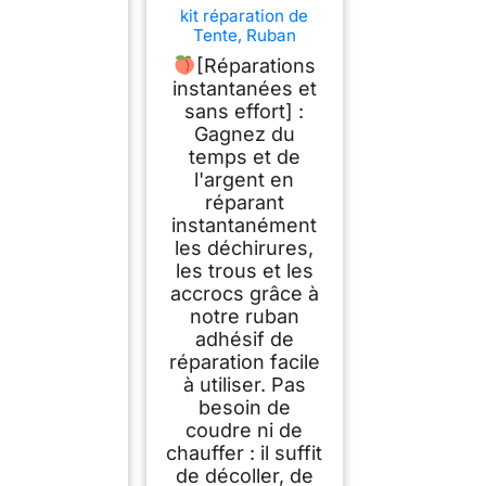
kit réparation de
Tente, Ruban
Adhésif de
[Réparations
Réparation de
instantanées et
Bâche, Ruban de
sans effort] :
réparation invisible
pour tente, auvent,
Gagnez du
tonnelle, nylon,
temps et de
résistant aux UV, kit
l'argent en
de réparation de
réparant
crevaison (gris)
instantanément
les déchirures,
les trous et les
accrocs grâce à
notre ruban
adhésif de
réparation facile
à utiliser. Pas
besoin de
coudre ni de
chauffer : il suffit
de décoller, de