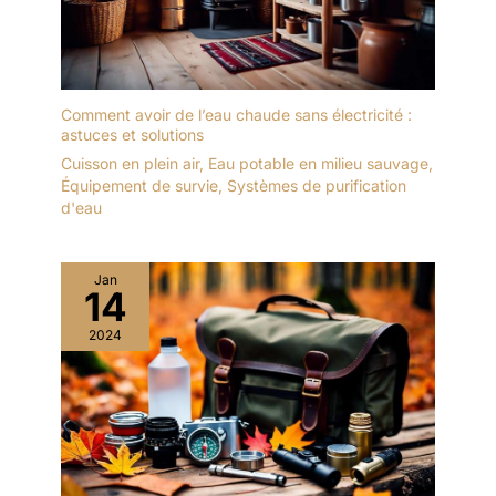
Comment avoir de l’eau chaude sans électricité :
astuces et solutions
Cuisson en plein air
,
Eau potable en milieu sauvage
,
Équipement de survie
,
Systèmes de purification
d'eau
Jan
14
2024