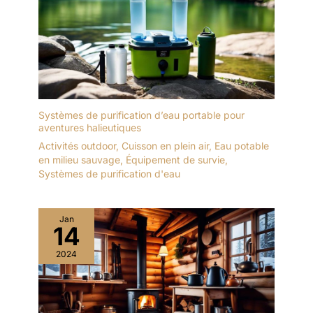
Systèmes de purification d’eau portable pour
aventures halieutiques
Activités outdoor
,
Cuisson en plein air
,
Eau potable
en milieu sauvage
,
Équipement de survie
,
Systèmes de purification d'eau
Jan
14
2024