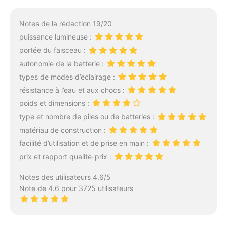
Cette lampe torche offre
une densité lumineuse et
Notes de la rédaction 19/20
une stabilité
puissance lumineuse :
exceptionnelles, et
portée du faisceau :
convient à toutes les
situations où la visibilité
autonomie de la batterie :
est faible. [Lampe Torche
types de modes d’éclairage :
Rechargeable &
résistance à l’eau et aux chocs :
Affichage LED & Sortie
poids et dimensions :
USB] La torche led
puissante rechargeable
type et nombre de piles ou de batteries :
peut durer jusqu'à 6
matériau de construction :
heures à haute
facilité d’utilisation et de prise en main :
luminosité, 24 heures
prix et rapport qualité-prix :
(mode bas) de luminosité
grâce à sa batterie
Notes des utilisateurs 4.6/5
intégrée de 5000 mAh.
Note de 4.6 pour 3725 utilisateurs
Elle est équipée d'un
écran numérique LED qui
vous permet de visualiser
clairement le niveau de