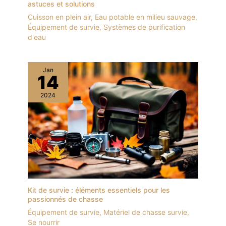
astuces et solutions
Cuisson en plein air
,
Eau potable en milieu sauvage
,
Équipement de survie
,
Systèmes de purification
d'eau
Jan
14
2024
Kit de survie : éléments essentiels pour les
passionnés de chasse
Équipement de survie
,
Matériel de chasse survie
,
Se nourrir