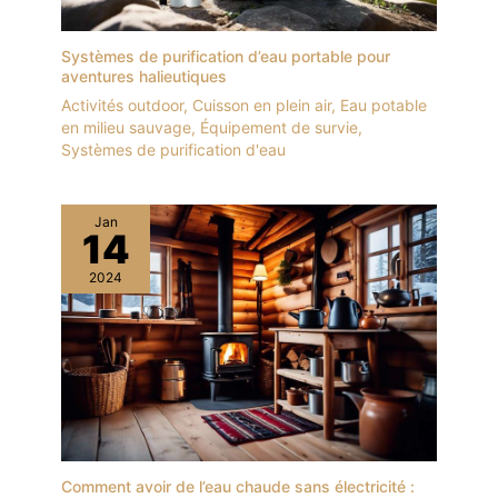
Systèmes de purification d’eau portable pour
aventures halieutiques
Activités outdoor
,
Cuisson en plein air
,
Eau potable
en milieu sauvage
,
Équipement de survie
,
Systèmes de purification d'eau
Jan
14
2024
Comment avoir de l’eau chaude sans électricité :