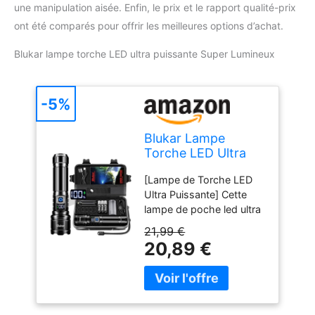
une manipulation aisée. Enfin, le prix et le rapport qualité-prix
ont été comparés pour offrir les meilleures options d’achat.
Blukar lampe torche LED ultra puissante Super Lumineux
-5%
Blukar Lampe
Torche LED Ultra
Puissante Super
[Lampe de Torche LED
Lumineux
Ultra Puissante] Cette
Rechargeable
lampe de poche led ultra
5000mAh
puissante utilise la
21,99 €
dernière puce LED
20,89 €
améliorée, fournissant un
faisceau incroyablement
puissant dix fois plus
lumineux que les lampes
de poche traditionnelles.