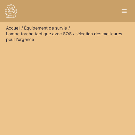
Aller
R
au
e
contenu
c
Accueil
Équipement de survie
h
Lampe torche tactique avec SOS : sélection des meilleures
e
pour l’urgence
r
c
h
e
r