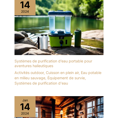
14
2024
Systèmes de purification d’eau portable pour
aventures halieutiques
Activités outdoor
,
Cuisson en plein air
,
Eau potable
en milieu sauvage
,
Équipement de survie
,
Systèmes de purification d'eau
Jan
14
2024