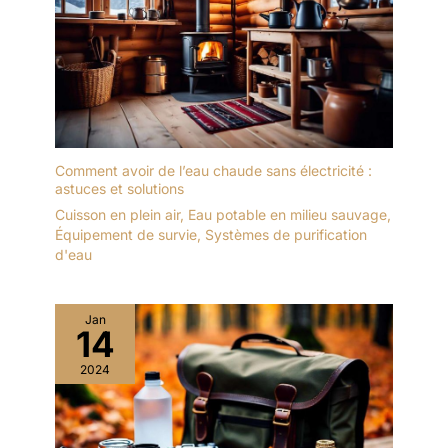
Comment avoir de l’eau chaude sans électricité :
astuces et solutions
Cuisson en plein air
,
Eau potable en milieu sauvage
,
Équipement de survie
,
Systèmes de purification
d'eau
Jan
14
2024