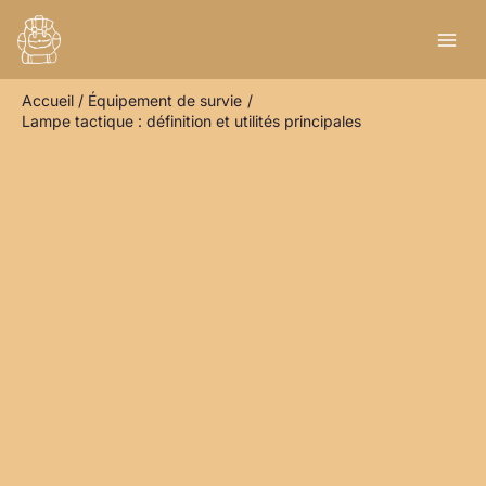
Aller
R
au
e
contenu
c
Accueil
Équipement de survie
h
Lampe tactique : définition et utilités principales
e
r
c
h
e
r