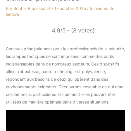
Par
Sophie Brassecourt
/
17 octobre 2025
/
5 minutes de
lecture
4.9/5 - (8 votes)
Conçues principalement pour les professionnels de la sécurité,
les lampes tactiques se sont imposées comme des outils
indispensables dans de nombreux secteurs. Ces dispositifs
allient robustesse, haute technologie et polyvalence,
répondant aux besoins de ceux qui opèrent dans des
environnements exigeants. Découvrons ensemble ce qui rend
ces lampes si particulières et comment elles peuvent être
utilisées de manière optimale dans diverses situations.