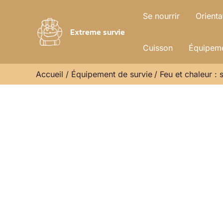
Aller
Se nourrir
Orienta
au
Extreme survie
contenu
Cuisson
Équipeme
Accueil
Équipement de survie
Feu et chaleur :