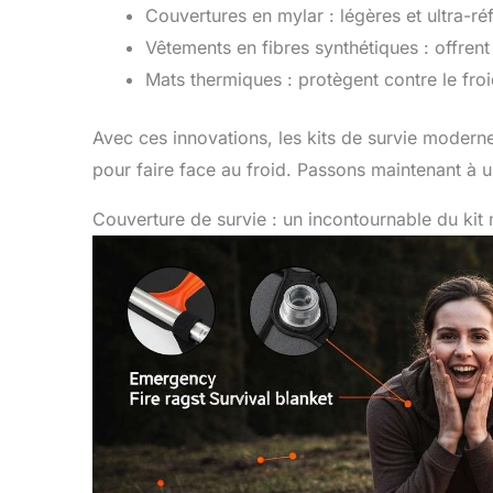
Couvertures en mylar : légères et ultra-ré
Vêtements en fibres synthétiques : offrent
Mats thermiques : protègent contre le froi
Avec ces innovations, les kits de survie moder
pour faire face au froid. Passons maintenant à un
Couverture de survie : un incontournable du ki