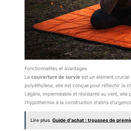
Fonctionnalités et avantages
La
couverture de survie
est un élément crucial
polyéthylène, elle est conçue pour réfléchir la c
Légère, imperméable et résistante au vent, elle p
l’hypothermie à la construction d’abris d’urgence
Lire plus
Guide d'achat : trousses de premi