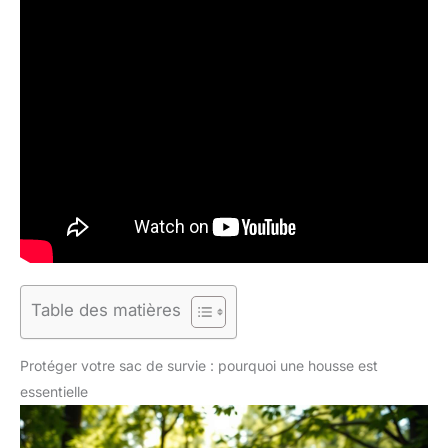
Table des matières
Protéger votre sac de survie : pourquoi une housse est
essentielle