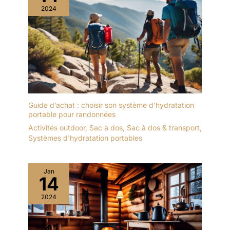
2024
Guide d’achat : choisir son système d’hydratation
portable pour randonnées
Activités outdoor
,
Sac à dos
,
Sac à dos & transport
,
Systèmes d'hydratation portables
Jan
14
2024