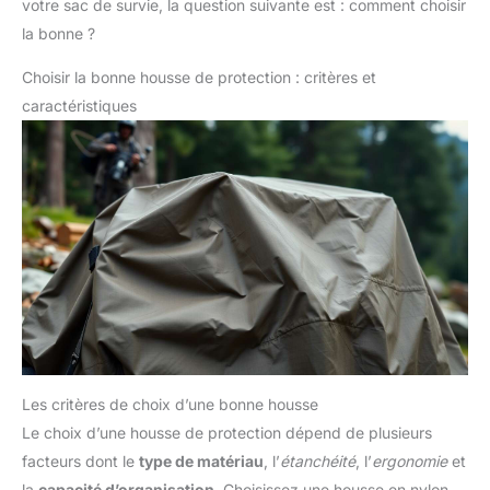
votre sac de survie, la question suivante est : comment choisir
enrouler un sweat-shirt ou une
mari / femme, etc.
Nous croyons fermement que le
veste légère. Et les sangles en
la bonne ?
sac de couchage d'urgence
bas peuvent être utilisées pour
Flintronic doit être votre choix
maintenir une tente ou un
parfait !
matelas de sol. Équipé d'une
Choisir la bonne housse de protection : critères et
housse imperméable pour
protéger le sac à dos de la
caractéristiques
pluie
Les critères de choix d’une bonne housse
Le choix d’une housse de protection dépend de plusieurs
facteurs dont le
type de matériau
, l’
étanchéité
, l’
ergonomie
et
la
capacité d’organisation
. Choisissez une housse en nylon