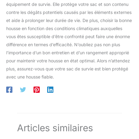
pratique à transporter. 【Voyage Parfait】Sac de rangement
Basics, désormais Amazon
qualité durable avec notre set
équipement de survie. Elle protège votre sac et son contenu
pour vêtements, pyjamas, sous-vêtements, lingerie, soutien-
Essentials. L’emballage peut
de cubes d'emballage. 8 Cubes
gorge ou chaussures, chaussettes, brosses à dents, serviettes,
contre les dégâts potentiels causés par les éléments externes
varier mais l’article et la qualité
d'emballage à
cosmétiques, produits de beauté, articles de toilette de
restent les mêmes.
compression:Faites
maquillage ou même accessoires électroniques. Cadeau idéal
et aide à prolonger leur durée de vie. De plus, choisir la bonne
l'expérience de l'intimité et de
pour un voyageur fréquent, un campeur occasionnel, un
la durabilité ultimes avec notre
housse en fonction des conditions climatiques auxquelles
randonneur, un voyageur ou un randonneur. 【Bonne Qualité】
ensemble de cubes
Tissu en nylon de revêtement imperméable de bonne qualité et
d'emballage, conçus sans filet
vous êtes susceptible d’être confronté peut faire une énorme
tissu en fibre de polyester, coutures méticuleuses. Très
visible pour une protection
durable, lavable, léger, imperméable, résistant à l'humidité et à
différence en termes d’efficacité. N’oubliez pas non plus
accrue de l'intimité. En éliminant
la poussière.
le risque de déchirure du tissu
l’importance d’un bon entretien et d’un rangement approprié
par les cloisons en maille, nos
cubes offrent une solution de
pour maintenir votre housse en état optimal. Alors n’attendez
rangement sûre et fiable pour
vos effets personnels. De plus,
plus, assurez-vous que votre sac de survie est bien protégé
les icônes de vêtements
avec une housse fiable.
permettent d'identifier
facilement le contenu de chaque
cube.
Articles similaires