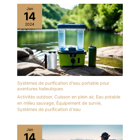
Jan
14
2024
Systèmes de purification d’eau portable pour
aventures halieutiques
Activités outdoor
,
Cuisson en plein air
,
Eau potable
en milieu sauvage
,
Équipement de survie
,
Systèmes de purification d'eau
Jan
14