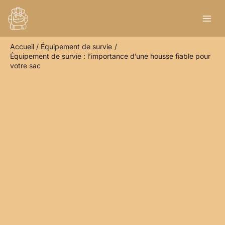
Aller
R
au
e
contenu
c
Accueil
Équipement de survie
h
Équipement de survie : l’importance d’une housse fiable pour
e
votre sac
r
c
h
e
r