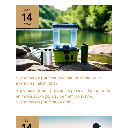
Jan
14
2024
Systèmes de purification d’eau portable pour
aventures halieutiques
Activités outdoor
,
Cuisson en plein air
,
Eau potable
en milieu sauvage
,
Équipement de survie
,
Systèmes de purification d'eau
Jan
14