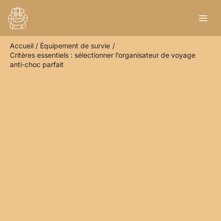
Aller
R
au
e
contenu
c
Accueil
Équipement de survie
h
Critères essentiels : sélectionner l’organisateur de voyage
e
anti-choc parfait
r
c
h
e
r