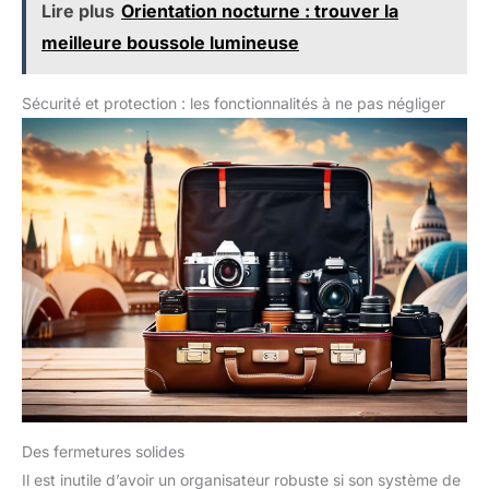
Lire plus
Orientation nocturne : trouver la
pour votre équipement et est assez maniable pour de multiples
utilisations
meilleure boussole lumineuse
Sécurité et protection : les fonctionnalités à ne pas négliger
Des fermetures solides
Il est inutile d’avoir un organisateur robuste si son système de