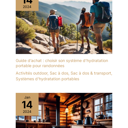
2024
Guide d’achat : choisir son système d’hydratation
portable pour randonnées
Activités outdoor
,
Sac à dos
,
Sac à dos & transport
,
Systèmes d'hydratation portables
Jan
14
2024