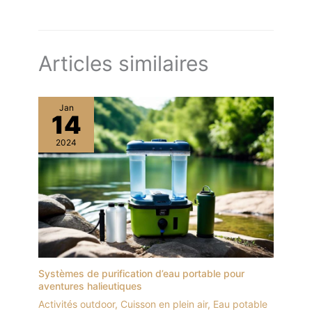
Articles similaires
Jan
14
2024
Systèmes de purification d’eau portable pour
aventures halieutiques
Activités outdoor
,
Cuisson en plein air
,
Eau potable