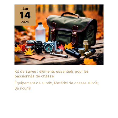
Jan
14
2024
Kit de survie : éléments essentiels pour les
passionnés de chasse
Équipement de survie
,
Matériel de chasse survie
,
Se nourrir