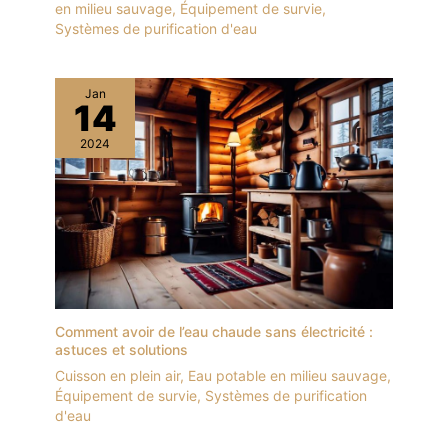
en milieu sauvage
,
Équipement de survie
,
Systèmes de purification d'eau
Jan
14
2024
Comment avoir de l’eau chaude sans électricité :
astuces et solutions
Cuisson en plein air
,
Eau potable en milieu sauvage
,
Équipement de survie
,
Systèmes de purification
d'eau