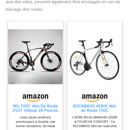
que des vélos, peuvent également être envisagés en cas de
blocage des routes.
MU 700C Vélo De Route
ROCKBROS AERIX Vélo
21/27 Vitesse 26 Pouces
de Route 700C
Vitesse Virage Guidon
Aluminium 16 Vitesses,
corps épais amélioré,
CADRE EN ALUMINIUM LÉGER
Vélo Course Automobile
Léger 11,36 kg, Guidon
amortisseurs à double, une
& FOURCHE CONFORT : Ce
Étudiant Mâle Et Femelle
Droit, Vélo Fitness
bonne résistance, de haute
ROCKBROS Vélo de route allie
Route Variables,A,Taille
Débutant Loisirs