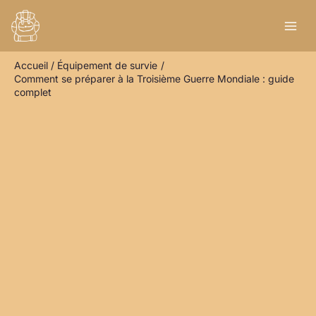
Aller
R
au
e
contenu
c
Accueil
Équipement de survie
h
Comment se préparer à la Troisième Guerre Mondiale : guide
e
complet
r
c
h
e
r