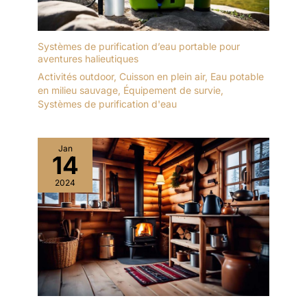
Systèmes de purification d’eau portable pour
aventures halieutiques
Activités outdoor
,
Cuisson en plein air
,
Eau potable
en milieu sauvage
,
Équipement de survie
,
Systèmes de purification d'eau
Jan
14
2024