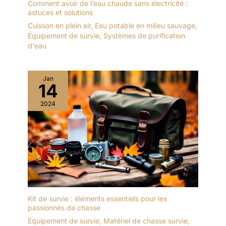
Comment avoir de l’eau chaude sans électricité :
astuces et solutions
Cuisson en plein air
,
Eau potable en milieu sauvage
,
Équipement de survie
,
Systèmes de purification
d'eau
Jan
14
2024
Kit de survie : éléments essentiels pour les
passionnés de chasse
Équipement de survie
,
Matériel de chasse survie
,