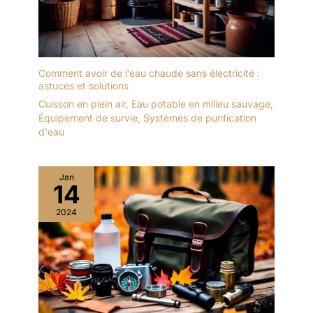
Comment avoir de l’eau chaude sans électricité :
astuces et solutions
Cuisson en plein air
,
Eau potable en milieu sauvage
,
Équipement de survie
,
Systèmes de purification
d'eau
Jan
14
2024