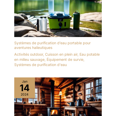
Systèmes de purification d’eau portable pour
aventures halieutiques
Activités outdoor
,
Cuisson en plein air
,
Eau potable
en milieu sauvage
,
Équipement de survie
,
Systèmes de purification d'eau
Jan
14
2024