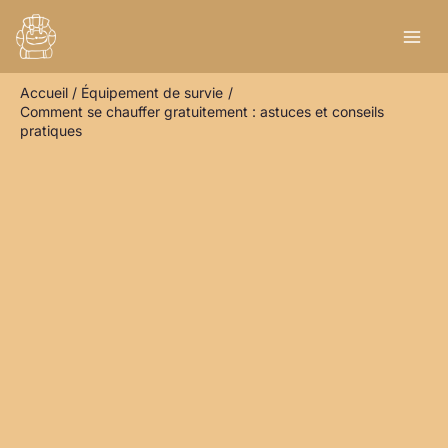
Aller
R
au
e
contenu
c
Accueil
Équipement de survie
h
Comment se chauffer gratuitement : astuces et conseils
e
pratiques
r
c
h
e
r