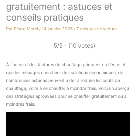
gratuitement : astuces et
conseils pratiques
Par
Pierre Morel
/
14 janvier 2025
/
7 minutes de lecture
5/5 - (10 votes)
À l’heure où les factures de chauffage grimpent en flèche et
que les ménages cherchent des solutions économiques, de
nombreuses astuces peuvent aider à réduire les coûts de
chauffage, voire à se chauffer à moindre frais. Voici un aperçu
des stratégies éprouvées pour se chauffer gratuitement ou à
moindres frais.