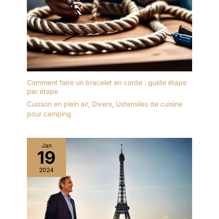
immédiatement après
utilisation. Taille :
L’ensemble inclut 3
pinceaux de tailles
différentes : un pinceau
de 1, 1.5 et 2 pouce large.
Cette variété offre une
flexibilité optimale pour
Comment faire un bracelet en corde : guide étape
choisir l’outil le mieux
par étape
adapté à chaque projet.
Cuisson en plein air
,
Divers
,
Ustensiles de cuisine
pour camping
Jan
19
2024