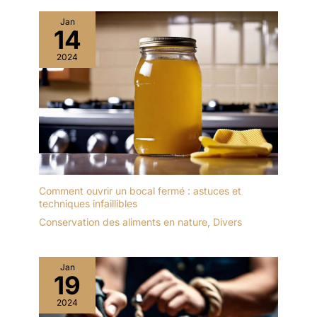
suspendre, facilitant ainsi
Jan
leur séchage complet et
14
leur rangement. Facile à
2024
nettoyer : mettez la
brosse dans le diluant
pour la faire tremper pour
le nettoyage, ou utilisez
de l'eau tiède pour la
faire tremper, poussez
les poils, nettoyez et
séchez, puis continuez à
utiliser. Large application
Comment ouvrir un bocal fermé : astuces et
: que vous peigniez des
techniques infaillibles
murs, des armoires ou
Conservation des aliments en nature
,
Divers
des clôtures, ce pinceau
vous permet d'appliquer
facilement votre couleur
préférée. Convient à tous
Jan
19
types de peintures,
peintures solubles dans
2024
l'eau. Conseil : Lavez-le