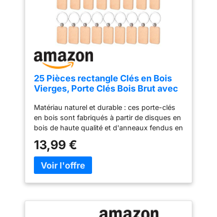
25 Pièces rectangle Clés en Bois
Vierges, Porte Clés Bois Brut avec
Anneaux
Matériau naturel et durable : ces porte-clés
en bois sont fabriqués à partir de disques en
bois de haute qualité et d'anneaux fendus en
métal. Les tranches de bûches rectangleont
13,99 €
une surface lisse et sont agréables au
toucher ; le cerceau du porte-clés n'est pas
facilement cassé ou déformé, assurant une
excellente durabilité et praticité. Porte-clés
amusant à faire soi-même : le porte-clés en
bois est conçu avec deux côtés vierges.
Vous pouvez peindre, écrire, graver, teindre