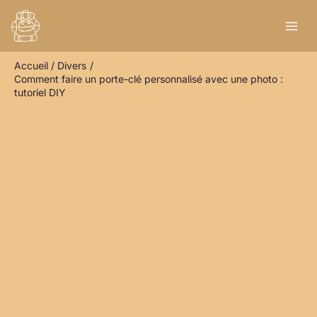
Aller
R
au
e
contenu
c
Accueil
Divers
h
Comment faire un porte-clé personnalisé avec une photo :
e
tutoriel DIY
r
c
h
e
r