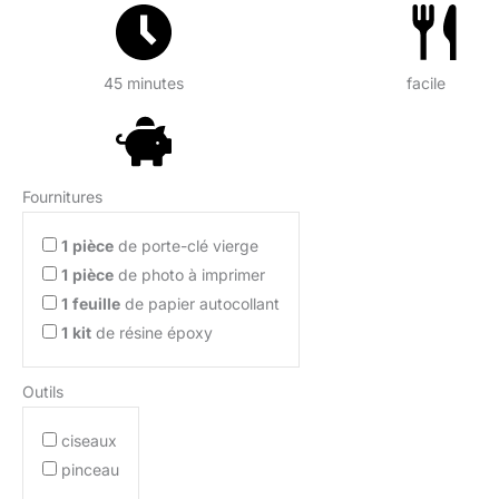
45 minutes
facile
Fournitures
1
pièce
de porte-clé vierge
1
pièce
de photo à imprimer
1
feuille
de papier autocollant
1
kit
de résine époxy
Outils
ciseaux
pinceau